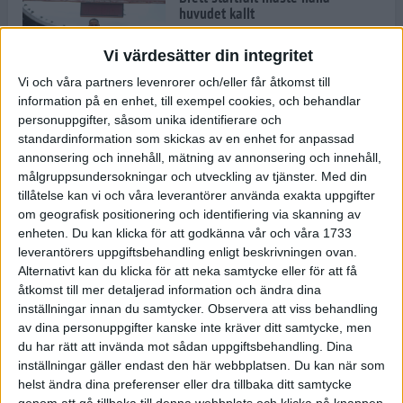
huvudet kallt
30 maj 2024
Vi värdesätter din integritet
Vi och våra partners levenrorer och/eller får åtkomst till
information på en enhet, till exempel cookies, och behandlar
Dags att bryta den etiopiska
personuppgifter, såsom unika identifierare och
segerraden?
standardinformation som skickas av en enhet for anpassad
30 maj 2024
annonsering och innehåll, mätning av annonsering och innehåll,
målgruppsundersokningar och utveckling av tjänster.
Med din
tillåtelse kan vi och våra leverantörer använda exakta uppgifter
Anmäl dig till Flowlife Summer
om geografisk positionering och identifiering via skanning av
Run, få en minnesvärd löpsommar
enheten. Du kan klicka för att godkänna vår och våra 1733
och exklusiv goodiebag!
leverantörers uppgiftsbehandling enligt beskrivningen ovan.
28 maj 2024
Alternativt kan du klicka för att neka samtycke eller för att få
åtkomst till mer detaljerad information och ändra dina
inställningar innan du samtycker.
Observera att viss behandling
Rekordet är slaget – nu väntar
av dina personuppgifter kanske inte kräver ditt samtycke, men
tidernas största adidas Stockholm
Marathon
du har rätt att invända mot sådan uppgiftsbehandling. Dina
inställningar gäller endast den här webbplatsen. Du kan när som
27 maj 2024
helst ändra dina preferenser eller dra tillbaka ditt samtycke