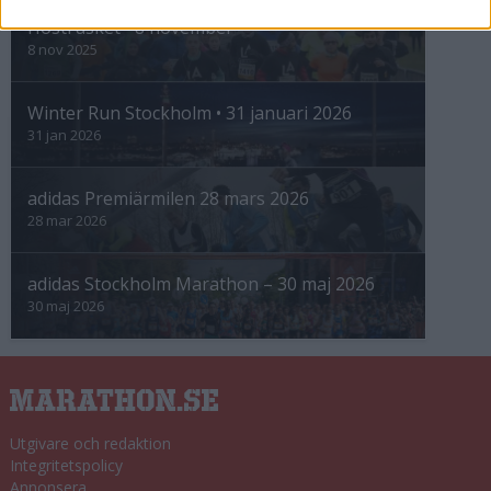
Höstrusket • 8 november
8 nov 2025
Winter Run Stockholm • 31 januari 2026
31 jan 2026
adidas Premiärmilen 28 mars 2026
28 mar 2026
adidas Stockholm Marathon – 30 maj 2026
30 maj 2026
Utgivare och redaktion
Integritetspolicy
Annonsera