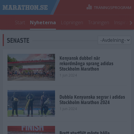
TRÄNINGSPROGRAM
Start
Nyheterna
Löpningen
Träningen
Inspirati
SENASTE
Kenyansk dubbel när
rekordmånga sprang adidas
Stockholm Marathon
1 jun 2024
Dubbla Kenyanska segrar i adidas
Stockholm Marathon 2024
1 jun 2024
Brett startfält måste hålla