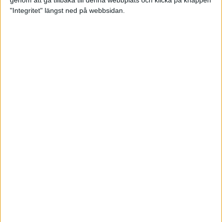
genom att gå tillbaka till denna webbplats och klicka på knappen
"Integritet" längst ned på webbsidan.
Så här klarar du maran i värmen
26 maj 2024
• Löpningen
• Tävling
Spring fartlek med musiken som
hjälp
17 maj 2024
• Löpningen
• Träning
Missa inte Almgrens rekordjakt
13 maj 2024
Bli en del av sommarens veteran-
VM i friidrott
13 maj 2024