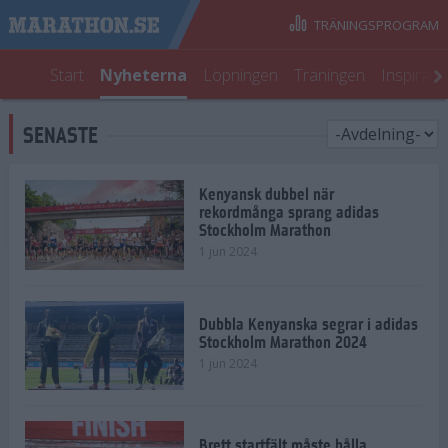
TRÄNINGSPROGRAM
Start
Nyheterna
Löpningen
Träningen
Inspirati
SENASTE
Kenyansk dubbel när
rekordmånga sprang adidas
Stockholm Marathon
1 jun 2024
Dubbla Kenyanska segrar i adidas
Stockholm Marathon 2024
1 jun 2024
Brett startfält måste hålla