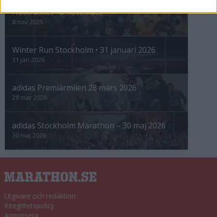
Höstrusket • 8 november
8 nov 2025
Winter Run Stockholm • 31 januari 2026
31 jan 2026
adidas Premiärmilen 28 mars 2026
28 mar 2026
adidas Stockholm Marathon – 30 maj 2026
30 maj 2026
Utgivare och redaktion
Integritetspolicy
Annonsera