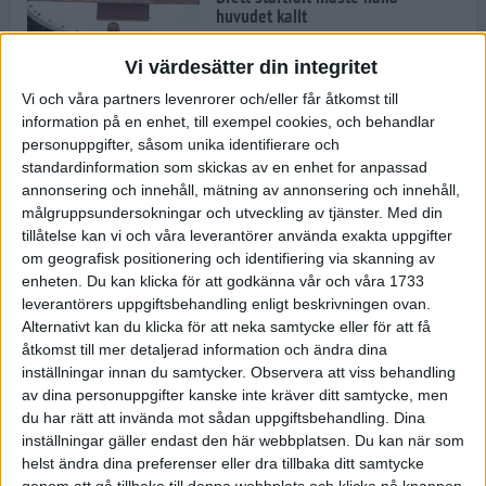
huvudet kallt
30 maj 2024
Vi värdesätter din integritet
Vi och våra partners levenrorer och/eller får åtkomst till
information på en enhet, till exempel cookies, och behandlar
Dags att bryta den etiopiska
personuppgifter, såsom unika identifierare och
segerraden?
standardinformation som skickas av en enhet for anpassad
30 maj 2024
annonsering och innehåll, mätning av annonsering och innehåll,
målgruppsundersokningar och utveckling av tjänster.
Med din
tillåtelse kan vi och våra leverantörer använda exakta uppgifter
Anmäl dig till Flowlife Summer
om geografisk positionering och identifiering via skanning av
Run, få en minnesvärd löpsommar
enheten. Du kan klicka för att godkänna vår och våra 1733
och exklusiv goodiebag!
leverantörers uppgiftsbehandling enligt beskrivningen ovan.
28 maj 2024
Alternativt kan du klicka för att neka samtycke eller för att få
åtkomst till mer detaljerad information och ändra dina
inställningar innan du samtycker.
Observera att viss behandling
Rekordet är slaget – nu väntar
av dina personuppgifter kanske inte kräver ditt samtycke, men
tidernas största adidas Stockholm
Marathon
du har rätt att invända mot sådan uppgiftsbehandling. Dina
inställningar gäller endast den här webbplatsen. Du kan när som
27 maj 2024
helst ändra dina preferenser eller dra tillbaka ditt samtycke