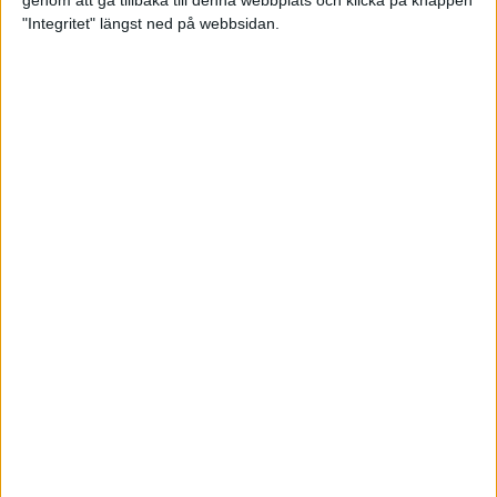
genom att gå tillbaka till denna webbplats och klicka på knappen
"Integritet" längst ned på webbsidan.
Så här klarar du maran i värmen
26 maj 2024
• Löpningen
• Tävling
Spring fartlek med musiken som
hjälp
17 maj 2024
• Löpningen
• Träning
Missa inte Almgrens rekordjakt
13 maj 2024
Bli en del av sommarens veteran-
VM i friidrott
13 maj 2024