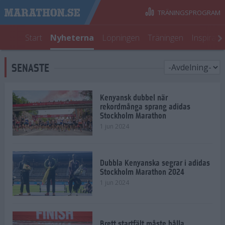
TRÄNINGSPROGRAM
Start
Nyheterna
Löpningen
Träningen
Inspirati
SENASTE
Kenyansk dubbel när
rekordmånga sprang adidas
Stockholm Marathon
1 jun 2024
Dubbla Kenyanska segrar i adidas
Stockholm Marathon 2024
1 jun 2024
Brett startfält måste hålla