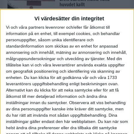
huvudet kallt
30 maj 2024
Vi värdesätter din integritet
Vi och våra partners levenrorer och/eller får åtkomst till
information på en enhet, till exempel cookies, och behandlar
Dags att bryta den etiopiska
personuppgifter, såsom unika identifierare och
segerraden?
standardinformation som skickas av en enhet for anpassad
30 maj 2024
annonsering och innehåll, mätning av annonsering och innehåll,
målgruppsundersokningar och utveckling av tjänster.
Med din
tillåtelse kan vi och våra leverantörer använda exakta uppgifter
Anmäl dig till Flowlife Summer
om geografisk positionering och identifiering via skanning av
Run, få en minnesvärd löpsommar
enheten. Du kan klicka för att godkänna vår och våra 1733
och exklusiv goodiebag!
leverantörers uppgiftsbehandling enligt beskrivningen ovan.
28 maj 2024
Alternativt kan du klicka för att neka samtycke eller för att få
åtkomst till mer detaljerad information och ändra dina
inställningar innan du samtycker.
Observera att viss behandling
Rekordet är slaget – nu väntar
av dina personuppgifter kanske inte kräver ditt samtycke, men
tidernas största adidas Stockholm
Marathon
du har rätt att invända mot sådan uppgiftsbehandling. Dina
inställningar gäller endast den här webbplatsen. Du kan när som
27 maj 2024
helst ändra dina preferenser eller dra tillbaka ditt samtycke