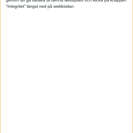
genom att gå tillbaka till denna webbplats och klicka på knappen
"Integritet" längst ned på webbsidan.
Så här klarar du maran i värmen
26 maj 2024
• Löpningen
• Tävling
Spring fartlek med musiken som
hjälp
17 maj 2024
• Löpningen
• Träning
Missa inte Almgrens rekordjakt
13 maj 2024
Bli en del av sommarens veteran-
VM i friidrott
13 maj 2024