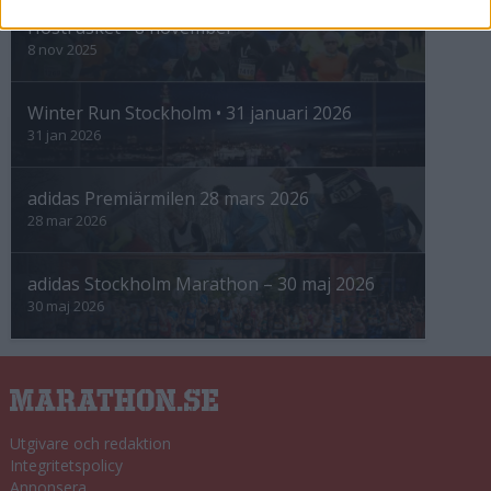
Höstrusket • 8 november
8 nov 2025
Winter Run Stockholm • 31 januari 2026
31 jan 2026
adidas Premiärmilen 28 mars 2026
28 mar 2026
adidas Stockholm Marathon – 30 maj 2026
30 maj 2026
Utgivare och redaktion
Integritetspolicy
Annonsera