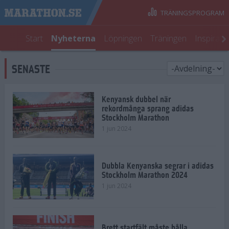
TRÄNINGSPROGRAM
Start
Nyheterna
Löpningen
Träningen
Inspirati
SENASTE
Kenyansk dubbel när
rekordmånga sprang adidas
Stockholm Marathon
1 jun 2024
Dubbla Kenyanska segrar i adidas
Stockholm Marathon 2024
1 jun 2024
Brett startfält måste hålla