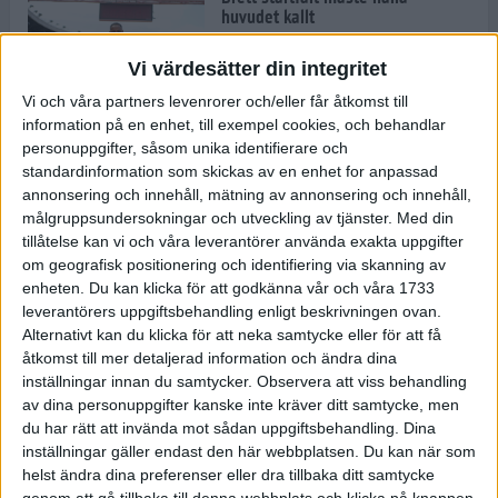
huvudet kallt
30 maj 2024
Vi värdesätter din integritet
Vi och våra partners levenrorer och/eller får åtkomst till
information på en enhet, till exempel cookies, och behandlar
Dags att bryta den etiopiska
personuppgifter, såsom unika identifierare och
segerraden?
standardinformation som skickas av en enhet for anpassad
30 maj 2024
annonsering och innehåll, mätning av annonsering och innehåll,
målgruppsundersokningar och utveckling av tjänster.
Med din
tillåtelse kan vi och våra leverantörer använda exakta uppgifter
Anmäl dig till Flowlife Summer
om geografisk positionering och identifiering via skanning av
Run, få en minnesvärd löpsommar
enheten. Du kan klicka för att godkänna vår och våra 1733
och exklusiv goodiebag!
leverantörers uppgiftsbehandling enligt beskrivningen ovan.
28 maj 2024
Alternativt kan du klicka för att neka samtycke eller för att få
åtkomst till mer detaljerad information och ändra dina
inställningar innan du samtycker.
Observera att viss behandling
Rekordet är slaget – nu väntar
av dina personuppgifter kanske inte kräver ditt samtycke, men
tidernas största adidas Stockholm
Marathon
du har rätt att invända mot sådan uppgiftsbehandling. Dina
inställningar gäller endast den här webbplatsen. Du kan när som
27 maj 2024
helst ändra dina preferenser eller dra tillbaka ditt samtycke