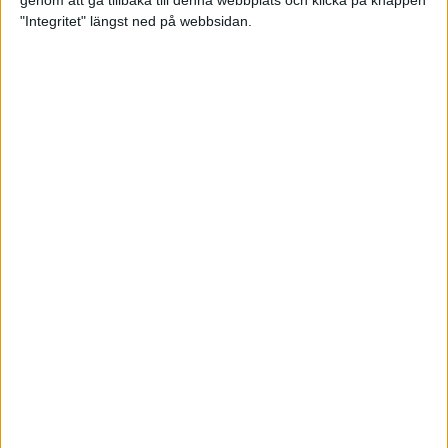
genom att gå tillbaka till denna webbplats och klicka på knappen
"Integritet" längst ned på webbsidan.
Så här klarar du maran i värmen
26 maj 2024
• Löpningen
• Tävling
Spring fartlek med musiken som
hjälp
17 maj 2024
• Löpningen
• Träning
Missa inte Almgrens rekordjakt
13 maj 2024
Bli en del av sommarens veteran-
VM i friidrott
13 maj 2024