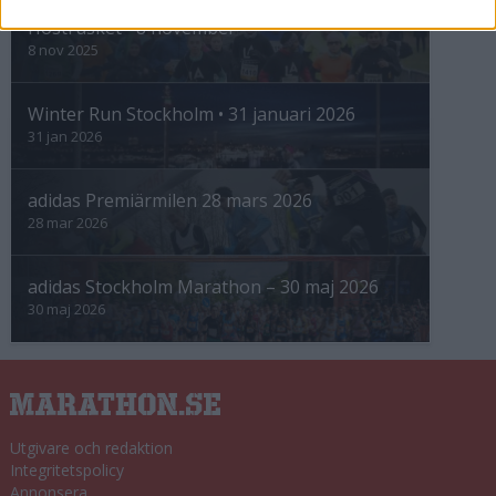
Höstrusket • 8 november
8 nov 2025
Winter Run Stockholm • 31 januari 2026
31 jan 2026
adidas Premiärmilen 28 mars 2026
28 mar 2026
adidas Stockholm Marathon – 30 maj 2026
30 maj 2026
Utgivare och redaktion
Integritetspolicy
Annonsera