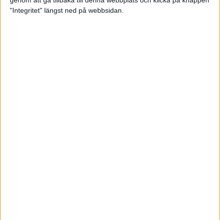
genom att gå tillbaka till denna webbplats och klicka på knappen
"Integritet" längst ned på webbsidan.
Så här klarar du maran i värmen
26 maj 2024
• Löpningen
• Tävling
Spring fartlek med musiken som
hjälp
17 maj 2024
• Löpningen
• Träning
Missa inte Almgrens rekordjakt
13 maj 2024
Bli en del av sommarens veteran-
VM i friidrott
13 maj 2024