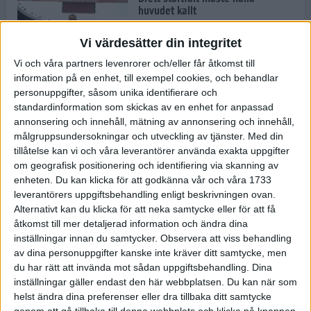
huvudet kallt
30 maj 2024
Vi värdesätter din integritet
Vi och våra partners levenrorer och/eller får åtkomst till
information på en enhet, till exempel cookies, och behandlar
Dags att bryta den etiopiska
personuppgifter, såsom unika identifierare och
segerraden?
standardinformation som skickas av en enhet for anpassad
30 maj 2024
annonsering och innehåll, mätning av annonsering och innehåll,
målgruppsundersokningar och utveckling av tjänster.
Med din
tillåtelse kan vi och våra leverantörer använda exakta uppgifter
Anmäl dig till Flowlife Summer
om geografisk positionering och identifiering via skanning av
Run, få en minnesvärd löpsommar
enheten. Du kan klicka för att godkänna vår och våra 1733
och exklusiv goodiebag!
leverantörers uppgiftsbehandling enligt beskrivningen ovan.
28 maj 2024
Alternativt kan du klicka för att neka samtycke eller för att få
åtkomst till mer detaljerad information och ändra dina
inställningar innan du samtycker.
Observera att viss behandling
Rekordet är slaget – nu väntar
av dina personuppgifter kanske inte kräver ditt samtycke, men
tidernas största adidas Stockholm
Marathon
du har rätt att invända mot sådan uppgiftsbehandling. Dina
inställningar gäller endast den här webbplatsen. Du kan när som
27 maj 2024
helst ändra dina preferenser eller dra tillbaka ditt samtycke