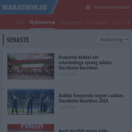
TRÄNINGSPROGRAM
Start
Nyheterna
Löpningen
Träningen
Inspirati
SENASTE
Kenyansk dubbel när
rekordmånga sprang adidas
Stockholm Marathon
1 jun 2024
Dubbla Kenyanska segrar i adidas
Stockholm Marathon 2024
1 jun 2024
Brett startfält måste hålla