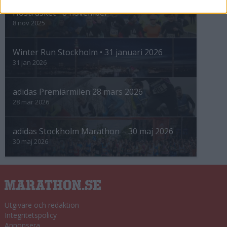
Höstrusket • 8 november
8 nov 2025
Winter Run Stockholm • 31 januari 2026
31 jan 2026
adidas Premiärmilen 28 mars 2026
28 mar 2026
adidas Stockholm Marathon – 30 maj 2026
30 maj 2026
Utgivare och redaktion
Integritetspolicy
Annonsera