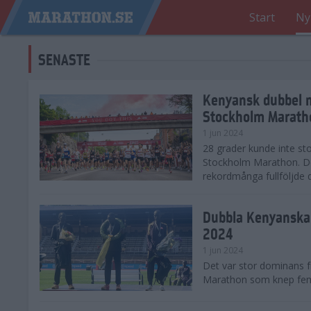
Start
Ny
SENASTE
Kenyansk dubbel 
Stockholm Marath
1 jun 2024
28 grader kunde inte sto
Stockholm Marathon. De
rekordmånga fullföljde 
Dubbla Kenyanska 
2024
1 jun 2024
Det var stor dominans 
Marathon som knep fem a