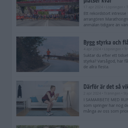
17 apr 2024
• Löpningen
• T
Ett rekordstort intress
arrangören Marathongr
anmälan tidigare än vänta
Bygg styrka och fl
4 apr 2024
• Löpningen
• Tr
Suktar du efter ett tids
styrka? Varsågod, här få
de allra flesta.
Därför är det så vi
2 apr 2024
• Träningen
• St
I SAMARBETE MED RUNAC
som springer har nog de 
många av oss som priorit