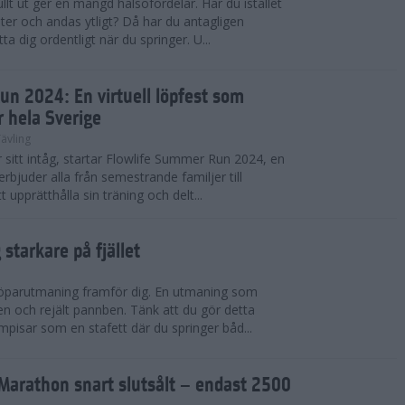
llt ut ger en mängd hälsofördelar. Har du istället
er och andas ytligt? Då har du antagligen
a dig ordentligt när du springer. U...
un 2024: En virtuell löpfest som
r hela Sverige
ävling
itt intåg, startar Flowlife Summer Run 2024, en
erbjuder alla från semestrande familjer till
t upprätthålla sin träning och delt...
starkare på fjället
 löparutmaning framför dig. En utmaning som
ben och rejält pannben. Tänk att du gör detta
pisar som en stafett där du springer båd...
Marathon snart slutsålt – endast 2500