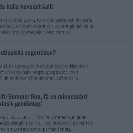
te hålla huvudet kallt
a rekord på 2:07-2:10 är den bästa och djupaste
 adidas Stockholm Marathon. Särskilt glädjande är
 slåss om SM-medaljer. Men vem av ...
 etiopiska segerraden?
så fullständigt av Kenya är det märkligt att vi
haft en kenyanska högst upp på Stockholm
ellah Andersson har däremot ståtat där sj...
wlife Summer Run, få en minnesvärd
lusiv goodiebag!
ED FLOWLIFE | Flowlife Summer Run är en
tartskottet går den 7 juli och sträcker sig över fem
maren. Detta event är perfekt för dig...