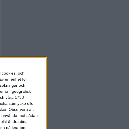
l cookies, och
av en enhet for
rsokningar och
ter om geografisk
 och våra 1733
 neka samtycke eller
cker.
Observera att
att invända mot sådan
elst ändra dina
licka på knappen