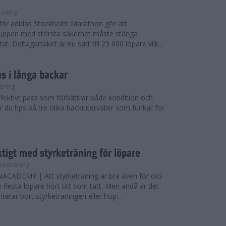
ävling
e för adidas Stockholm Marathon gör att
uppen med största säkerhet måste stänga
t. Deltagartaket är nu satt till 23 000 löpare vilk...
ås i långa backar
äning
effektivt pass som förbättrar både kondition och
r du tips på tre olika backintervaller som funkar för
ktigt med styrketräning för löpare
yrketräning
ADEMY | Att styrketräning är bra även för oss
flesta löpare hört titt som tätt. Men ändå är det
erar bort styrketräningen eller hop...