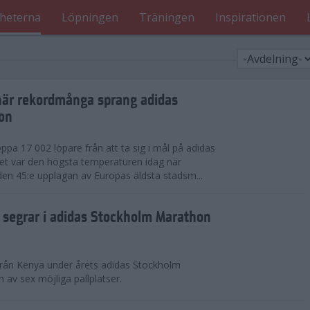
heterna
Löpningen
Träningen
Inspirationen
när rekordmånga sprang adidas
on
ppa 17 002 löpare från att ta sig i mål på adidas
t var den högsta temperaturen idag när
den 45:e upplagan av Europas äldsta stadsm...
segrar i adidas Stockholm Marathon
från Kenya under årets adidas Stockholm
v sex möjliga pallplatser.