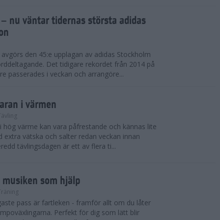
 – nu väntar tidernas största adidas
on
i avgörs den 45:e upplagan av adidas Stockholm
rddeltagande. Det tidigare rekordet från 2014 på
e passerades i veckan och arrangöre...
maran i värmen
Tävling
 i hög värme kan vara påfrestande och kännas lite
extra vätska och salter redan veckan innan
redd tävlingsdagen är ett av flera ti...
d musiken som hjälp
Träning
ste pass är fartleken - framför allt om du låter
empoväxlingarna. Perfekt för dig som lätt blir