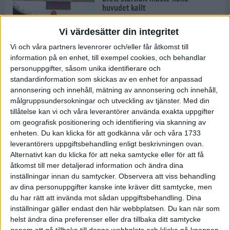
huvudet kallt
30 maj 2024
Vi värdesätter din integritet
Vi och våra partners levenrorer och/eller får åtkomst till
information på en enhet, till exempel cookies, och behandlar
Dags att bryta den etiopiska
personuppgifter, såsom unika identifierare och
segerraden?
standardinformation som skickas av en enhet for anpassad
30 maj 2024
annonsering och innehåll, mätning av annonsering och innehåll,
målgruppsundersokningar och utveckling av tjänster.
Med din
tillåtelse kan vi och våra leverantörer använda exakta uppgifter
Anmäl dig till Flowlife Summer
om geografisk positionering och identifiering via skanning av
Run, få en minnesvärd löpsommar
enheten. Du kan klicka för att godkänna vår och våra 1733
och exklusiv goodiebag!
leverantörers uppgiftsbehandling enligt beskrivningen ovan.
28 maj 2024
Alternativt kan du klicka för att neka samtycke eller för att få
åtkomst till mer detaljerad information och ändra dina
inställningar innan du samtycker.
Observera att viss behandling
Rekordet är slaget – nu väntar
av dina personuppgifter kanske inte kräver ditt samtycke, men
tidernas största adidas Stockholm
Marathon
du har rätt att invända mot sådan uppgiftsbehandling. Dina
inställningar gäller endast den här webbplatsen. Du kan när som
27 maj 2024
helst ändra dina preferenser eller dra tillbaka ditt samtycke