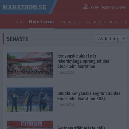
TRÄNINGSPROGRAM
Start
Nyheterna
Löpningen
Träningen
Inspirati
SENASTE
Kenyansk dubbel när
rekordmånga sprang adidas
Stockholm Marathon
1 jun 2024
Dubbla Kenyanska segrar i adidas
Stockholm Marathon 2024
1 jun 2024
Brett startfält måste hålla