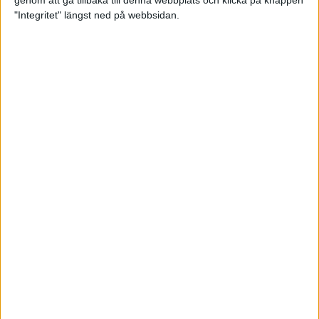
genom att gå tillbaka till denna webbplats och klicka på knappen
"Integritet" längst ned på webbsidan.
Så här klarar du maran i värmen
26 maj 2024
• Löpningen
• Tävling
Spring fartlek med musiken som
hjälp
17 maj 2024
• Löpningen
• Träning
Missa inte Almgrens rekordjakt
13 maj 2024
Bli en del av sommarens veteran-
VM i friidrott
13 maj 2024