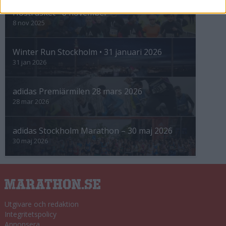
Höstrusket • 8 november
8 nov 2025
Winter Run Stockholm • 31 januari 2026
31 jan 2026
adidas Premiärmilen 28 mars 2026
28 mar 2026
adidas Stockholm Marathon – 30 maj 2026
30 maj 2026
Utgivare och redaktion
Integritetspolicy
Annonsera