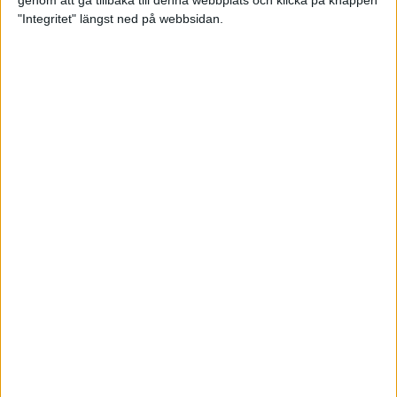
genom att gå tillbaka till denna webbplats och klicka på knappen
"Integritet" längst ned på webbsidan.
Så här klarar du maran i värmen
26 maj 2024
• Löpningen
• Tävling
Spring fartlek med musiken som
hjälp
17 maj 2024
• Löpningen
• Träning
Missa inte Almgrens rekordjakt
13 maj 2024
Bli en del av sommarens veteran-
VM i friidrott
13 maj 2024