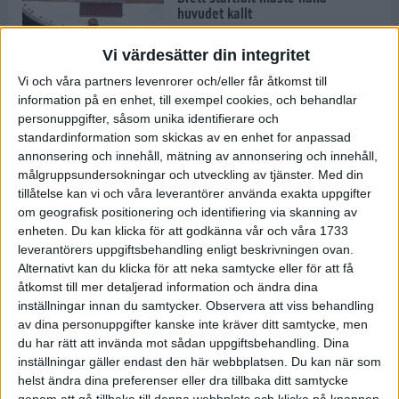
huvudet kallt
30 maj 2024
Vi värdesätter din integritet
Vi och våra partners levenrorer och/eller får åtkomst till
information på en enhet, till exempel cookies, och behandlar
Dags att bryta den etiopiska
personuppgifter, såsom unika identifierare och
segerraden?
standardinformation som skickas av en enhet for anpassad
30 maj 2024
annonsering och innehåll, mätning av annonsering och innehåll,
målgruppsundersokningar och utveckling av tjänster.
Med din
tillåtelse kan vi och våra leverantörer använda exakta uppgifter
Anmäl dig till Flowlife Summer
om geografisk positionering och identifiering via skanning av
Run, få en minnesvärd löpsommar
enheten. Du kan klicka för att godkänna vår och våra 1733
och exklusiv goodiebag!
leverantörers uppgiftsbehandling enligt beskrivningen ovan.
28 maj 2024
Alternativt kan du klicka för att neka samtycke eller för att få
åtkomst till mer detaljerad information och ändra dina
inställningar innan du samtycker.
Observera att viss behandling
Rekordet är slaget – nu väntar
av dina personuppgifter kanske inte kräver ditt samtycke, men
tidernas största adidas Stockholm
Marathon
du har rätt att invända mot sådan uppgiftsbehandling. Dina
inställningar gäller endast den här webbplatsen. Du kan när som
27 maj 2024
helst ändra dina preferenser eller dra tillbaka ditt samtycke