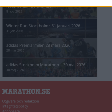
Höstrusket • 8 november
8 nov 2025
Winter Run Stockholm • 31 januari 2026
31 jan 2026
adidas Premiärmilen 28 mars 2026
28 mar 2026
adidas Stockholm Marathon – 30 maj 2026
30 maj 2026
Utgivare och redaktion
Integritetspolicy
Annonsera