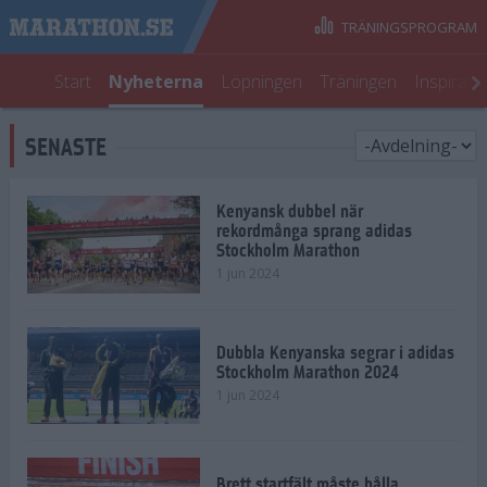
TRÄNINGSPROGRAM
Start
Nyheterna
Löpningen
Träningen
Inspirati
SENASTE
Kenyansk dubbel när
rekordmånga sprang adidas
Stockholm Marathon
1 jun 2024
Dubbla Kenyanska segrar i adidas
Stockholm Marathon 2024
1 jun 2024
Brett startfält måste hålla