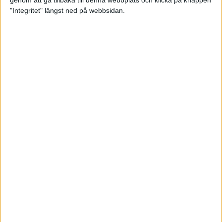
genom att gå tillbaka till denna webbplats och klicka på knappen
"Integritet" längst ned på webbsidan.
Så här klarar du maran i värmen
26 maj 2024
• Löpningen
• Tävling
Spring fartlek med musiken som
hjälp
17 maj 2024
• Löpningen
• Träning
Missa inte Almgrens rekordjakt
13 maj 2024
Bli en del av sommarens veteran-
VM i friidrott
13 maj 2024