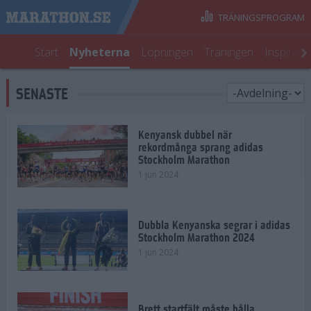
TRÄNINGSPROGRAM
Start
Nyheterna
Löpningen
Träningen
Inspirati
SENASTE
Kenyansk dubbel när
rekordmånga sprang adidas
Stockholm Marathon
1 jun 2024
Dubbla Kenyanska segrar i adidas
Stockholm Marathon 2024
1 jun 2024
Brett startfält måste hålla