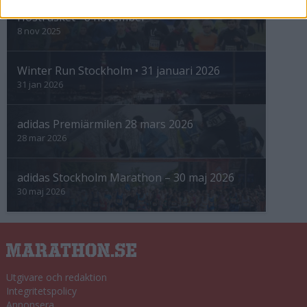
Höstrusket • 8 november
8 nov 2025
Winter Run Stockholm • 31 januari 2026
31 jan 2026
adidas Premiärmilen 28 mars 2026
28 mar 2026
adidas Stockholm Marathon – 30 maj 2026
30 maj 2026
Utgivare och redaktion
Integritetspolicy
Annonsera