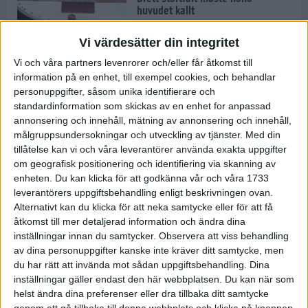
huvudet kallt
30 maj 2024
Vi värdesätter din integritet
Vi och våra partners levenrorer och/eller får åtkomst till
information på en enhet, till exempel cookies, och behandlar
Dags att bryta den etiopiska
personuppgifter, såsom unika identifierare och
segerraden?
standardinformation som skickas av en enhet for anpassad
30 maj 2024
annonsering och innehåll, mätning av annonsering och innehåll,
målgruppsundersokningar och utveckling av tjänster.
Med din
tillåtelse kan vi och våra leverantörer använda exakta uppgifter
Anmäl dig till Flowlife Summer
om geografisk positionering och identifiering via skanning av
Run, få en minnesvärd löpsommar
enheten. Du kan klicka för att godkänna vår och våra 1733
och exklusiv goodiebag!
leverantörers uppgiftsbehandling enligt beskrivningen ovan.
28 maj 2024
Alternativt kan du klicka för att neka samtycke eller för att få
åtkomst till mer detaljerad information och ändra dina
inställningar innan du samtycker.
Observera att viss behandling
Rekordet är slaget – nu väntar
av dina personuppgifter kanske inte kräver ditt samtycke, men
tidernas största adidas Stockholm
Marathon
du har rätt att invända mot sådan uppgiftsbehandling. Dina
inställningar gäller endast den här webbplatsen. Du kan när som
27 maj 2024
helst ändra dina preferenser eller dra tillbaka ditt samtycke