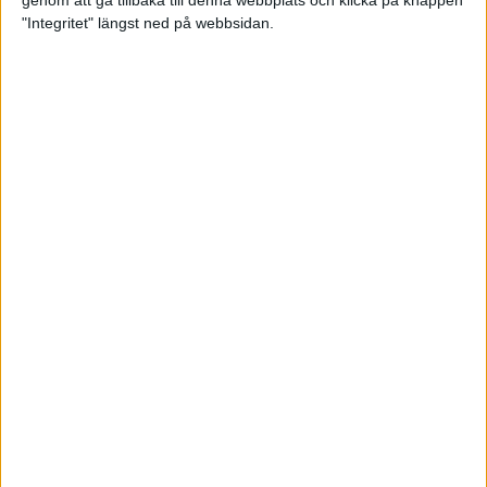
genom att gå tillbaka till denna webbplats och klicka på knappen
"Integritet" längst ned på webbsidan.
Så här klarar du maran i värmen
26 maj 2024
• Löpningen
• Tävling
Spring fartlek med musiken som
hjälp
17 maj 2024
• Löpningen
• Träning
Missa inte Almgrens rekordjakt
13 maj 2024
Bli en del av sommarens veteran-
VM i friidrott
13 maj 2024