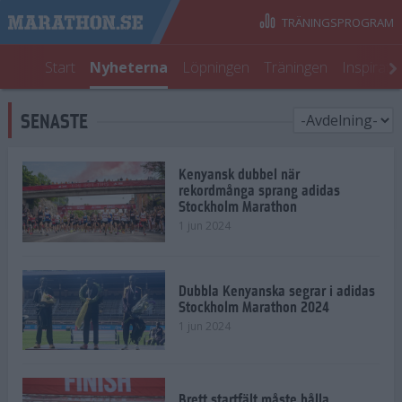
TRÄNINGSPROGRAM
Start
Nyheterna
Löpningen
Träningen
Inspirati
SENASTE
Kenyansk dubbel när
rekordmånga sprang adidas
Stockholm Marathon
1 jun 2024
Dubbla Kenyanska segrar i adidas
Stockholm Marathon 2024
1 jun 2024
Brett startfält måste hålla