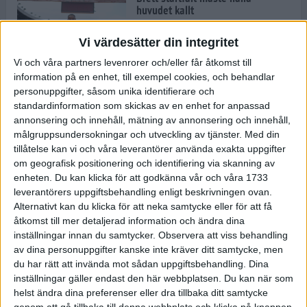
huvudet kallt
30 maj 2024
Vi värdesätter din integritet
Vi och våra partners levenrorer och/eller får åtkomst till
information på en enhet, till exempel cookies, och behandlar
Dags att bryta den etiopiska
personuppgifter, såsom unika identifierare och
segerraden?
standardinformation som skickas av en enhet for anpassad
30 maj 2024
annonsering och innehåll, mätning av annonsering och innehåll,
målgruppsundersokningar och utveckling av tjänster.
Med din
tillåtelse kan vi och våra leverantörer använda exakta uppgifter
Anmäl dig till Flowlife Summer
om geografisk positionering och identifiering via skanning av
Run, få en minnesvärd löpsommar
enheten. Du kan klicka för att godkänna vår och våra 1733
och exklusiv goodiebag!
leverantörers uppgiftsbehandling enligt beskrivningen ovan.
28 maj 2024
Alternativt kan du klicka för att neka samtycke eller för att få
åtkomst till mer detaljerad information och ändra dina
inställningar innan du samtycker.
Observera att viss behandling
Rekordet är slaget – nu väntar
av dina personuppgifter kanske inte kräver ditt samtycke, men
tidernas största adidas Stockholm
Marathon
du har rätt att invända mot sådan uppgiftsbehandling. Dina
inställningar gäller endast den här webbplatsen. Du kan när som
27 maj 2024
helst ändra dina preferenser eller dra tillbaka ditt samtycke