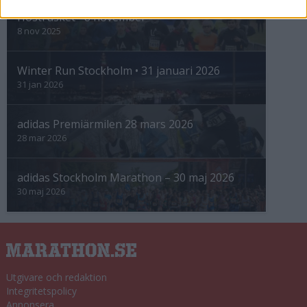
Höstrusket • 8 november
8 nov 2025
Winter Run Stockholm • 31 januari 2026
31 jan 2026
adidas Premiärmilen 28 mars 2026
28 mar 2026
adidas Stockholm Marathon – 30 maj 2026
30 maj 2026
Utgivare och redaktion
Integritetspolicy
Annonsera