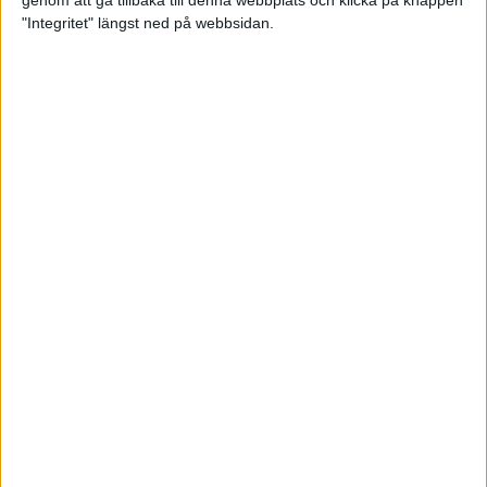
genom att gå tillbaka till denna webbplats och klicka på knappen
"Integritet" längst ned på webbsidan.
Så här klarar du maran i värmen
26 maj 2024
• Löpningen
• Tävling
Spring fartlek med musiken som
hjälp
17 maj 2024
• Löpningen
• Träning
Missa inte Almgrens rekordjakt
13 maj 2024
Bli en del av sommarens veteran-
VM i friidrott
13 maj 2024