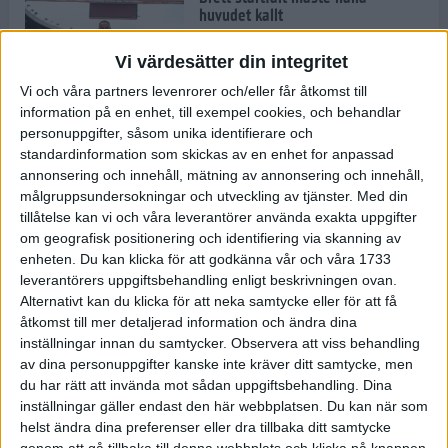
huvudet kallt
30 maj 2024
Vi värdesätter din integritet
Vi och våra partners levenrorer och/eller får åtkomst till
information på en enhet, till exempel cookies, och behandlar
Dags att bryta den etiopiska
personuppgifter, såsom unika identifierare och
segerraden?
standardinformation som skickas av en enhet for anpassad
30 maj 2024
annonsering och innehåll, mätning av annonsering och innehåll,
målgruppsundersokningar och utveckling av tjänster.
Med din
tillåtelse kan vi och våra leverantörer använda exakta uppgifter
Anmäl dig till Flowlife Summer
om geografisk positionering och identifiering via skanning av
Run, få en minnesvärd löpsommar
enheten. Du kan klicka för att godkänna vår och våra 1733
och exklusiv goodiebag!
leverantörers uppgiftsbehandling enligt beskrivningen ovan.
28 maj 2024
Alternativt kan du klicka för att neka samtycke eller för att få
åtkomst till mer detaljerad information och ändra dina
inställningar innan du samtycker.
Observera att viss behandling
Rekordet är slaget – nu väntar
av dina personuppgifter kanske inte kräver ditt samtycke, men
tidernas största adidas Stockholm
Marathon
du har rätt att invända mot sådan uppgiftsbehandling. Dina
inställningar gäller endast den här webbplatsen. Du kan när som
27 maj 2024
helst ändra dina preferenser eller dra tillbaka ditt samtycke