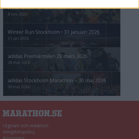
Höstrusket • 8 november
8 nov 2025
Winter Run Stockholm • 31 januari 2026
31 jan 2026
adidas Premiärmilen 28 mars 2026
28 mar 2026
adidas Stockholm Marathon – 30 maj 2026
30 maj 2026
Utgivare och redaktion
Integritetspolicy
Annonsera