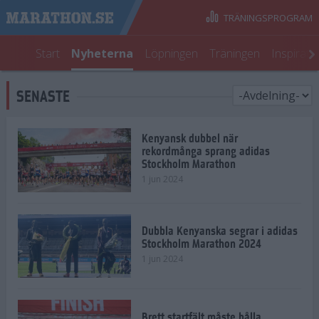
TRÄNINGSPROGRAM
Start
Nyheterna
Löpningen
Träningen
Inspirati
SENASTE
Kenyansk dubbel när
rekordmånga sprang adidas
Stockholm Marathon
1 jun 2024
Dubbla Kenyanska segrar i adidas
Stockholm Marathon 2024
1 jun 2024
Brett startfält måste hålla