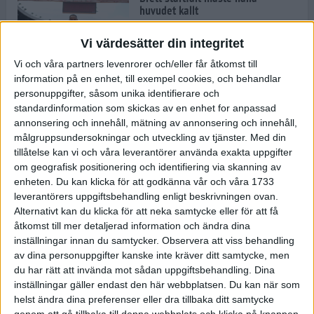
huvudet kallt
30 maj 2024
Vi värdesätter din integritet
Vi och våra partners levenrorer och/eller får åtkomst till
information på en enhet, till exempel cookies, och behandlar
Dags att bryta den etiopiska
personuppgifter, såsom unika identifierare och
segerraden?
standardinformation som skickas av en enhet for anpassad
30 maj 2024
annonsering och innehåll, mätning av annonsering och innehåll,
målgruppsundersokningar och utveckling av tjänster.
Med din
tillåtelse kan vi och våra leverantörer använda exakta uppgifter
Anmäl dig till Flowlife Summer
om geografisk positionering och identifiering via skanning av
Run, få en minnesvärd löpsommar
enheten. Du kan klicka för att godkänna vår och våra 1733
och exklusiv goodiebag!
leverantörers uppgiftsbehandling enligt beskrivningen ovan.
28 maj 2024
Alternativt kan du klicka för att neka samtycke eller för att få
åtkomst till mer detaljerad information och ändra dina
inställningar innan du samtycker.
Observera att viss behandling
Rekordet är slaget – nu väntar
av dina personuppgifter kanske inte kräver ditt samtycke, men
tidernas största adidas Stockholm
Marathon
du har rätt att invända mot sådan uppgiftsbehandling. Dina
inställningar gäller endast den här webbplatsen. Du kan när som
27 maj 2024
helst ändra dina preferenser eller dra tillbaka ditt samtycke