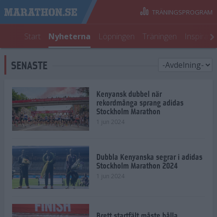
TRÄNINGSPROGRAM
Start
Nyheterna
Löpningen
Träningen
Inspirati
SENASTE
Kenyansk dubbel när
rekordmånga sprang adidas
Stockholm Marathon
1 jun 2024
Dubbla Kenyanska segrar i adidas
Stockholm Marathon 2024
1 jun 2024
Brett startfält måste hålla