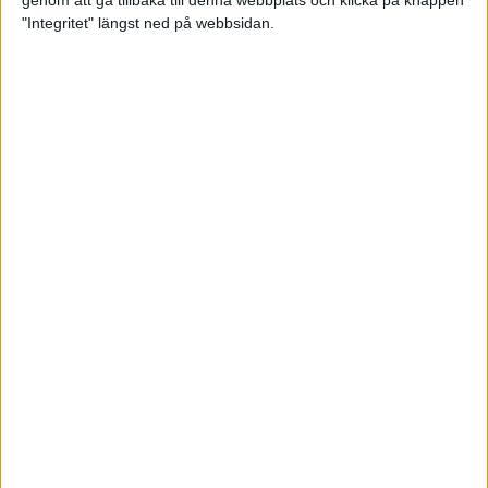
genom att gå tillbaka till denna webbplats och klicka på knappen
"Integritet" längst ned på webbsidan.
Så här klarar du maran i värmen
26 maj 2024
• Löpningen
• Tävling
Spring fartlek med musiken som
hjälp
17 maj 2024
• Löpningen
• Träning
Missa inte Almgrens rekordjakt
13 maj 2024
Bli en del av sommarens veteran-
VM i friidrott
13 maj 2024