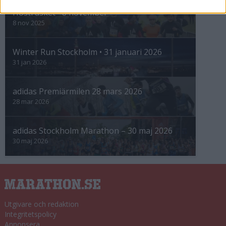
Höstrusket • 8 november
8 nov 2025
Winter Run Stockholm • 31 januari 2026
31 jan 2026
adidas Premiärmilen 28 mars 2026
28 mar 2026
adidas Stockholm Marathon – 30 maj 2026
30 maj 2026
Utgivare och redaktion
Integritetspolicy
Annonsera