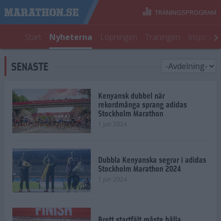
TRÄNINGSPROGRAM
Start
Nyheterna
Löpningen
Träningen
Inspirati
SENASTE
Kenyansk dubbel när
rekordmånga sprang adidas
Stockholm Marathon
1 jun 2024
Dubbla Kenyanska segrar i adidas
Stockholm Marathon 2024
1 jun 2024
Brett startfält måste hålla