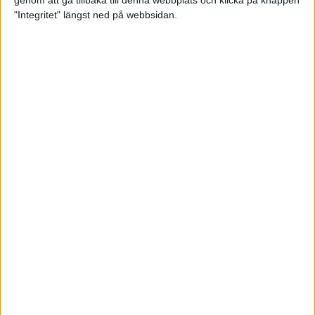
genom att gå tillbaka till denna webbplats och klicka på knappen
"Integritet" längst ned på webbsidan.
Så här klarar du maran i värmen
26 maj 2024
• Löpningen
• Tävling
Spring fartlek med musiken som
hjälp
17 maj 2024
• Löpningen
• Träning
Missa inte Almgrens rekordjakt
13 maj 2024
Bli en del av sommarens veteran-
VM i friidrott
13 maj 2024