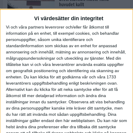
huvudet kallt
30 maj 2024
Vi värdesätter din integritet
Vi och våra partners levenrorer och/eller får åtkomst till
information på en enhet, till exempel cookies, och behandlar
Dags att bryta den etiopiska
personuppgifter, såsom unika identifierare och
segerraden?
standardinformation som skickas av en enhet for anpassad
30 maj 2024
annonsering och innehåll, mätning av annonsering och innehåll,
målgruppsundersokningar och utveckling av tjänster.
Med din
tillåtelse kan vi och våra leverantörer använda exakta uppgifter
Anmäl dig till Flowlife Summer
om geografisk positionering och identifiering via skanning av
Run, få en minnesvärd löpsommar
enheten. Du kan klicka för att godkänna vår och våra 1733
och exklusiv goodiebag!
leverantörers uppgiftsbehandling enligt beskrivningen ovan.
28 maj 2024
Alternativt kan du klicka för att neka samtycke eller för att få
åtkomst till mer detaljerad information och ändra dina
inställningar innan du samtycker.
Observera att viss behandling
Rekordet är slaget – nu väntar
av dina personuppgifter kanske inte kräver ditt samtycke, men
tidernas största adidas Stockholm
Marathon
du har rätt att invända mot sådan uppgiftsbehandling. Dina
inställningar gäller endast den här webbplatsen. Du kan när som
27 maj 2024
helst ändra dina preferenser eller dra tillbaka ditt samtycke