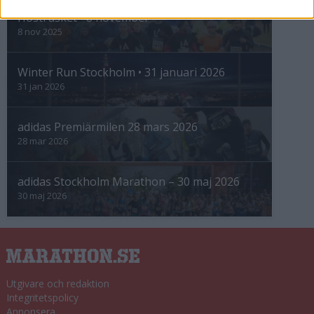
Höstrusket • 8 november
8 nov 2025
Winter Run Stockholm • 31 januari 2026
31 jan 2026
adidas Premiärmilen 28 mars 2026
28 mar 2026
adidas Stockholm Marathon – 30 maj 2026
30 maj 2026
Utgivare och redaktion
Integritetspolicy
Annonsera