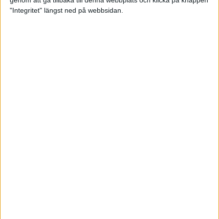
genom att gå tillbaka till denna webbplats och klicka på knappen
"Integritet" längst ned på webbsidan.
Så här klarar du maran i värmen
26 maj 2024
• Löpningen
• Tävling
Spring fartlek med musiken som
hjälp
17 maj 2024
• Löpningen
• Träning
Missa inte Almgrens rekordjakt
13 maj 2024
Bli en del av sommarens veteran-
VM i friidrott
13 maj 2024