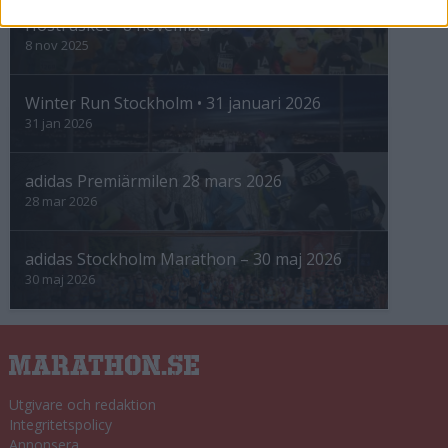
Höstrusket • 8 november
8 nov 2025
Winter Run Stockholm • 31 januari 2026
31 jan 2026
adidas Premiärmilen 28 mars 2026
28 mar 2026
adidas Stockholm Marathon – 30 maj 2026
30 maj 2026
Utgivare och redaktion
Integritetspolicy
Annonsera