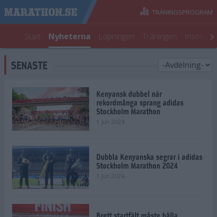
TRÄNINGSPROGRAM
Start
Nyheterna
Löpningen
Träningen
Inspirati
SENASTE
Kenyansk dubbel när
rekordmånga sprang adidas
Stockholm Marathon
1 jun 2024
Dubbla Kenyanska segrar i adidas
Stockholm Marathon 2024
1 jun 2024
Brett startfält måste hålla