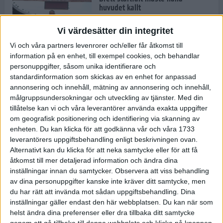
huvudet kallt
30 maj 2024
Vi värdesätter din integritet
Vi och våra partners levenrorer och/eller får åtkomst till
information på en enhet, till exempel cookies, och behandlar
Dags att bryta den etiopiska
personuppgifter, såsom unika identifierare och
segerraden?
standardinformation som skickas av en enhet for anpassad
30 maj 2024
annonsering och innehåll, mätning av annonsering och innehåll,
målgruppsundersokningar och utveckling av tjänster.
Med din
tillåtelse kan vi och våra leverantörer använda exakta uppgifter
Anmäl dig till Flowlife Summer
om geografisk positionering och identifiering via skanning av
Run, få en minnesvärd löpsommar
enheten. Du kan klicka för att godkänna vår och våra 1733
och exklusiv goodiebag!
leverantörers uppgiftsbehandling enligt beskrivningen ovan.
28 maj 2024
Alternativt kan du klicka för att neka samtycke eller för att få
åtkomst till mer detaljerad information och ändra dina
inställningar innan du samtycker.
Observera att viss behandling
Rekordet är slaget – nu väntar
av dina personuppgifter kanske inte kräver ditt samtycke, men
tidernas största adidas Stockholm
Marathon
du har rätt att invända mot sådan uppgiftsbehandling. Dina
inställningar gäller endast den här webbplatsen. Du kan när som
27 maj 2024
helst ändra dina preferenser eller dra tillbaka ditt samtycke