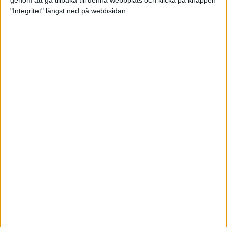
genom att gå tillbaka till denna webbplats och klicka på knappen
"Integritet" längst ned på webbsidan.
Så här klarar du maran i värmen
26 maj 2024
• Löpningen
• Tävling
Spring fartlek med musiken som
hjälp
17 maj 2024
• Löpningen
• Träning
Missa inte Almgrens rekordjakt
13 maj 2024
Bli en del av sommarens veteran-
VM i friidrott
13 maj 2024