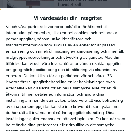
huvudet kallt
30 maj 2024
Vi värdesätter din integritet
Vi och våra partners levenrorer och/eller får åtkomst till
information på en enhet, till exempel cookies, och behandlar
Dags att bryta den etiopiska
personuppgifter, såsom unika identifierare och
segerraden?
standardinformation som skickas av en enhet for anpassad
30 maj 2024
annonsering och innehåll, mätning av annonsering och innehåll,
målgruppsundersokningar och utveckling av tjänster.
Med din
tillåtelse kan vi och våra leverantörer använda exakta uppgifter
Anmäl dig till Flowlife Summer
om geografisk positionering och identifiering via skanning av
Run, få en minnesvärd löpsommar
enheten. Du kan klicka för att godkänna vår och våra 1731
och exklusiv goodiebag!
leverantörers uppgiftsbehandling enligt beskrivningen ovan.
28 maj 2024
Alternativt kan du klicka för att neka samtycke eller för att få
åtkomst till mer detaljerad information och ändra dina
inställningar innan du samtycker.
Observera att viss behandling
Rekordet är slaget – nu väntar
av dina personuppgifter kanske inte kräver ditt samtycke, men
tidernas största adidas Stockholm
Marathon
du har rätt att invända mot sådan uppgiftsbehandling. Dina
inställningar gäller endast den här webbplatsen. Du kan när som
27 maj 2024
helst ändra dina preferenser eller dra tillbaka ditt samtycke