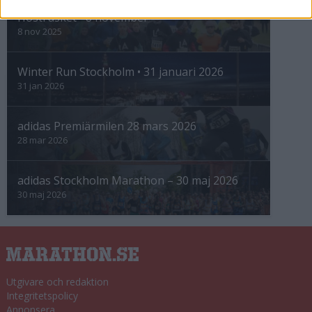
Höstrusket • 8 november
8 nov 2025
Winter Run Stockholm • 31 januari 2026
31 jan 2026
adidas Premiärmilen 28 mars 2026
28 mar 2026
adidas Stockholm Marathon – 30 maj 2026
30 maj 2026
Utgivare och redaktion
Integritetspolicy
Annonsera