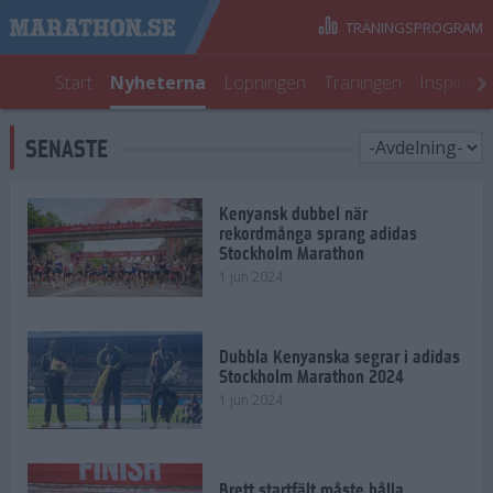
TRÄNINGSPROGRAM
Start
Nyheterna
Löpningen
Träningen
Inspirati
SENASTE
Kenyansk dubbel när
rekordmånga sprang adidas
Stockholm Marathon
1 jun 2024
Dubbla Kenyanska segrar i adidas
Stockholm Marathon 2024
1 jun 2024
Brett startfält måste hålla