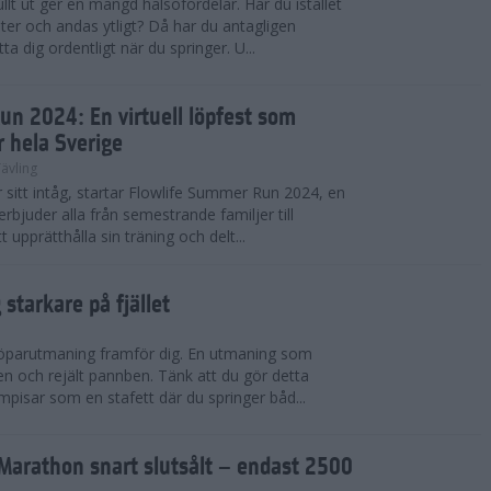
llt ut ger en mängd hälsofördelar. Har du istället
er och andas ytligt? Då har du antagligen
a dig ordentligt när du springer. U...
un 2024: En virtuell löpfest som
r hela Sverige
ävling
itt intåg, startar Flowlife Summer Run 2024, en
erbjuder alla från semestrande familjer till
t upprätthålla sin träning och delt...
starkare på fjället
 löparutmaning framför dig. En utmaning som
ben och rejält pannben. Tänk att du gör detta
pisar som en stafett där du springer båd...
Marathon snart slutsålt – endast 2500