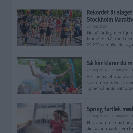
Rekordet är slaget
Stockholm Marath
27 maj 2024
Nu på lördag, den 1 jun
Marathon, i år med reko
22 229 anmälda deltagar
Så här klarar du 
26 maj 2024
• Löpningen
• 
Att springa ett maraton
skrämmande. Börja med 
loppet så är du väl förbe
Spring fartlek me
17 maj 2024
• Löpningen
• 
Ett av sommarens härliga
din favoritmusik styra t