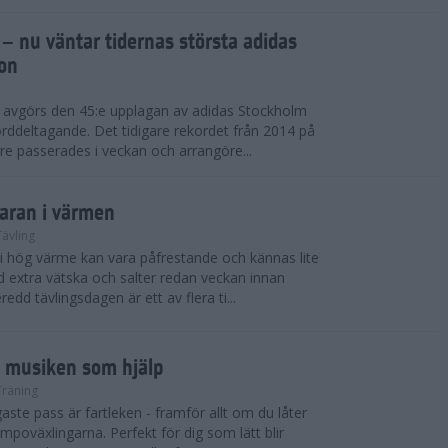
 – nu väntar tidernas största adidas
on
i avgörs den 45:e upplagan av adidas Stockholm
rddeltagande. Det tidigare rekordet från 2014 på
e passerades i veckan och arrangöre...
maran i värmen
Tävling
 i hög värme kan vara påfrestande och kännas lite
extra vätska och salter redan veckan innan
redd tävlingsdagen är ett av flera ti...
d musiken som hjälp
Träning
ste pass är fartleken - framför allt om du låter
empoväxlingarna. Perfekt för dig som lätt blir