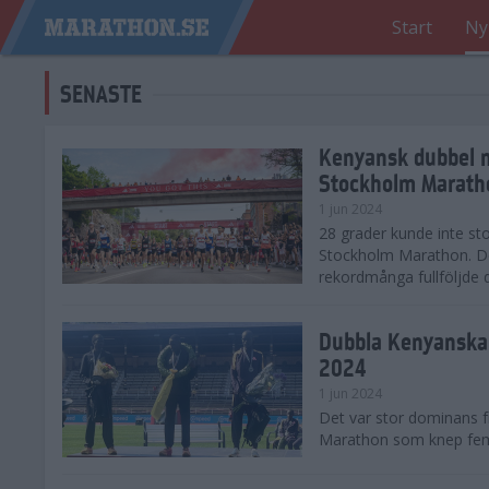
Start
Ny
SENASTE
Kenyansk dubbel 
Stockholm Marath
1 jun 2024
28 grader kunde inte sto
Stockholm Marathon. De
rekordmånga fullföljde 
Dubbla Kenyanska 
2024
1 jun 2024
Det var stor dominans 
Marathon som knep fem a