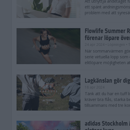
Att utnyttja andetaget fu
ett spänt andningsmönst
problem med att syresätt
Flowlife Summer R
förenar löpare öve
24 apr 2024
• Löpningen
• T
När sommarvärmen gör s
serie virtuella lopp som 
elitlöpare möjligheten at
Lagkänslan gör dig 
18 apr 2024
Tänk att du har en tuff
kräver bra flås, starka 
tillsammans med tre kom
adidas Stockholm 
platser kvar