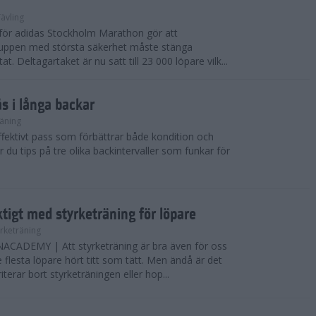
ävling
e för adidas Stockholm Marathon gör att
uppen med största säkerhet måste stänga
t. Deltagartaket är nu satt till 23 000 löpare vilk...
ås i långa backar
äning
effektivt pass som förbättrar både kondition och
r du tips på tre olika backintervaller som funkar för
ktigt med styrketräning för löpare
yrketräning
ADEMY | Att styrketräning är bra även för oss
flesta löpare hört titt som tätt. Men ändå är det
erar bort styrketräningen eller hop...