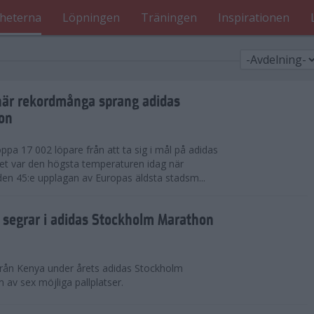
heterna
Löpningen
Träningen
Inspirationen
när rekordmånga sprang adidas
on
ppa 17 002 löpare från att ta sig i mål på adidas
t var den högsta temperaturen idag när
den 45:e upplagan av Europas äldsta stadsm...
segrar i adidas Stockholm Marathon
från Kenya under årets adidas Stockholm
v sex möjliga pallplatser.