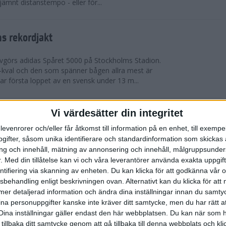
 jämnt distanstempo - eller för...
s rekordjakt
görs adidas Spåret 5000 på Stockholms Stadion.
S-kval och den som spänner bågen allra mest är
 första loppet av en svensk under 13 m...
Vi värdesätter din integritet
arens veteran-VM i friidrott
levenrorer och/eller får åtkomst till information på en enhet, till exempe
eran-VM i Friidrott i Göteborg och nu kan du vara
ifter, såsom unika identifierare och standardinformation som skickas 
et historiskt. Ta chansen att representera
g och innehåll, mätning av annonsering och innehåll, målgruppsunde
llan den 13-25 augusti. Tävlingen är ...
.
Med din tillåtelse kan vi och våra leverantörer använda exakta uppgif
entifiering via skanning av enheten. Du kan klicka för att godkänna vår
sbehandling enligt beskrivningen ovan. Alternativt kan du klicka för att
roppen med korta intervaller
ll mer detaljerad information och ändra dina inställningar innan du samty
ina personuppgifter kanske inte kräver ditt samtycke, men du har rätt 
räning
Dina inställningar gäller endast den här webbplatsen. Du kan när som h
ga intervaller när värmen äntligen är här – finns det
 tillbaka ditt samtycke genom att gå tillbaka till denna webbplats och k