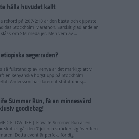
te hålla huvudet kallt
a rekord på 2:07-2:10 är den bästa och djupaste
 adidas Stockholm Marathon. Särskilt glädjande är
 slåss om SM-medaljer. Men vem av ...
 etiopiska segerraden?
så fullständigt av Kenya är det märkligt att vi
haft en kenyanska högst upp på Stockholm
ellah Andersson har däremot ståtat där sj...
wlife Summer Run, få en minnesvärd
lusiv goodiebag!
ED FLOWLIFE | Flowlife Summer Run är en
tartskottet går den 7 juli och sträcker sig över fem
maren. Detta event är perfekt för dig...