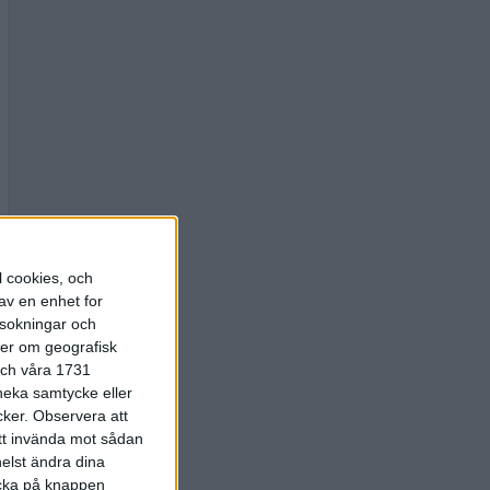
l cookies, och
av en enhet for
rsokningar och
ter om geografisk
 och våra 1731
 neka samtycke eller
cker.
Observera att
att invända mot sådan
elst ändra dina
licka på knappen