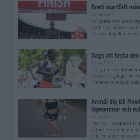
Brett startfält mås
30 maj 2024
14 löpare med personlig
startlistan någonsin på
att fem utav dem också
Dags att bryta den
30 maj 2024
I en gren som domineras 
endast tre gånger har 
Marathons prispall. Isab
Anmäl dig till Flo
löpsommar och exk
28 maj 2024
I BETALT SAMARBETE M
virtuell löparserie där s
tillfällen under hela som