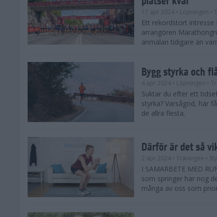
17 apr 2024
• Löpningen
• T
Ett rekordstort intress
arrangören Marathongr
anmälan tidigare än vänta
Bygg styrka och fl
4 apr 2024
• Löpningen
• Tr
Suktar du efter ett tids
styrka? Varsågod, här få
de allra flesta.
Därför är det så vi
2 apr 2024
• Träningen
• St
I SAMARBETE MED RUNAC
som springer har nog de 
många av oss som priorit