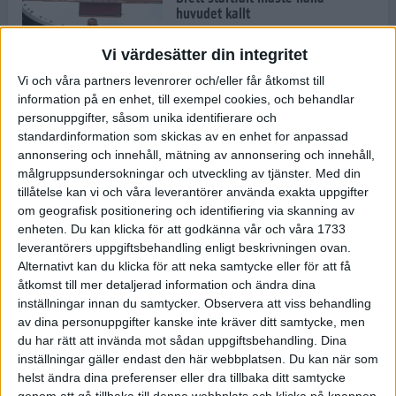
huvudet kallt
30 maj 2024
Vi värdesätter din integritet
Vi och våra partners levenrorer och/eller får åtkomst till
information på en enhet, till exempel cookies, och behandlar
Dags att bryta den etiopiska
personuppgifter, såsom unika identifierare och
segerraden?
standardinformation som skickas av en enhet for anpassad
30 maj 2024
annonsering och innehåll, mätning av annonsering och innehåll,
målgruppsundersokningar och utveckling av tjänster.
Med din
tillåtelse kan vi och våra leverantörer använda exakta uppgifter
Anmäl dig till Flowlife Summer
om geografisk positionering och identifiering via skanning av
Run, få en minnesvärd löpsommar
enheten. Du kan klicka för att godkänna vår och våra 1733
och exklusiv goodiebag!
leverantörers uppgiftsbehandling enligt beskrivningen ovan.
28 maj 2024
Alternativt kan du klicka för att neka samtycke eller för att få
åtkomst till mer detaljerad information och ändra dina
inställningar innan du samtycker.
Observera att viss behandling
Rekordet är slaget – nu väntar
av dina personuppgifter kanske inte kräver ditt samtycke, men
tidernas största adidas Stockholm
Marathon
du har rätt att invända mot sådan uppgiftsbehandling. Dina
inställningar gäller endast den här webbplatsen. Du kan när som
27 maj 2024
helst ändra dina preferenser eller dra tillbaka ditt samtycke