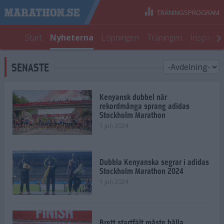
TRÄNINGSPROGRAM
Start
Nyheterna
Löpningen
Träningen
Inspirati
SENASTE
Kenyansk dubbel när
rekordmånga sprang adidas
Stockholm Marathon
1 jun 2024
Dubbla Kenyanska segrar i adidas
Stockholm Marathon 2024
1 jun 2024
Brett startfält måste hålla