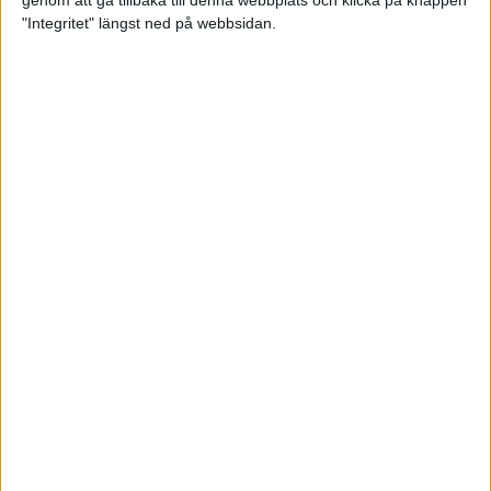
genom att gå tillbaka till denna webbplats och klicka på knappen
"Integritet" längst ned på webbsidan.
Så här klarar du maran i värmen
26 maj 2024
• Löpningen
• Tävling
Spring fartlek med musiken som
hjälp
17 maj 2024
• Löpningen
• Träning
Missa inte Almgrens rekordjakt
13 maj 2024
Bli en del av sommarens veteran-
VM i friidrott
13 maj 2024