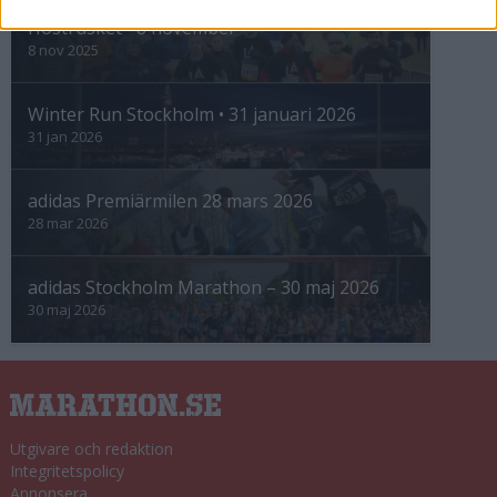
Höstrusket • 8 november
8 nov 2025
Winter Run Stockholm • 31 januari 2026
31 jan 2026
adidas Premiärmilen 28 mars 2026
28 mar 2026
adidas Stockholm Marathon – 30 maj 2026
30 maj 2026
Utgivare och redaktion
Integritetspolicy
Annonsera