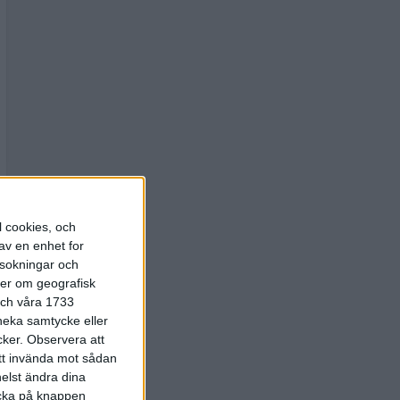
l cookies, och
av en enhet for
rsokningar och
ter om geografisk
 och våra 1733
 neka samtycke eller
cker.
Observera att
att invända mot sådan
elst ändra dina
licka på knappen