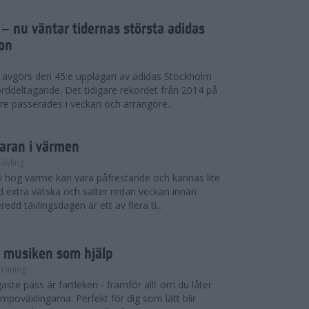
 – nu väntar tidernas största adidas
on
i avgörs den 45:e upplagan av adidas Stockholm
rddeltagande. Det tidigare rekordet från 2014 på
e passerades i veckan och arrangöre...
maran i värmen
Tävling
 i hög värme kan vara påfrestande och kännas lite
extra vätska och salter redan veckan innan
redd tävlingsdagen är ett av flera ti...
d musiken som hjälp
Träning
ste pass är fartleken - framför allt om du låter
empoväxlingarna. Perfekt för dig som lätt blir