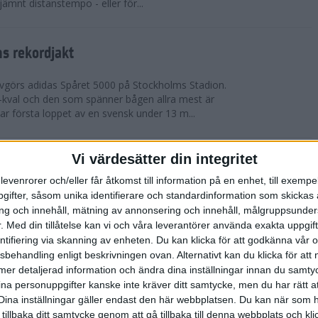
 jämnt distanstempo - eller för...
s rekordjakt
görs adidas Spåret 5000 på Stockholms Stadion.
S-kval och den som spänner bågen allra mest är
 första loppet av en svensk under 13 m...
Vi värdesätter din integritet
arens veteran-VM i friidrott
levenrorer och/eller får åtkomst till information på en enhet, till exempe
eran-VM i Friidrott i Göteborg och nu kan du vara
ifter, såsom unika identifierare och standardinformation som skickas 
et historiskt. Ta chansen att representera
g och innehåll, mätning av annonsering och innehåll, målgruppsunde
llan den 13-25 augusti. Tävlingen är ...
.
Med din tillåtelse kan vi och våra leverantörer använda exakta uppgif
entifiering via skanning av enheten. Du kan klicka för att godkänna vår
sbehandling enligt beskrivningen ovan. Alternativt kan du klicka för att
roppen med korta intervaller
ll mer detaljerad information och ändra dina inställningar innan du samty
ina personuppgifter kanske inte kräver ditt samtycke, men du har rätt 
räning
Dina inställningar gäller endast den här webbplatsen. Du kan när som h
ga intervaller när värmen äntligen är här – finns det
 tillbaka ditt samtycke genom att gå tillbaka till denna webbplats och k