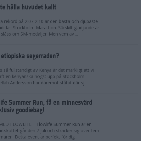
te hålla huvudet kallt
a rekord på 2:07-2:10 är den bästa och djupaste
 adidas Stockholm Marathon. Särskilt glädjande är
 slåss om SM-medaljer. Men vem av ...
 etiopiska segerraden?
så fullständigt av Kenya är det märkligt att vi
haft en kenyanska högst upp på Stockholm
ellah Andersson har däremot ståtat där sj...
wlife Summer Run, få en minnesvärd
lusiv goodiebag!
ED FLOWLIFE | Flowlife Summer Run är en
tartskottet går den 7 juli och sträcker sig över fem
maren. Detta event är perfekt för dig...