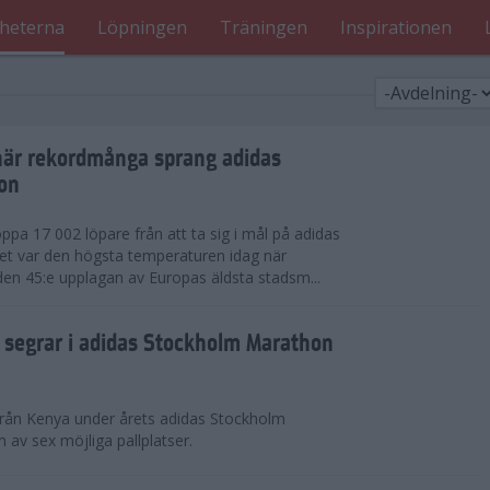
heterna
Löpningen
Träningen
Inspirationen
när rekordmånga sprang adidas
on
ppa 17 002 löpare från att ta sig i mål på adidas
t var den högsta temperaturen idag när
den 45:e upplagan av Europas äldsta stadsm...
segrar i adidas Stockholm Marathon
från Kenya under årets adidas Stockholm
v sex möjliga pallplatser.