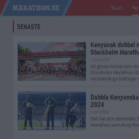
Start
Ny
SENASTE
Kenyansk dubbel 
Stockholm Marath
1 jun 2024
28 grader kunde inte sto
Stockholm Marathon. De
rekordmånga fullföljde 
Dubbla Kenyanska 
2024
1 jun 2024
Det var stor dominans 
Marathon som knep fem a