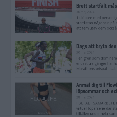
Brett startfält mås
30 maj 2024
14 löpare med personlig
startlistan någonsin på
att fem utav dem också
Dags att bryta den
30 maj 2024
I en gren som domineras 
endast tre gånger har 
Marathons prispall. Isab
Anmäl dig till Flo
löpsommar och exk
28 maj 2024
I BETALT SAMARBETE M
virtuell löparserie där s
tillfällen under hela som