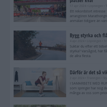
17 apr 2024
• Löpningen
• T
Ett rekordstort intress
arrangören Marathongr
anmälan tidigare än vänta
Bygg styrka och fl
4 apr 2024
• Löpningen
• Tr
Suktar du efter ett tids
styrka? Varsågod, här få
de allra flesta.
Därför är det så vi
2 apr 2024
• Träningen
• St
I SAMARBETE MED RUNAC
som springer har nog de 
många av oss som priorit