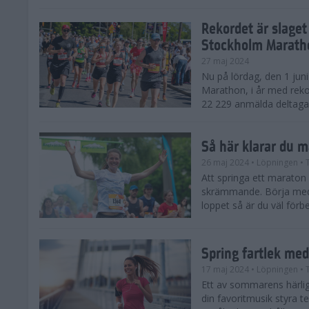
Rekordet är slaget
Stockholm Marath
27 maj 2024
Nu på lördag, den 1 jun
Marathon, i år med reko
22 229 anmälda deltagar
Så här klarar du 
26 maj 2024
• Löpningen
• 
Att springa ett maraton
skrämmande. Börja med 
loppet så är du väl förbe
Spring fartlek me
17 maj 2024
• Löpningen
• 
Ett av sommarens härliga
din favoritmusik styra t