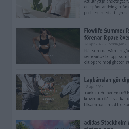
Att utnyttja andetaget fu
ett spänt andningsmönst
problem med att syresätt
Flowlife Summer R
förenar löpare öve
24 apr 2024
• Löpningen
• T
När sommarvärmen gör s
serie virtuella lopp som 
elitlöpare möjligheten at
Lagkänslan gör dig 
18 apr 2024
Tänk att du har en tuff
kräver bra flås, starka 
tillsammans med tre kom
adidas Stockholm 
platser kvar