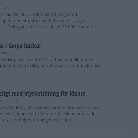
ävling
e för adidas Stockholm Marathon gör att
uppen med största säkerhet måste stänga
t. Deltagartaket är nu satt till 23 000 löpare vilk...
ås i långa backar
äning
effektivt pass som förbättrar både kondition och
r du tips på tre olika backintervaller som funkar för
ktigt med styrketräning för löpare
yrketräning
ADEMY | Att styrketräning är bra även för oss
flesta löpare hört titt som tätt. Men ändå är det
erar bort styrketräningen eller hop...