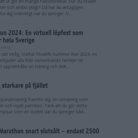
llt ut ger en mängd hälsofördelar. Har du istället
er och andas ytligt? Då har du antagligen
a dig ordentligt när du springer. U...
un 2024: En virtuell löpfest som
r hela Sverige
ävling
itt intåg, startar Flowlife Summer Run 2024, en
erbjuder alla från semestrande familjer till
t upprätthålla sin träning och delt...
starkare på fjället
 löparutmaning framför dig. En utmaning som
ben och rejält pannben. Tänk att du gör detta
pisar som en stafett där du springer båd...
Marathon snart slutsålt – endast 2500