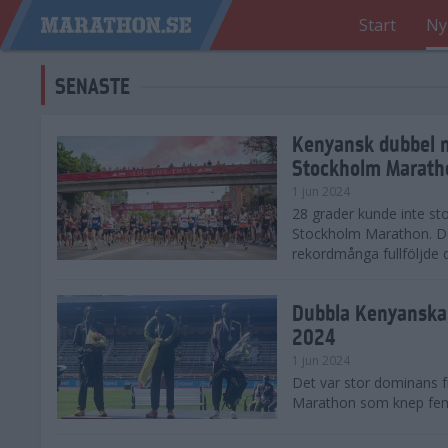
Start
Ny
SENASTE
Kenyansk dubbel 
Stockholm Marath
1 jun 2024
28 grader kunde inte sto
Stockholm Marathon. De
rekordmånga fullföljde 
Dubbla Kenyanska 
2024
1 jun 2024
Det var stor dominans 
Marathon som knep fem a