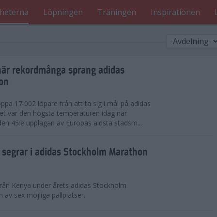
heterna
Löpningen
Träningen
Inspirationen
när rekordmånga sprang adidas
on
ppa 17 002 löpare från att ta sig i mål på adidas
t var den högsta temperaturen idag när
den 45:e upplagan av Europas äldsta stadsm...
segrar i adidas Stockholm Marathon
från Kenya under årets adidas Stockholm
v sex möjliga pallplatser.