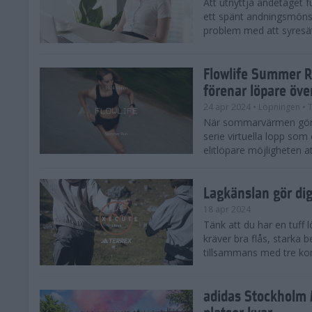
Att utnyttja andetaget fu
ett spänt andningsmönst
problem med att syresätt
Flowlife Summer R
förenar löpare öve
24 apr 2024
• Löpningen
• T
När sommarvärmen gör s
serie virtuella lopp som 
elitlöpare möjligheten at
Lagkänslan gör dig 
18 apr 2024
Tänk att du har en tuff
kräver bra flås, starka 
tillsammans med tre kom
adidas Stockholm 
platser kvar