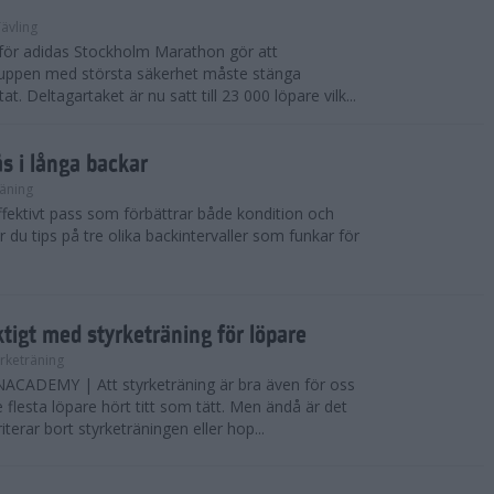
ävling
e för adidas Stockholm Marathon gör att
uppen med största säkerhet måste stänga
t. Deltagartaket är nu satt till 23 000 löpare vilk...
ås i långa backar
äning
effektivt pass som förbättrar både kondition och
r du tips på tre olika backintervaller som funkar för
ktigt med styrketräning för löpare
yrketräning
ADEMY | Att styrketräning är bra även för oss
flesta löpare hört titt som tätt. Men ändå är det
erar bort styrketräningen eller hop...