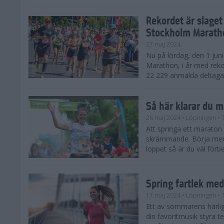
Rekordet är slaget
Stockholm Marath
27 maj 2024
Nu på lördag, den 1 jun
Marathon, i år med reko
22 229 anmälda deltagar
Så här klarar du 
26 maj 2024
• Löpningen
• 
Att springa ett maraton
skrämmande. Börja med 
loppet så är du väl förbe
Spring fartlek me
17 maj 2024
• Löpningen
• 
Ett av sommarens härliga
din favoritmusik styra t