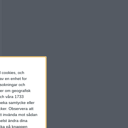
l cookies, och
av en enhet for
rsokningar och
ter om geografisk
 och våra 1733
 neka samtycke eller
cker.
Observera att
att invända mot sådan
elst ändra dina
licka på knappen