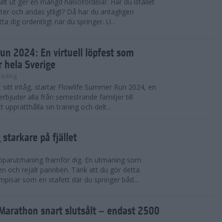
llt ut ger en mängd hälsofördelar. Har du istället
er och andas ytligt? Då har du antagligen
a dig ordentligt när du springer. U...
un 2024: En virtuell löpfest som
r hela Sverige
ävling
itt intåg, startar Flowlife Summer Run 2024, en
erbjuder alla från semestrande familjer till
t upprätthålla sin träning och delt...
starkare på fjället
 löparutmaning framför dig. En utmaning som
ben och rejält pannben. Tänk att du gör detta
pisar som en stafett där du springer båd...
Marathon snart slutsålt – endast 2500