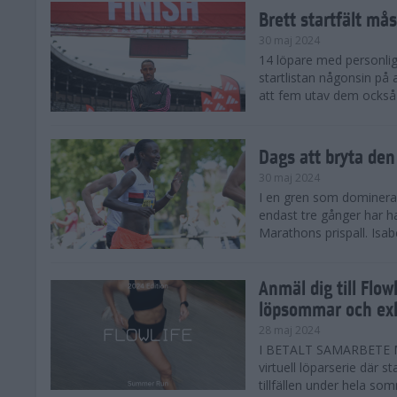
Brett startfält mås
30 maj 2024
14 löpare med personlig
startlistan någonsin på
att fem utav dem också
Dags att bryta den
30 maj 2024
I en gren som domineras 
endast tre gånger har 
Marathons prispall. Isab
Anmäl dig till Flo
löpsommar och exk
28 maj 2024
I BETALT SAMARBETE M
virtuell löparserie där s
tillfällen under hela som