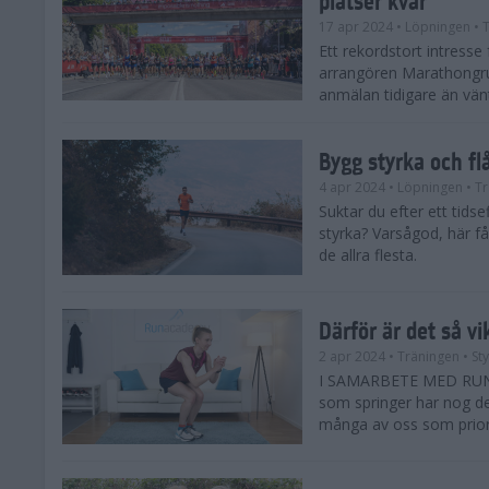
17 apr 2024
• Löpningen
• T
Ett rekordstort intress
arrangören Marathongr
anmälan tidigare än vänta
Bygg styrka och fl
4 apr 2024
• Löpningen
• Tr
Suktar du efter ett tids
styrka? Varsågod, här få
de allra flesta.
Därför är det så vi
2 apr 2024
• Träningen
• St
I SAMARBETE MED RUNAC
som springer har nog de 
många av oss som priorit