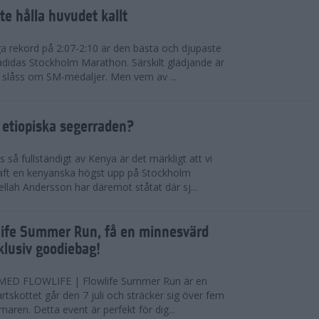
te hålla huvudet kallt
a rekord på 2:07-2:10 är den bästa och djupaste
 adidas Stockholm Marathon. Särskilt glädjande är
 slåss om SM-medaljer. Men vem av ...
 etiopiska segerraden?
så fullständigt av Kenya är det märkligt att vi
haft en kenyanska högst upp på Stockholm
ellah Andersson har däremot ståtat där sj...
wlife Summer Run, få en minnesvärd
lusiv goodiebag!
ED FLOWLIFE | Flowlife Summer Run är en
tartskottet går den 7 juli och sträcker sig över fem
maren. Detta event är perfekt för dig...