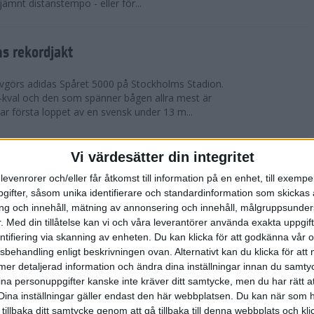
 jämnt distanstempo - eller för...
s rekordjakt
görs adidas Spåret 5000 på Stockholms Stadion.
S-kval och den som spänner bågen allra mest är
 första loppet av en svensk under 13 m...
Vi värdesätter din integritet
arens veteran-VM i friidrott
levenrorer och/eller får åtkomst till information på en enhet, till exempe
eran-VM i Friidrott i Göteborg och nu kan du vara
ifter, såsom unika identifierare och standardinformation som skickas 
et historiskt. Ta chansen att representera
g och innehåll, mätning av annonsering och innehåll, målgruppsunde
llan den 13-25 augusti. Tävlingen är ...
.
Med din tillåtelse kan vi och våra leverantörer använda exakta uppgif
entifiering via skanning av enheten. Du kan klicka för att godkänna vår
sbehandling enligt beskrivningen ovan. Alternativt kan du klicka för att
roppen med korta intervaller
ll mer detaljerad information och ändra dina inställningar innan du samty
ina personuppgifter kanske inte kräver ditt samtycke, men du har rätt 
räning
Dina inställningar gäller endast den här webbplatsen. Du kan när som h
ga intervaller när värmen äntligen är här – finns det
 tillbaka ditt samtycke genom att gå tillbaka till denna webbplats och k