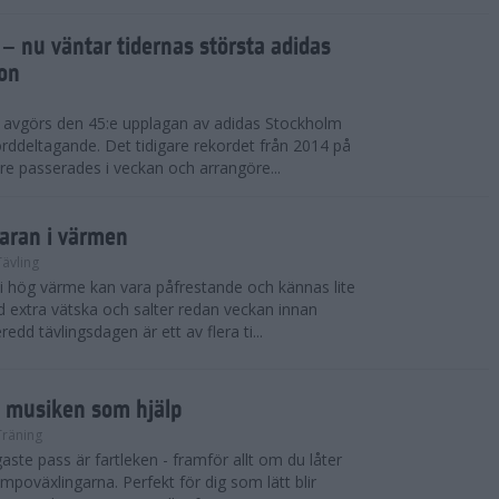
 – nu väntar tidernas största adidas
on
i avgörs den 45:e upplagan av adidas Stockholm
rddeltagande. Det tidigare rekordet från 2014 på
e passerades i veckan och arrangöre...
maran i värmen
Tävling
 i hög värme kan vara påfrestande och kännas lite
extra vätska och salter redan veckan innan
redd tävlingsdagen är ett av flera ti...
d musiken som hjälp
Träning
ste pass är fartleken - framför allt om du låter
empoväxlingarna. Perfekt för dig som lätt blir