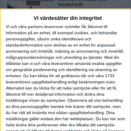
huvudet kallt
30 maj 2024
Vi värdesätter din integritet
Vi och våra partners levenrorer och/eller får åtkomst till
information på en enhet, till exempel cookies, och behandlar
Dags att bryta den etiopiska
personuppgifter, såsom unika identifierare och
segerraden?
standardinformation som skickas av en enhet for anpassad
30 maj 2024
annonsering och innehåll, mätning av annonsering och innehåll,
målgruppsundersokningar och utveckling av tjänster.
Med din
tillåtelse kan vi och våra leverantörer använda exakta uppgifter
Anmäl dig till Flowlife Summer
om geografisk positionering och identifiering via skanning av
Run, få en minnesvärd löpsommar
enheten. Du kan klicka för att godkänna vår och våra 1733
och exklusiv goodiebag!
leverantörers uppgiftsbehandling enligt beskrivningen ovan.
28 maj 2024
Alternativt kan du klicka för att neka samtycke eller för att få
åtkomst till mer detaljerad information och ändra dina
inställningar innan du samtycker.
Observera att viss behandling
Rekordet är slaget – nu väntar
av dina personuppgifter kanske inte kräver ditt samtycke, men
tidernas största adidas Stockholm
Marathon
du har rätt att invända mot sådan uppgiftsbehandling. Dina
inställningar gäller endast den här webbplatsen. Du kan när som
27 maj 2024
helst ändra dina preferenser eller dra tillbaka ditt samtycke