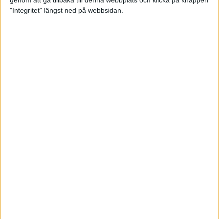
genom att gå tillbaka till denna webbplats och klicka på knappen
"Integritet" längst ned på webbsidan.
Så här klarar du maran i värmen
26 maj 2024
• Löpningen
• Tävling
Spring fartlek med musiken som
hjälp
17 maj 2024
• Löpningen
• Träning
Missa inte Almgrens rekordjakt
13 maj 2024
Bli en del av sommarens veteran-
VM i friidrott
13 maj 2024