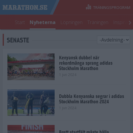
TRÄNINGSPROGRAM
Start
Nyheterna
Löpningen
Träningen
Inspirati
SENASTE
Kenyansk dubbel när
rekordmånga sprang adidas
Stockholm Marathon
1 jun 2024
Dubbla Kenyanska segrar i adidas
Stockholm Marathon 2024
1 jun 2024
Brett startfält måste hålla