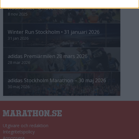
Höstrusket • 8 november
8 nov 2025
Winter Run Stockholm • 31 januari 2026
31 jan 2026
adidas Premiärmilen 28 mars 2026
28 mar 2026
adidas Stockholm Marathon – 30 maj 2026
30 maj 2026
Utgivare och redaktion
Integritetspolicy
Annonsera