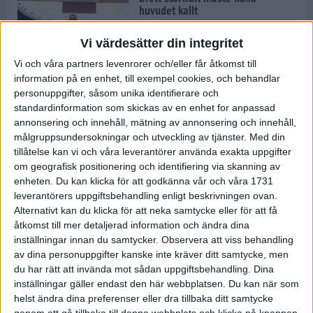
huvudet kallt
30 maj 2024
Vi värdesätter din integritet
Vi och våra partners levenrorer och/eller får åtkomst till
information på en enhet, till exempel cookies, och behandlar
Dags att bryta den etiopiska
personuppgifter, såsom unika identifierare och
segerraden?
standardinformation som skickas av en enhet for anpassad
30 maj 2024
annonsering och innehåll, mätning av annonsering och innehåll,
målgruppsundersokningar och utveckling av tjänster.
Med din
tillåtelse kan vi och våra leverantörer använda exakta uppgifter
Anmäl dig till Flowlife Summer
om geografisk positionering och identifiering via skanning av
Run, få en minnesvärd löpsommar
enheten. Du kan klicka för att godkänna vår och våra 1731
och exklusiv goodiebag!
leverantörers uppgiftsbehandling enligt beskrivningen ovan.
28 maj 2024
Alternativt kan du klicka för att neka samtycke eller för att få
åtkomst till mer detaljerad information och ändra dina
inställningar innan du samtycker.
Observera att viss behandling
Rekordet är slaget – nu väntar
av dina personuppgifter kanske inte kräver ditt samtycke, men
tidernas största adidas Stockholm
Marathon
du har rätt att invända mot sådan uppgiftsbehandling. Dina
inställningar gäller endast den här webbplatsen. Du kan när som
27 maj 2024
helst ändra dina preferenser eller dra tillbaka ditt samtycke