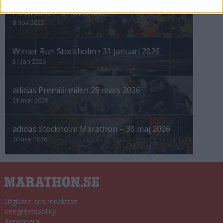
Höstrusket • 8 november
8 nov 2025
Winter Run Stockholm • 31 januari 2026
31 jan 2026
adidas Premiärmilen 28 mars 2026
28 mar 2026
adidas Stockholm Marathon – 30 maj 2026
30 maj 2026
Utgivare och redaktion
Integritetspolicy
Annonsera