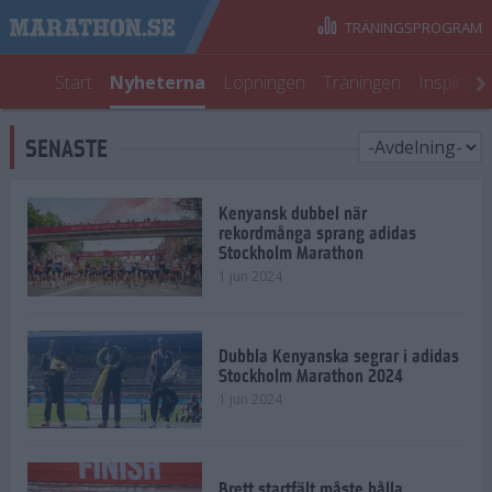
TRÄNINGSPROGRAM
Start
Nyheterna
Löpningen
Träningen
Inspirati
SENASTE
Kenyansk dubbel när
rekordmånga sprang adidas
Stockholm Marathon
1 jun 2024
Dubbla Kenyanska segrar i adidas
Stockholm Marathon 2024
1 jun 2024
Brett startfält måste hålla