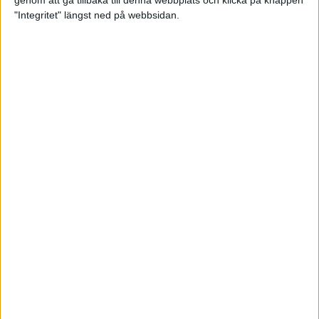
genom att gå tillbaka till denna webbplats och klicka på knappen
"Integritet" längst ned på webbsidan.
Så här klarar du maran i värmen
26 maj 2024
• Löpningen
• Tävling
Spring fartlek med musiken som
hjälp
17 maj 2024
• Löpningen
• Träning
Missa inte Almgrens rekordjakt
13 maj 2024
Bli en del av sommarens veteran-
VM i friidrott
13 maj 2024