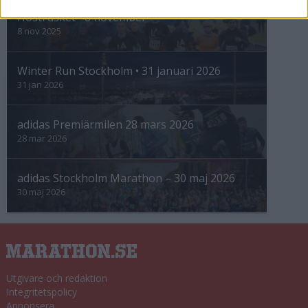
Höstrusket • 8 november
8 nov 2025
Winter Run Stockholm • 31 januari 2026
31 jan 2026
adidas Premiärmilen 28 mars 2026
28 mar 2026
adidas Stockholm Marathon – 30 maj 2026
30 maj 2026
Utgivare och redaktion
Integritetspolicy
Annonsera