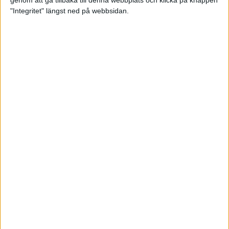
genom att gå tillbaka till denna webbplats och klicka på knappen
"Integritet" längst ned på webbsidan.
Så här klarar du maran i värmen
26 maj 2024
• Löpningen
• Tävling
Spring fartlek med musiken som
hjälp
17 maj 2024
• Löpningen
• Träning
Missa inte Almgrens rekordjakt
13 maj 2024
Bli en del av sommarens veteran-
VM i friidrott
13 maj 2024