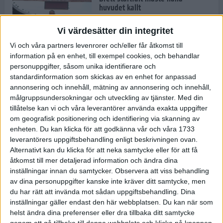
huvudet kallt
30 maj 2024
Vi värdesätter din integritet
Vi och våra partners levenrorer och/eller får åtkomst till
information på en enhet, till exempel cookies, och behandlar
Dags att bryta den etiopiska
personuppgifter, såsom unika identifierare och
segerraden?
standardinformation som skickas av en enhet for anpassad
30 maj 2024
annonsering och innehåll, mätning av annonsering och innehåll,
målgruppsundersokningar och utveckling av tjänster.
Med din
tillåtelse kan vi och våra leverantörer använda exakta uppgifter
Anmäl dig till Flowlife Summer
om geografisk positionering och identifiering via skanning av
Run, få en minnesvärd löpsommar
enheten. Du kan klicka för att godkänna vår och våra 1733
och exklusiv goodiebag!
leverantörers uppgiftsbehandling enligt beskrivningen ovan.
28 maj 2024
Alternativt kan du klicka för att neka samtycke eller för att få
åtkomst till mer detaljerad information och ändra dina
inställningar innan du samtycker.
Observera att viss behandling
Rekordet är slaget – nu väntar
av dina personuppgifter kanske inte kräver ditt samtycke, men
tidernas största adidas Stockholm
Marathon
du har rätt att invända mot sådan uppgiftsbehandling. Dina
inställningar gäller endast den här webbplatsen. Du kan när som
27 maj 2024
helst ändra dina preferenser eller dra tillbaka ditt samtycke