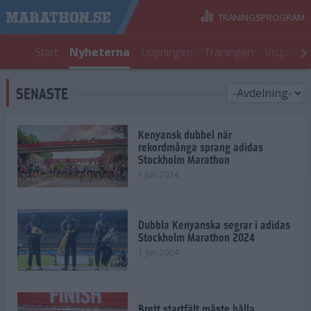
TRÄNINGSPROGRAM
Start
Nyheterna
Löpningen
Träningen
Inspirati
SENASTE
Kenyansk dubbel när
rekordmånga sprang adidas
Stockholm Marathon
1 jun 2024
Dubbla Kenyanska segrar i adidas
Stockholm Marathon 2024
1 jun 2024
Brett startfält måste hålla