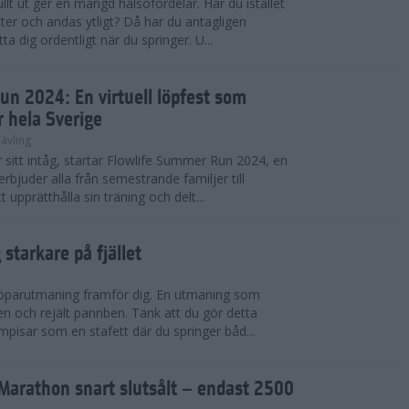
llt ut ger en mängd hälsofördelar. Har du istället
er och andas ytligt? Då har du antagligen
a dig ordentligt när du springer. U...
un 2024: En virtuell löpfest som
r hela Sverige
ävling
itt intåg, startar Flowlife Summer Run 2024, en
erbjuder alla från semestrande familjer till
t upprätthålla sin träning och delt...
starkare på fjället
 löparutmaning framför dig. En utmaning som
ben och rejält pannben. Tänk att du gör detta
pisar som en stafett där du springer båd...
Marathon snart slutsålt – endast 2500