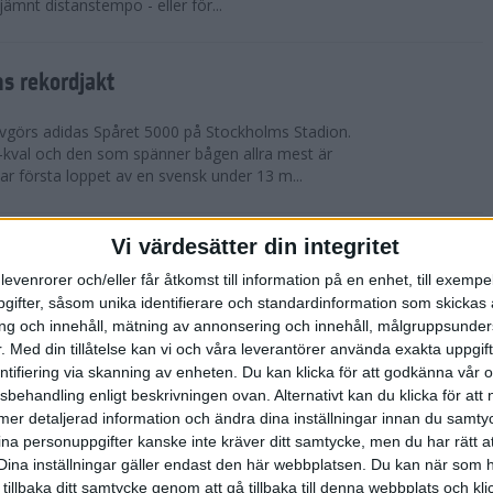
 jämnt distanstempo - eller för...
s rekordjakt
görs adidas Spåret 5000 på Stockholms Stadion.
S-kval och den som spänner bågen allra mest är
 första loppet av en svensk under 13 m...
Vi värdesätter din integritet
arens veteran-VM i friidrott
levenrorer och/eller får åtkomst till information på en enhet, till exempe
eran-VM i Friidrott i Göteborg och nu kan du vara
ifter, såsom unika identifierare och standardinformation som skickas 
et historiskt. Ta chansen att representera
g och innehåll, mätning av annonsering och innehåll, målgruppsunde
llan den 13-25 augusti. Tävlingen är ...
.
Med din tillåtelse kan vi och våra leverantörer använda exakta uppgif
entifiering via skanning av enheten. Du kan klicka för att godkänna vår
sbehandling enligt beskrivningen ovan. Alternativt kan du klicka för att
roppen med korta intervaller
ll mer detaljerad information och ändra dina inställningar innan du samty
ina personuppgifter kanske inte kräver ditt samtycke, men du har rätt 
räning
Dina inställningar gäller endast den här webbplatsen. Du kan när som h
ga intervaller när värmen äntligen är här – finns det
 tillbaka ditt samtycke genom att gå tillbaka till denna webbplats och k