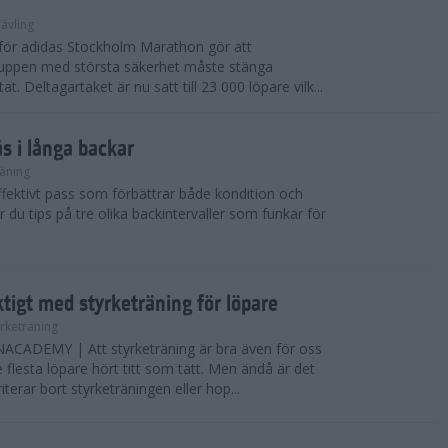
ävling
e för adidas Stockholm Marathon gör att
uppen med största säkerhet måste stänga
t. Deltagartaket är nu satt till 23 000 löpare vilk...
ås i långa backar
äning
effektivt pass som förbättrar både kondition och
r du tips på tre olika backintervaller som funkar för
ktigt med styrketräning för löpare
yrketräning
ADEMY | Att styrketräning är bra även för oss
flesta löpare hört titt som tätt. Men ändå är det
erar bort styrketräningen eller hop...