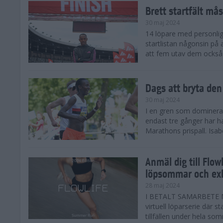
Brett startfält mås
30 maj 2024
14 löpare med personlig
startlistan någonsin på
att fem utav dem också
Dags att bryta den
30 maj 2024
I en gren som domineras 
endast tre gånger har 
Marathons prispall. Isab
Anmäl dig till Flo
löpsommar och exk
28 maj 2024
I BETALT SAMARBETE M
virtuell löparserie där s
tillfällen under hela som