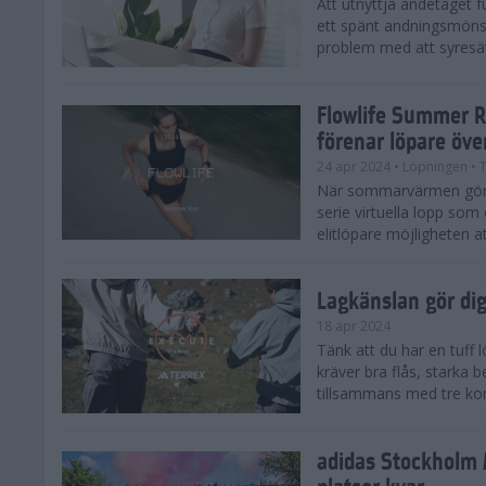
Att utnyttja andetaget fu
ett spänt andningsmönst
problem med att syresätt
Flowlife Summer R
förenar löpare öve
24 apr 2024
• Löpningen
• T
När sommarvärmen gör s
serie virtuella lopp som 
elitlöpare möjligheten at
Lagkänslan gör dig 
18 apr 2024
Tänk att du har en tuff
kräver bra flås, starka 
tillsammans med tre kom
adidas Stockholm 
platser kvar