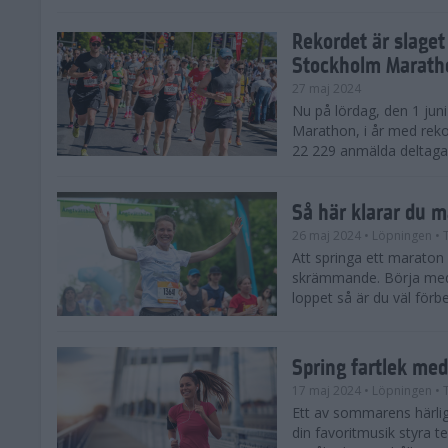
Rekordet är slaget
Stockholm Marath
27 maj 2024
Nu på lördag, den 1 jun
Marathon, i år med reko
22 229 anmälda deltagar
Så här klarar du 
26 maj 2024
• Löpningen
• 
Att springa ett maraton
skrämmande. Börja med 
loppet så är du väl förbe
Spring fartlek me
17 maj 2024
• Löpningen
• 
Ett av sommarens härliga
din favoritmusik styra t