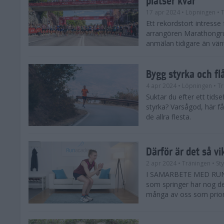
17 apr 2024
• Löpningen
• T
Ett rekordstort intress
arrangören Marathongr
anmälan tidigare än vänta
Bygg styrka och fl
4 apr 2024
• Löpningen
• Tr
Suktar du efter ett tids
styrka? Varsågod, här få
de allra flesta.
Därför är det så vi
2 apr 2024
• Träningen
• St
I SAMARBETE MED RUNAC
som springer har nog de 
många av oss som priorit