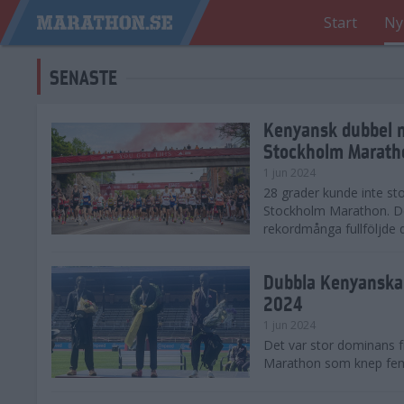
Start
Ny
SENASTE
Kenyansk dubbel 
Stockholm Marath
1 jun 2024
28 grader kunde inte sto
Stockholm Marathon. De
rekordmånga fullföljde 
Dubbla Kenyanska 
2024
1 jun 2024
Det var stor dominans 
Marathon som knep fem a