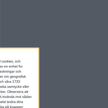
l cookies, och
av en enhet for
rsokningar och
ter om geografisk
 och våra 1733
 neka samtycke eller
cker.
Observera att
att invända mot sådan
elst ändra dina
licka på knappen