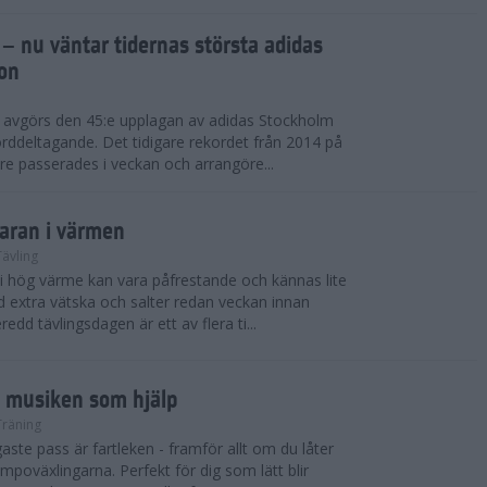
 – nu väntar tidernas största adidas
on
i avgörs den 45:e upplagan av adidas Stockholm
rddeltagande. Det tidigare rekordet från 2014 på
e passerades i veckan och arrangöre...
maran i värmen
Tävling
 i hög värme kan vara påfrestande och kännas lite
extra vätska och salter redan veckan innan
redd tävlingsdagen är ett av flera ti...
d musiken som hjälp
Träning
ste pass är fartleken - framför allt om du låter
empoväxlingarna. Perfekt för dig som lätt blir