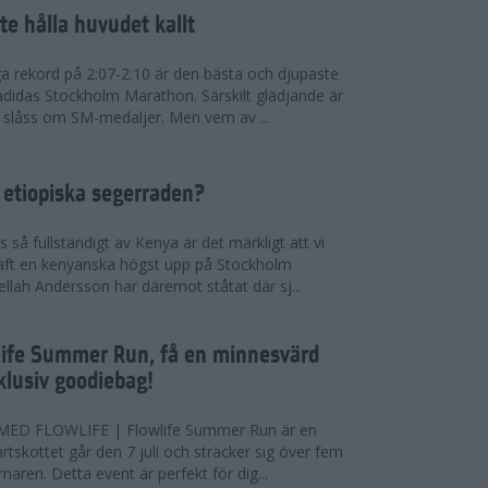
te hålla huvudet kallt
a rekord på 2:07-2:10 är den bästa och djupaste
 adidas Stockholm Marathon. Särskilt glädjande är
 slåss om SM-medaljer. Men vem av ...
 etiopiska segerraden?
så fullständigt av Kenya är det märkligt att vi
haft en kenyanska högst upp på Stockholm
ellah Andersson har däremot ståtat där sj...
wlife Summer Run, få en minnesvärd
lusiv goodiebag!
ED FLOWLIFE | Flowlife Summer Run är en
tartskottet går den 7 juli och sträcker sig över fem
maren. Detta event är perfekt för dig...