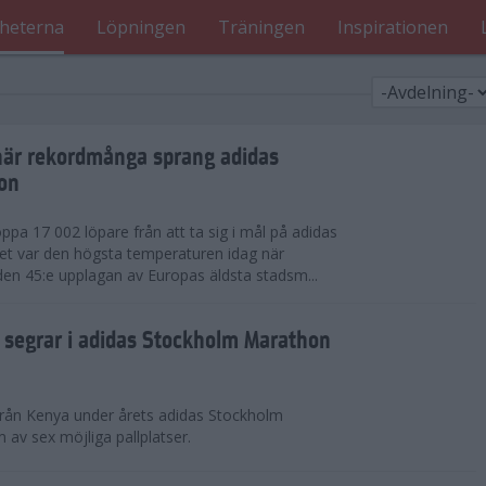
heterna
Löpningen
Träningen
Inspirationen
när rekordmånga sprang adidas
on
ppa 17 002 löpare från att ta sig i mål på adidas
t var den högsta temperaturen idag när
den 45:e upplagan av Europas äldsta stadsm...
segrar i adidas Stockholm Marathon
från Kenya under årets adidas Stockholm
v sex möjliga pallplatser.