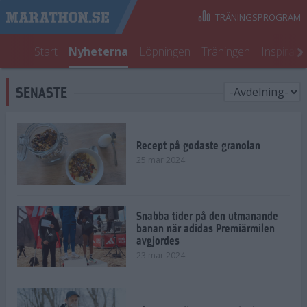
TRÄNINGSPROGRAM
Start
Nyheterna
Löpningen
Träningen
Inspirati
SENASTE
Recept på godaste granolan
25 mar 2024
Snabba tider på den utmanande
banan när adidas Premiärmilen
avgjordes
23 mar 2024