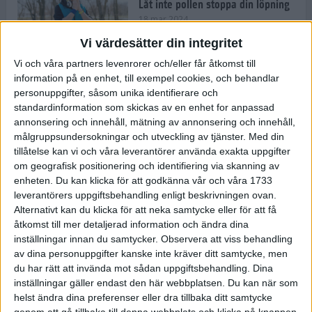
Låt inte pollen stoppa din löpning
18 mar 2024
Vi värdesätter din integritet
Vi och våra partners levenrorer och/eller får åtkomst till
Kompisträna: 3 tips på intervaller
information på en enhet, till exempel cookies, och behandlar
för dig och din kompis (eller
personuppgifter, såsom unika identifierare och
partner)
standardinformation som skickas av en enhet for anpassad
8 mar 2024
• Löpningen
• Träning
annonsering och innehåll, mätning av annonsering och innehåll,
målgruppsundersokningar och utveckling av tjänster.
Med din
tillåtelse kan vi och våra leverantörer använda exakta uppgifter
Flowfeet Heat möjliggör en extra
om geografisk positionering och identifiering via skanning av
runda
enheten. Du kan klicka för att godkänna vår och våra 1733
1 mar 2024
• Löpningen
• Träning
leverantörers uppgiftsbehandling enligt beskrivningen ovan.
Alternativt kan du klicka för att neka samtycke eller för att få
åtkomst till mer detaljerad information och ändra dina
inställningar innan du samtycker.
Observera att viss behandling
Elitlöparen: Att bryta fastan känns
av dina personuppgifter kanske inte kräver ditt samtycke, men
som att stå på prispallen
du har rätt att invända mot sådan uppgiftsbehandling. Dina
27 feb 2024
• Löpningen
• Träning
inställningar gäller endast den här webbplatsen. Du kan när som
helst ändra dina preferenser eller dra tillbaka ditt samtycke