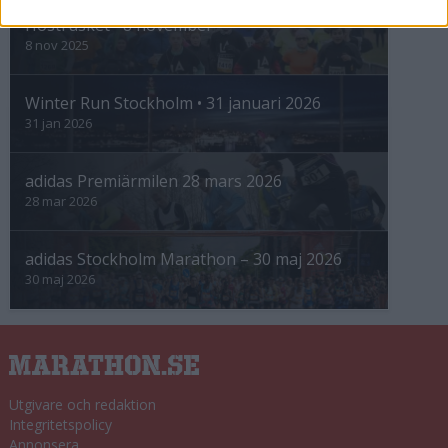
Höstrusket • 8 november
8 nov 2025
Winter Run Stockholm • 31 januari 2026
31 jan 2026
adidas Premiärmilen 28 mars 2026
28 mar 2026
adidas Stockholm Marathon – 30 maj 2026
30 maj 2026
Utgivare och redaktion
Integritetspolicy
Annonsera