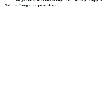
genom att gå tillbaka till denna webbplats och klicka på knappen
"Integritet" längst ned på webbsidan.
Intervallträningens fördelar för
prestation och hälsa!
26 feb 2024
• Löpningen
• Träning
Samla poäng i Stockholms nya
löparserie
22 feb 2024
• Löpningen
• Tävling
Svensk rekord av debutanten
Suldan!
18 feb 2024
OS-kval och pers för Carro!
18 feb 2024