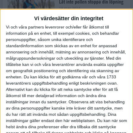
Låt inte pollen stoppa din löpning
18 mar 2024
Vi värdesätter din integritet
Vi och våra partners levenrorer och/eller får åtkomst till
Kompisträna: 3 tips på intervaller
information på en enhet, till exempel cookies, och behandlar
för dig och din kompis (eller
personuppgifter, såsom unika identifierare och
partner)
standardinformation som skickas av en enhet for anpassad
8 mar 2024
• Löpningen
• Träning
annonsering och innehåll, mätning av annonsering och innehåll,
målgruppsundersokningar och utveckling av tjänster.
Med din
tillåtelse kan vi och våra leverantörer använda exakta uppgifter
Flowfeet Heat möjliggör en extra
om geografisk positionering och identifiering via skanning av
runda
enheten. Du kan klicka för att godkänna vår och våra 1733
1 mar 2024
• Löpningen
• Träning
leverantörers uppgiftsbehandling enligt beskrivningen ovan.
Alternativt kan du klicka för att neka samtycke eller för att få
åtkomst till mer detaljerad information och ändra dina
inställningar innan du samtycker.
Observera att viss behandling
Elitlöparen: Att bryta fastan känns
av dina personuppgifter kanske inte kräver ditt samtycke, men
som att stå på prispallen
du har rätt att invända mot sådan uppgiftsbehandling. Dina
27 feb 2024
• Löpningen
• Träning
inställningar gäller endast den här webbplatsen. Du kan när som
helst ändra dina preferenser eller dra tillbaka ditt samtycke