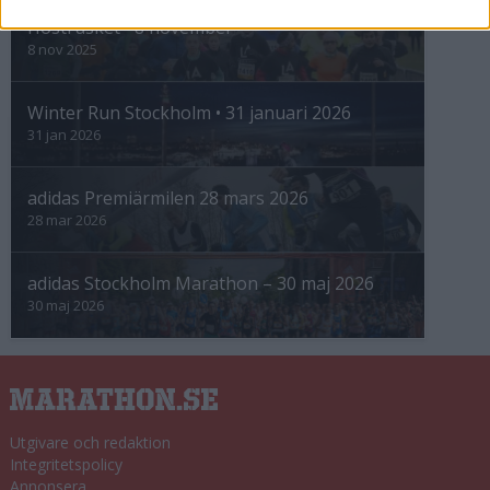
Höstrusket • 8 november
8 nov 2025
Winter Run Stockholm • 31 januari 2026
31 jan 2026
adidas Premiärmilen 28 mars 2026
28 mar 2026
adidas Stockholm Marathon – 30 maj 2026
30 maj 2026
Utgivare och redaktion
Integritetspolicy
Annonsera