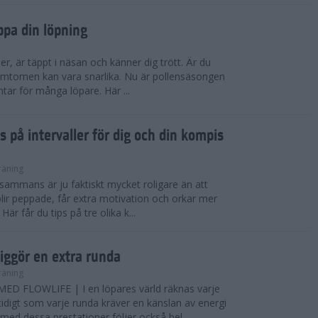
ppa din löpning
ser, är täppt i näsan och känner dig trött. Är du
 Symtomen kan vara snarlika. Nu är pollensäsongen
ntar för många löpare. Här ...
s på intervaller för dig och din kompis
räning
illsammans är ju faktiskt mycket roligare än att
lir peppade, får extra motivation och orkar mer
är får du tips på tre olika k...
iggör en extra runda
räning
D FLOWLIFE | I en löpares värld räknas varje
idigt som varje runda kräver en känslan av energi
ed dessa prestationer följer också bel...