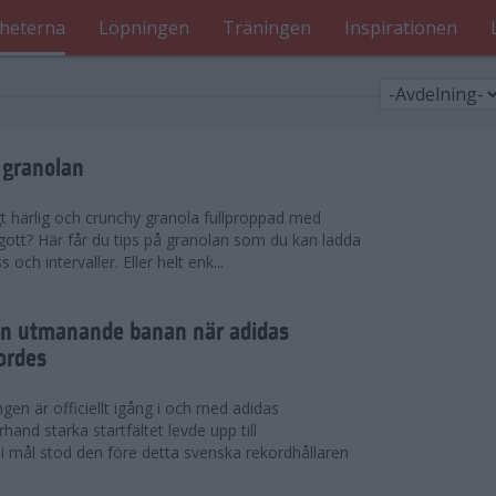
heterna
Löpningen
Träningen
Inspirationen
 granolan
gt härlig och crunchy granola fullproppad med
 gott? Här får du tips på granolan som du kan ladda
ch intervaller. Eller helt enk...
en utmanande banan när adidas
ordes
en är officiellt igång i och med adidas
hand starka startfältet levde upp till
 i mål stod den före detta svenska rekordhållaren