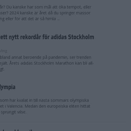
 år? Du kanske har som mål att öka tempot, eller
tanser? 2024 kanske är året då du springer massor
eller för att det är så himla ...
i ett nytt rekordår för adidas Stockholm
vling
, bland annat beroende på pandemin, ser trenden
rejält. Årets adidas Stockholm Marathon kan bli all-
gt.
Olympia
 som har kvalat in till nästa sommars olympiska
t i Valencia. Medan den europeiska eliten hittat
sprungit vilse.