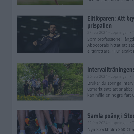
Elitlöparen: Att b
prispallen
27 feb 2024
• Löpningen
• T
Som professionell lån
Abootorabi hittat ett s
elitidrottare. ”Hur exak
Intervallträningens
26 feb 2024
• Löpningen
• T
Brukar du springa interva
utmärkt sätt att snabbt
kan hålla en högre fart u
Samla poäng i Sto
22 feb 2024
• Löpningen
• T
Nya Stockholm 360 Chal