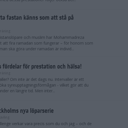
ryta fastan känns som att stå på
räning
gdistanslöpare och muslim har Mohammadreza
ätt att fira ramadan som fungerar – för honom som
t man ska göra under ramadan är individ...
 fördelar för prestation och hälsa!
räning
ller? Om inte är det dags nu. Intervaller är ett
 öka syreupptagningsförmågan - vilket gör att du
nder en längre tid. Men inter...
ckholms nya löparserie
ävling
lenge verkar vara precis som du och jag – och de