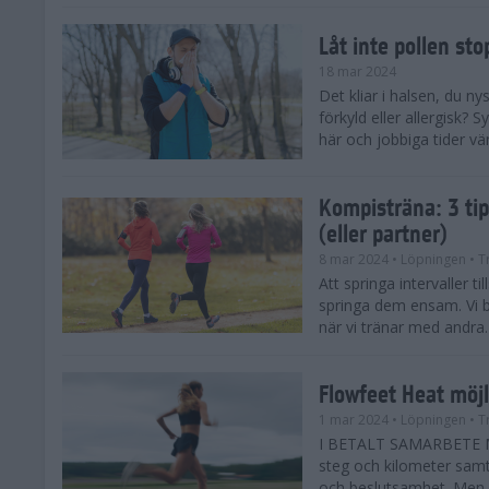
Låt inte pollen sto
18 mar 2024
Det kliar i halsen, du ny
förkyld eller allergisk?
här och jobbiga tider vä
Kompisträna: 3 tip
(eller partner)
8 mar 2024
• Löpningen
• T
Att springa intervaller t
springa dem ensam. Vi b
när vi tränar med andra. H
Flowfeet Heat möjl
1 mar 2024
• Löpningen
• T
I BETALT SAMARBETE ME
steg och kilometer samt
och beslutsamhet. Men m