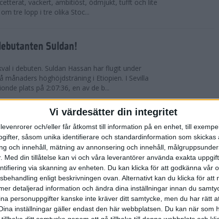
etterat, vackert, ambitiöst, ödmjukt, tufft och lite
m tre lopp i tre olika Stoc...
debutanten Suldan!
val i debuten. Suldan Hassan har flugit under
 månaders höghöjdsträning i Etiopien. I Sevilla
nionde plats på 2:07:36, en av de b...
Vi värdesätter din integritet
ör Carro!
levenrorer och/eller får åtkomst till information på en enhet, till exempe
ifter, såsom unika identifierare och standardinformation som skickas 
villa Marathon utvecklades till den mest
g och innehåll, mätning av annonsering och innehåll, målgruppsunde
vensk maratons historia. Suldan Hassan
.
Med din tillåtelse kan vi och våra leverantörer använda exakta uppgif
rekord, 2:07:36. Även Carolina Wikström klarade
entifiering via skanning av enheten. Du kan klicka för att godkänna vår
sbehandling enligt beskrivningen ovan. Alternativt kan du klicka för att
ll mer detaljerad information och ändra dina inställningar innan du samty
esta utmanande intervaller på skidor
ina personuppgifter kanske inte kräver ditt samtycke, men du har rätt 
Dina inställningar gäller endast den här webbplatsen. Du kan när som h