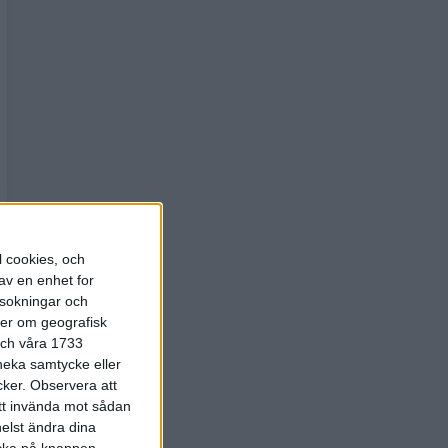
l cookies, och
av en enhet for
rsokningar och
ter om geografisk
 och våra 1733
 neka samtycke eller
cker.
Observera att
att invända mot sådan
elst ändra dina