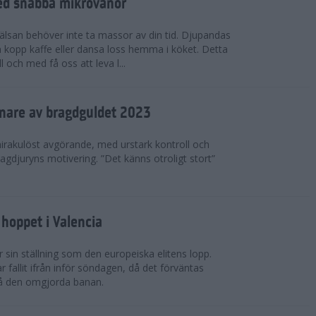
ed snabba mikrovanor
hälsan behöver inte ta massor av din tid. Djupandas
n kopp kaffe eller dansa loss hemma i köket. Detta
 och med få oss att leva l...
nnare av bragdguldet 2023
mirakulöst avgörande, med urstark kontroll och
ragdjuryns motivering. ”Det känns otroligt stort”
hoppet i Valencia
 sin ställning som den europeiska elitens lopp.
fallit ifrån inför söndagen, då det förväntas
på den omgjorda banan.