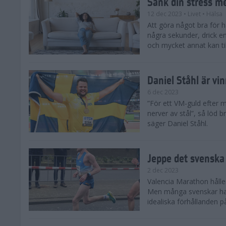
Sänk din stress m
12 dec 2023
• Livet
• Hälsa
Att göra något bra för 
några sekunder, drick e
och mycket annat kan till
Daniel Ståhl är vi
6 dec 2023
”För ett VM-guld efter 
nerver av stål”, så löd b
säger Daniel Ståhl.
Jeppe det svenska 
2 dec 2023
Valencia Marathon håller
Men många svenskar har 
idealiska förhållanden 