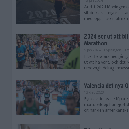
15 jan 2024
Är ditt 2024 löpningens
vill du klara längre dis
med lopp – som utmaning 
2024 ser ut att bl
Marathon
5 jan 2024
• Löpningen
• Tä
Efter flera års nedgång
ut att ha vänt, och det 
time-high deltagarmässi
Valencia det nya 
13 dec 2023
Fyra av tio av de löpare
maratonlopp har gjort de
dit har den amerikanska 