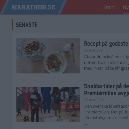
Start
Ny
SENASTE
Recept på godaste
25 mar 2024
Älskar du också en rikti
nötter, fröer och annat
med innan både långpass o
Snabba tider på d
Premiärmilen avgj
23 mar 2024
Den svenska löparsäsong
Premiärmilen. Det på för
förväntningarna och väl
J...