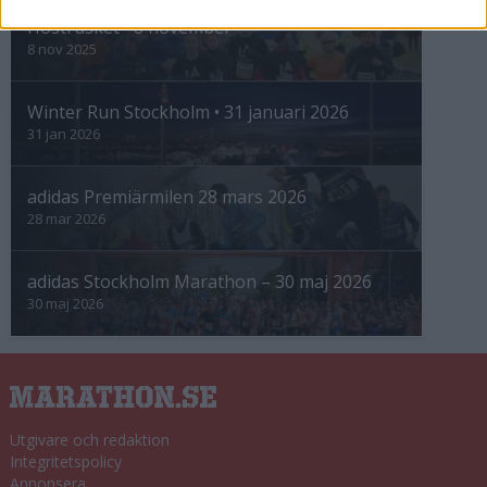
Höstrusket • 8 november
8 nov 2025
Winter Run Stockholm • 31 januari 2026
31 jan 2026
adidas Premiärmilen 28 mars 2026
28 mar 2026
adidas Stockholm Marathon – 30 maj 2026
30 maj 2026
Utgivare och redaktion
Integritetspolicy
Annonsera