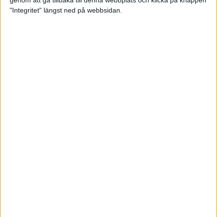
genom att gå tillbaka till denna webbplats och klicka på knappen
"Integritet" längst ned på webbsidan.
Intervallträningens fördelar för
prestation och hälsa!
26 feb 2024
• Löpningen
• Träning
Samla poäng i Stockholms nya
löparserie
22 feb 2024
• Löpningen
• Tävling
Svensk rekord av debutanten
Suldan!
18 feb 2024
OS-kval och pers för Carro!
18 feb 2024