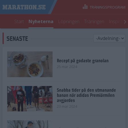
TRÄNINGSPROGRAM
Start
Nyheterna
Löpningen
Träningen
Inspirati
SENASTE
Recept på godaste granolan
25 mar 2024
Snabba tider på den utmanande
banan när adidas Premiärmilen
avgjordes
23 mar 2024