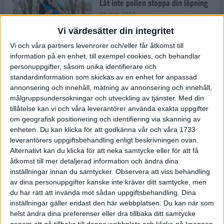
Låt inte pollen stoppa din löpning
18 mar 2024
Vi värdesätter din integritet
Vi och våra partners levenrorer och/eller får åtkomst till
Kompisträna: 3 tips på intervaller
information på en enhet, till exempel cookies, och behandlar
för dig och din kompis (eller
personuppgifter, såsom unika identifierare och
partner)
standardinformation som skickas av en enhet for anpassad
8 mar 2024
• Löpningen
• Träning
annonsering och innehåll, mätning av annonsering och innehåll,
målgruppsundersokningar och utveckling av tjänster.
Med din
tillåtelse kan vi och våra leverantörer använda exakta uppgifter
Flowfeet Heat möjliggör en extra
om geografisk positionering och identifiering via skanning av
runda
enheten. Du kan klicka för att godkänna vår och våra 1733
1 mar 2024
• Löpningen
• Träning
leverantörers uppgiftsbehandling enligt beskrivningen ovan.
Alternativt kan du klicka för att neka samtycke eller för att få
åtkomst till mer detaljerad information och ändra dina
inställningar innan du samtycker.
Observera att viss behandling
Elitlöparen: Att bryta fastan känns
av dina personuppgifter kanske inte kräver ditt samtycke, men
som att stå på prispallen
du har rätt att invända mot sådan uppgiftsbehandling. Dina
27 feb 2024
• Löpningen
• Träning
inställningar gäller endast den här webbplatsen. Du kan när som
helst ändra dina preferenser eller dra tillbaka ditt samtycke