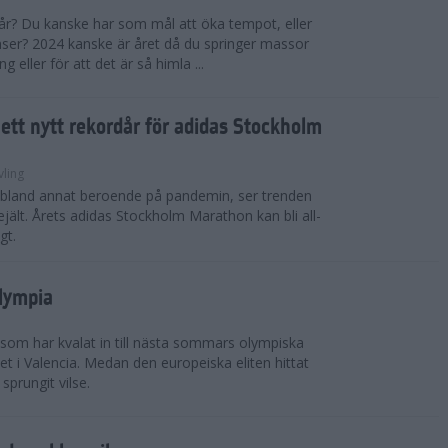
 år? Du kanske har som mål att öka tempot, eller
tanser? 2024 kanske är året då du springer massor
eller för att det är så himla ...
i ett nytt rekordår för adidas Stockholm
vling
, bland annat beroende på pandemin, ser trenden
rejält. Årets adidas Stockholm Marathon kan bli all-
gt.
Olympia
 som har kvalat in till nästa sommars olympiska
t i Valencia. Medan den europeiska eliten hittat
sprungit vilse.