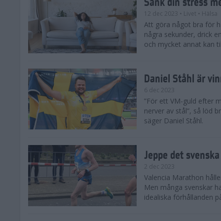
Sänk din stress m
12 dec 2023
• Livet
• Hälsa
Att göra något bra för 
några sekunder, drick e
och mycket annat kan till
Daniel Ståhl är vi
6 dec 2023
”För ett VM-guld efter 
nerver av stål”, så löd b
säger Daniel Ståhl.
Jeppe det svenska 
2 dec 2023
Valencia Marathon håller
Men många svenskar har 
idealiska förhållanden 