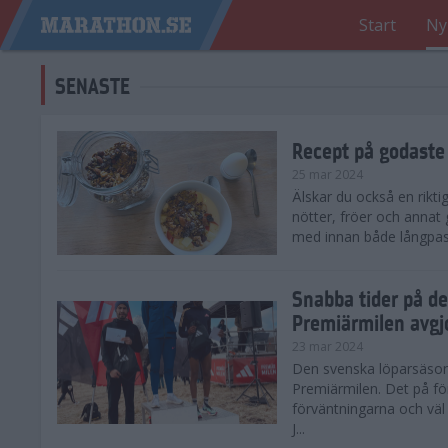
Start
Ny
SENASTE
Recept på godaste
25 mar 2024
Älskar du också en rikti
nötter, fröer och annat
med innan både långpass o
Snabba tider på d
Premiärmilen avgj
23 mar 2024
Den svenska löparsäsong
Premiärmilen. Det på för
förväntningarna och väl
J...