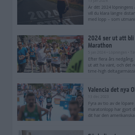
15 jan 2024
Är ditt 2024 löpningens
vill du klara längre dis
med lopp – som utmaning 
2024 ser ut att bl
Marathon
5 jan 2024
• Löpningen
• Tä
Efter flera års nedgång
ut att ha vänt, och det 
time-high deltagarmässi
Valencia det nya 
13 dec 2023
Fyra av tio av de löpare
maratonlopp har gjort de
dit har den amerikanska 