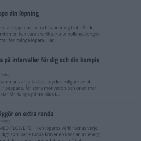
ppa din löpning
ser, är täppt i näsan och känner dig trött. Är du
 Symtomen kan vara snarlika. Nu är pollensäsongen
ntar för många löpare. Här ...
s på intervaller för dig och din kompis
räning
illsammans är ju faktiskt mycket roligare än att
lir peppade, får extra motivation och orkar mer
är får du tips på tre olika k...
iggör en extra runda
räning
D FLOWLIFE | I en löpares värld räknas varje
idigt som varje runda kräver en känslan av energi
ed dessa prestationer följer också bel...