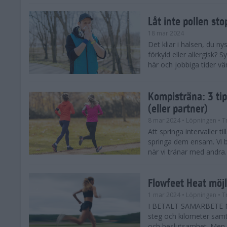
Låt inte pollen sto
18 mar 2024
Det kliar i halsen, du ny
förkyld eller allergisk?
här och jobbiga tider vä
Kompisträna: 3 tip
(eller partner)
8 mar 2024
• Löpningen
• T
Att springa intervaller t
springa dem ensam. Vi b
när vi tränar med andra. H
Flowfeet Heat möjl
1 mar 2024
• Löpningen
• T
I BETALT SAMARBETE ME
steg och kilometer samt
och beslutsamhet. Men m