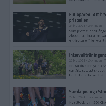
Elitlöparen: Att b
prispallen
27 feb 2024
• Löpningen
• T
Som professionell lån
Abootorabi hittat ett s
elitidrottare. ”Hur exak
Intervallträningens
26 feb 2024
• Löpningen
• T
Brukar du springa interva
utmärkt sätt att snabbt
kan hålla en högre fart u
Samla poäng i Sto
22 feb 2024
• Löpningen
• T
Nya Stockholm 360 Chal