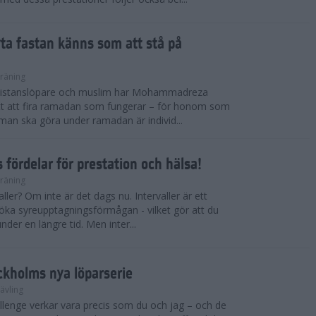
ryta fastan känns som att stå på
räning
gdistanslöpare och muslim har Mohammadreza
ätt att fira ramadan som fungerar – för honom som
t man ska göra under ramadan är individ...
 fördelar för prestation och hälsa!
räning
ller? Om inte är det dags nu. Intervaller är ett
 öka syreupptagningsförmågan - vilket gör att du
nder en längre tid. Men inter...
ckholms nya löparserie
ävling
lenge verkar vara precis som du och jag – och de