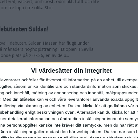
etterat, vackert, ambitiöst, ödmjukt, tufft och lite
m tre lopp i tre olika Stoc...
debutanten Suldan!
val i debuten. Suldan Hassan har flugit under
 månaders höghöjdsträning i Etiopien. I Sevilla
nionde plats på 2:07:36, en av de b...
Vi värdesätter din integritet
ör Carro!
levenrorer och/eller får åtkomst till information på en enhet, till exempe
ifter, såsom unika identifierare och standardinformation som skickas 
villa Marathon utvecklades till den mest
g och innehåll, mätning av annonsering och innehåll, målgruppsunde
vensk maratons historia. Suldan Hassan
.
Med din tillåtelse kan vi och våra leverantörer använda exakta uppgif
rekord, 2:07:36. Även Carolina Wikström klarade
entifiering via skanning av enheten. Du kan klicka för att godkänna vår
sbehandling enligt beskrivningen ovan. Alternativt kan du klicka för att
ll mer detaljerad information och ändra dina inställningar innan du samty
esta utmanande intervaller på skidor
ina personuppgifter kanske inte kräver ditt samtycke, men du har rätt 
Dina inställningar gäller endast den här webbplatsen. Du kan när som h