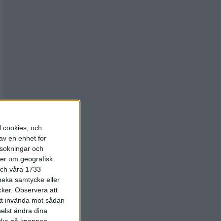
l cookies, och
av en enhet for
rsokningar och
ter om geografisk
 och våra 1733
 neka samtycke eller
cker.
Observera att
att invända mot sådan
elst ändra dina