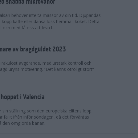
ed snabba mikrovanor
hälsan behöver inte ta massor av din tid. Djupandas
n kopp kaffe eller dansa loss hemma i köket. Detta
 och med få oss att leva l...
nnare av bragdguldet 2023
mirakulöst avgörande, med urstark kontroll och
ragdjuryns motivering. ”Det känns otroligt stort”
hoppet i Valencia
 sin ställning som den europeiska elitens lopp.
fallit ifrån inför söndagen, då det förväntas
på den omgjorda banan.