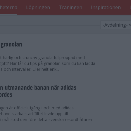
heterna
Löpningen
Träningen
Inspirationen
 granolan
gt härlig och crunchy granola fullproppad med
 gott? Här får du tips på granolan som du kan ladda
ch intervaller. Eller helt enk...
en utmanande banan när adidas
ordes
en är officiellt igång i och med adidas
hand starka startfältet levde upp till
 i mål stod den före detta svenska rekordhållaren