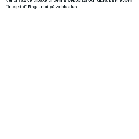
genom att gå tillbaka till denna webbplats och klicka på knappen
"Integritet" längst ned på webbsidan.
Intervallträningens fördelar för
prestation och hälsa!
26 feb 2024
• Löpningen
• Träning
Samla poäng i Stockholms nya
löparserie
22 feb 2024
• Löpningen
• Tävling
Svensk rekord av debutanten
Suldan!
18 feb 2024
OS-kval och pers för Carro!
18 feb 2024