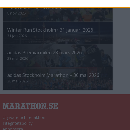
Höstrusket • 8 november
8 nov 2025
Winter Run Stockholm • 31 januari 2026
31 jan 2026
adidas Premiärmilen 28 mars 2026
28 mar 2026
adidas Stockholm Marathon – 30 maj 2026
30 maj 2026
Utgivare och redaktion
Integritetspolicy
Annonsera