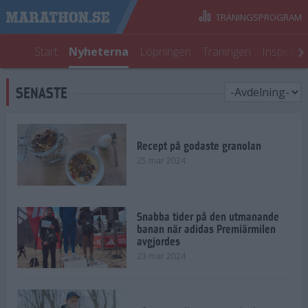
TRÄNINGSPROGRAM
Start
Nyheterna
Löpningen
Träningen
Inspirati
SENASTE
Recept på godaste granolan
25 mar 2024
Snabba tider på den utmanande
banan när adidas Premiärmilen
avgjordes
23 mar 2024