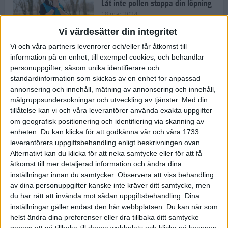
Låt inte pollen stoppa din löpning
18 mar 2024
Vi värdesätter din integritet
Vi och våra partners levenrorer och/eller får åtkomst till
Kompisträna: 3 tips på intervaller
information på en enhet, till exempel cookies, och behandlar
för dig och din kompis (eller
personuppgifter, såsom unika identifierare och
partner)
standardinformation som skickas av en enhet for anpassad
8 mar 2024
• Löpningen
• Träning
annonsering och innehåll, mätning av annonsering och innehåll,
målgruppsundersokningar och utveckling av tjänster.
Med din
tillåtelse kan vi och våra leverantörer använda exakta uppgifter
Flowfeet Heat möjliggör en extra
om geografisk positionering och identifiering via skanning av
runda
enheten. Du kan klicka för att godkänna vår och våra 1733
1 mar 2024
• Löpningen
• Träning
leverantörers uppgiftsbehandling enligt beskrivningen ovan.
Alternativt kan du klicka för att neka samtycke eller för att få
åtkomst till mer detaljerad information och ändra dina
inställningar innan du samtycker.
Observera att viss behandling
Elitlöparen: Att bryta fastan känns
av dina personuppgifter kanske inte kräver ditt samtycke, men
som att stå på prispallen
du har rätt att invända mot sådan uppgiftsbehandling. Dina
27 feb 2024
• Löpningen
• Träning
inställningar gäller endast den här webbplatsen. Du kan när som
helst ändra dina preferenser eller dra tillbaka ditt samtycke