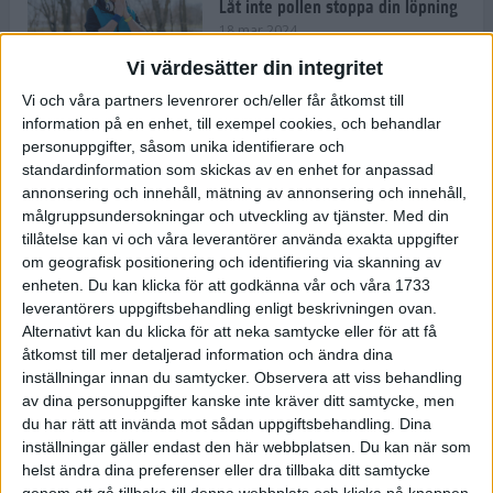
Låt inte pollen stoppa din löpning
18 mar 2024
Vi värdesätter din integritet
Vi och våra partners levenrorer och/eller får åtkomst till
Kompisträna: 3 tips på intervaller
information på en enhet, till exempel cookies, och behandlar
för dig och din kompis (eller
personuppgifter, såsom unika identifierare och
partner)
standardinformation som skickas av en enhet for anpassad
8 mar 2024
• Löpningen
• Träning
annonsering och innehåll, mätning av annonsering och innehåll,
målgruppsundersokningar och utveckling av tjänster.
Med din
tillåtelse kan vi och våra leverantörer använda exakta uppgifter
Flowfeet Heat möjliggör en extra
om geografisk positionering och identifiering via skanning av
runda
enheten. Du kan klicka för att godkänna vår och våra 1733
1 mar 2024
• Löpningen
• Träning
leverantörers uppgiftsbehandling enligt beskrivningen ovan.
Alternativt kan du klicka för att neka samtycke eller för att få
åtkomst till mer detaljerad information och ändra dina
inställningar innan du samtycker.
Observera att viss behandling
Elitlöparen: Att bryta fastan känns
av dina personuppgifter kanske inte kräver ditt samtycke, men
som att stå på prispallen
du har rätt att invända mot sådan uppgiftsbehandling. Dina
27 feb 2024
• Löpningen
• Träning
inställningar gäller endast den här webbplatsen. Du kan när som
helst ändra dina preferenser eller dra tillbaka ditt samtycke