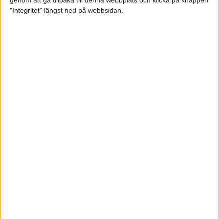
genom att gå tillbaka till denna webbplats och klicka på knappen
"Integritet" längst ned på webbsidan.
Intervallträningens fördelar för
prestation och hälsa!
26 feb 2024
• Löpningen
• Träning
Samla poäng i Stockholms nya
löparserie
22 feb 2024
• Löpningen
• Tävling
Svensk rekord av debutanten
Suldan!
18 feb 2024
OS-kval och pers för Carro!
18 feb 2024