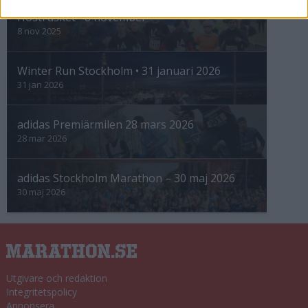
Höstrusket • 8 november
8 nov 2025
Winter Run Stockholm • 31 januari 2026
31 jan 2026
adidas Premiärmilen 28 mars 2026
28 mar 2026
adidas Stockholm Marathon – 30 maj 2026
30 maj 2026
Utgivare och redaktion
Integritetspolicy
Annonsera