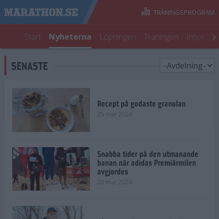
TRÄNINGSPROGRAM
Start
Nyheterna
Löpningen
Träningen
Inspirati
SENASTE
Recept på godaste granolan
25 mar 2024
Snabba tider på den utmanande
banan när adidas Premiärmilen
avgjordes
23 mar 2024