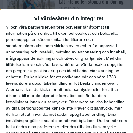
Låt inte pollen stoppa din löpning
18 mar 2024
Vi värdesätter din integritet
Vi och våra partners levenrorer och/eller får åtkomst till
Kompisträna: 3 tips på intervaller
information på en enhet, till exempel cookies, och behandlar
för dig och din kompis (eller
personuppgifter, såsom unika identifierare och
partner)
standardinformation som skickas av en enhet for anpassad
8 mar 2024
• Löpningen
• Träning
annonsering och innehåll, mätning av annonsering och innehåll,
målgruppsundersokningar och utveckling av tjänster.
Med din
tillåtelse kan vi och våra leverantörer använda exakta uppgifter
Flowfeet Heat möjliggör en extra
om geografisk positionering och identifiering via skanning av
runda
enheten. Du kan klicka för att godkänna vår och våra 1733
1 mar 2024
• Löpningen
• Träning
leverantörers uppgiftsbehandling enligt beskrivningen ovan.
Alternativt kan du klicka för att neka samtycke eller för att få
åtkomst till mer detaljerad information och ändra dina
inställningar innan du samtycker.
Observera att viss behandling
Elitlöparen: Att bryta fastan känns
av dina personuppgifter kanske inte kräver ditt samtycke, men
som att stå på prispallen
du har rätt att invända mot sådan uppgiftsbehandling. Dina
27 feb 2024
• Löpningen
• Träning
inställningar gäller endast den här webbplatsen. Du kan när som
helst ändra dina preferenser eller dra tillbaka ditt samtycke