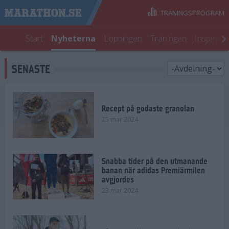
TRÄNINGSPROGRAM
Start
Nyheterna
Löpningen
Träningen
Inspirati
SENASTE
Recept på godaste granolan
25 mar 2024
Snabba tider på den utmanande
banan när adidas Premiärmilen
avgjordes
23 mar 2024