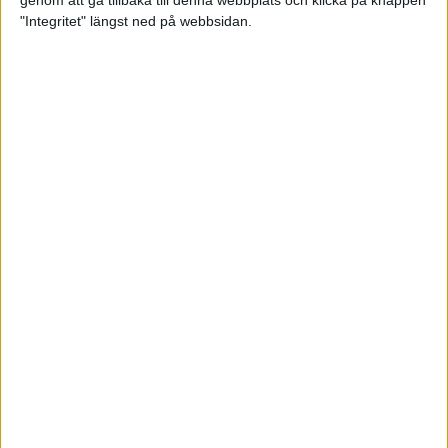
genom att gå tillbaka till denna webbplats och klicka på knappen
"Integritet" längst ned på webbsidan.
Intervallträningens fördelar för
prestation och hälsa!
26 feb 2024
• Löpningen
• Träning
Samla poäng i Stockholms nya
löparserie
22 feb 2024
• Löpningen
• Tävling
Svensk rekord av debutanten
Suldan!
18 feb 2024
OS-kval och pers för Carro!
18 feb 2024