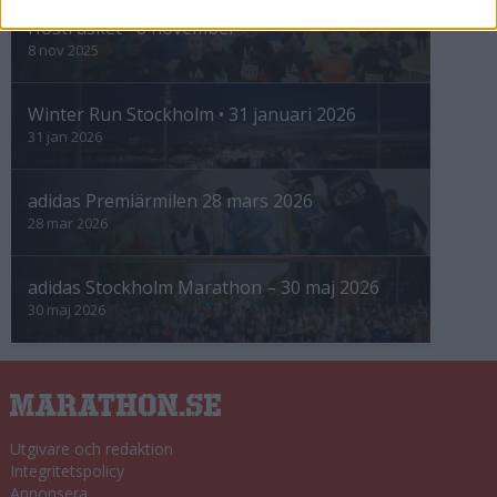
Höstrusket • 8 november
8 nov 2025
Winter Run Stockholm • 31 januari 2026
31 jan 2026
adidas Premiärmilen 28 mars 2026
28 mar 2026
adidas Stockholm Marathon – 30 maj 2026
30 maj 2026
Utgivare och redaktion
Integritetspolicy
Annonsera