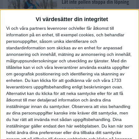
Låt inte pollen stoppa din löpning
18 mar 2024
Vi värdesätter din integritet
Vi och våra partners levenrorer och/eller får åtkomst till
Kompisträna: 3 tips på intervaller
information på en enhet, till exempel cookies, och behandlar
för dig och din kompis (eller
personuppgifter, såsom unika identifierare och
partner)
standardinformation som skickas av en enhet for anpassad
8 mar 2024
• Löpningen
• Träning
annonsering och innehåll, mätning av annonsering och innehåll,
målgruppsundersokningar och utveckling av tjänster.
Med din
tillåtelse kan vi och våra leverantörer använda exakta uppgifter
Flowfeet Heat möjliggör en extra
om geografisk positionering och identifiering via skanning av
runda
enheten. Du kan klicka för att godkänna vår och våra 1733
1 mar 2024
• Löpningen
• Träning
leverantörers uppgiftsbehandling enligt beskrivningen ovan.
Alternativt kan du klicka för att neka samtycke eller för att få
åtkomst till mer detaljerad information och ändra dina
inställningar innan du samtycker.
Observera att viss behandling
Elitlöparen: Att bryta fastan känns
av dina personuppgifter kanske inte kräver ditt samtycke, men
som att stå på prispallen
du har rätt att invända mot sådan uppgiftsbehandling. Dina
27 feb 2024
• Löpningen
• Träning
inställningar gäller endast den här webbplatsen. Du kan när som
helst ändra dina preferenser eller dra tillbaka ditt samtycke