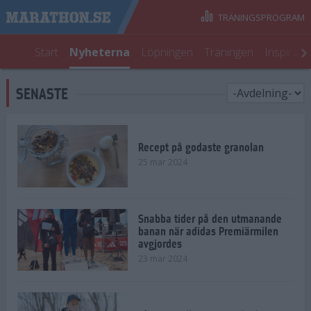
TRÄNINGSPROGRAM
Start
Nyheterna
Löpningen
Träningen
Inspirati
SENASTE
Recept på godaste granolan
25 mar 2024
Snabba tider på den utmanande
banan när adidas Premiärmilen
avgjordes
23 mar 2024