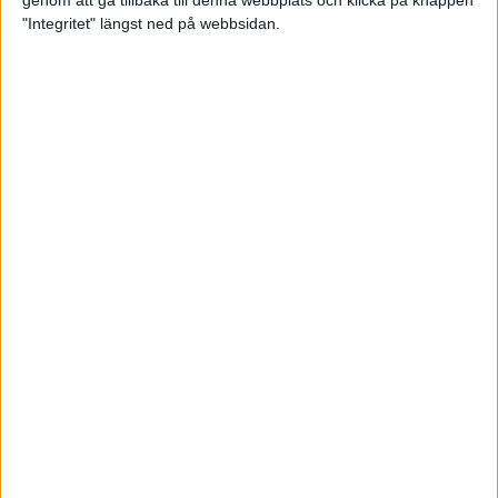
genom att gå tillbaka till denna webbplats och klicka på knappen
"Integritet" längst ned på webbsidan.
Intervallträningens fördelar för
prestation och hälsa!
26 feb 2024
• Löpningen
• Träning
Samla poäng i Stockholms nya
löparserie
22 feb 2024
• Löpningen
• Tävling
Svensk rekord av debutanten
Suldan!
18 feb 2024
OS-kval och pers för Carro!
18 feb 2024