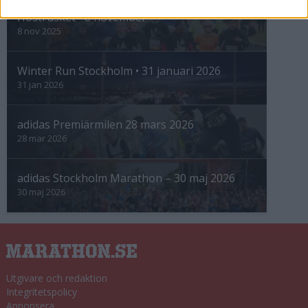
Höstrusket • 8 november
8 nov 2025
Winter Run Stockholm • 31 januari 2026
31 jan 2026
adidas Premiärmilen 28 mars 2026
28 mar 2026
adidas Stockholm Marathon – 30 maj 2026
30 maj 2026
Utgivare och redaktion
Integritetspolicy
Annonsera