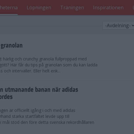
heterna
Löpningen
Träningen
Inspirationen
 granolan
gt härlig och crunchy granola fullproppad med
 gott? Här får du tips på granolan som du kan ladda
ch intervaller. Eller helt enk...
en utmanande banan när adidas
ordes
en är officiellt igång i och med adidas
hand starka startfältet levde upp till
 i mål stod den före detta svenska rekordhållaren