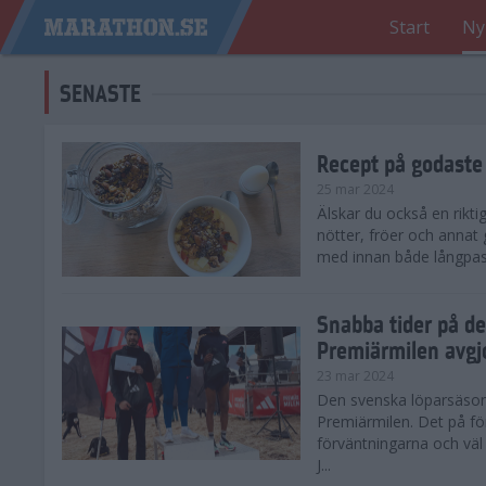
Start
Ny
SENASTE
Recept på godaste
25 mar 2024
Älskar du också en rikti
nötter, fröer och annat
med innan både långpass o
Snabba tider på d
Premiärmilen avgj
23 mar 2024
Den svenska löparsäsong
Premiärmilen. Det på för
förväntningarna och väl
J...