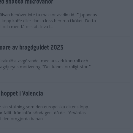
ed snabba mikrovanor
hälsan behöver inte ta massor av din tid. Djupandas
n kopp kaffe eller dansa loss hemma i köket. Detta
 och med få oss att leva l...
nnare av bragdguldet 2023
mirakulöst avgörande, med urstark kontroll och
ragdjuryns motivering. ”Det känns otroligt stort”
hoppet i Valencia
 sin ställning som den europeiska elitens lopp.
fallit ifrån inför söndagen, då det förväntas
på den omgjorda banan.