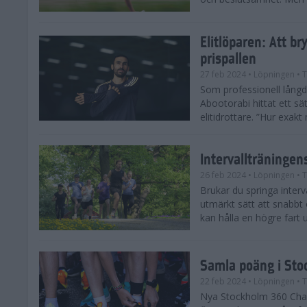
Elitlöparen: Att b
prispallen
27 feb 2024
• Löpningen
• T
Som professionell lån
Abootorabi hittat ett s
elitidrottare. ”Hur exak
Intervallträningens
26 feb 2024
• Löpningen
• T
Brukar du springa interva
utmärkt sätt att snabbt
kan hålla en högre fart u
Samla poäng i Sto
22 feb 2024
• Löpningen
• T
Nya Stockholm 360 Chal