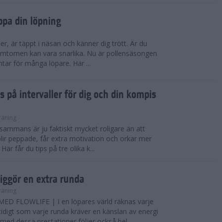
ppa din löpning
ser, är täppt i näsan och känner dig trött. Är du
 Symtomen kan vara snarlika. Nu är pollensäsongen
ntar för många löpare. Här ...
s på intervaller för dig och din kompis
räning
illsammans är ju faktiskt mycket roligare än att
lir peppade, får extra motivation och orkar mer
är får du tips på tre olika k...
iggör en extra runda
räning
D FLOWLIFE | I en löpares värld räknas varje
idigt som varje runda kräver en känslan av energi
ed dessa prestationer följer också bel...