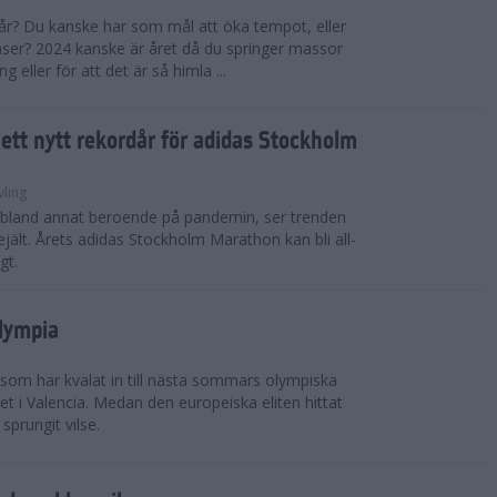
 år? Du kanske har som mål att öka tempot, eller
tanser? 2024 kanske är året då du springer massor
eller för att det är så himla ...
i ett nytt rekordår för adidas Stockholm
vling
, bland annat beroende på pandemin, ser trenden
rejält. Årets adidas Stockholm Marathon kan bli all-
gt.
Olympia
 som har kvalat in till nästa sommars olympiska
t i Valencia. Medan den europeiska eliten hittat
sprungit vilse.