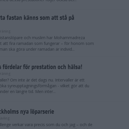
ryta fastan känns som att stå på
räning
gdistanslöpare och muslim har Mohammadreza
ätt att fira ramadan som fungerar – för honom som
t man ska göra under ramadan är individ...
 fördelar för prestation och hälsa!
räning
ller? Om inte är det dags nu. Intervaller är ett
 öka syreupptagningsförmågan - vilket gör att du
nder en längre tid. Men inter...
ckholms nya löparserie
ävling
lenge verkar vara precis som du och jag – och de