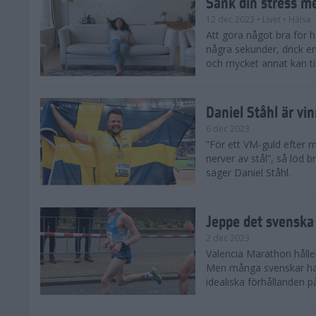
Sänk din stress m
12 dec 2023
• Livet
• Hälsa
Att göra något bra för 
några sekunder, drick e
och mycket annat kan till
Daniel Ståhl är vi
6 dec 2023
”För ett VM-guld efter 
nerver av stål”, så löd b
säger Daniel Ståhl.
Jeppe det svenska 
2 dec 2023
Valencia Marathon håller
Men många svenskar har 
idealiska förhållanden 