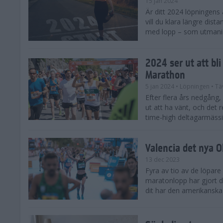
15 jan 2024
Är ditt 2024 löpningens
vill du klara längre dis
med lopp – som utmaning 
2024 ser ut att bl
Marathon
5 jan 2024
• Löpningen
• Tä
Efter flera års nedgång
ut att ha vänt, och det 
time-high deltagarmässi
Valencia det nya 
13 dec 2023
Fyra av tio av de löpare
maratonlopp har gjort de
dit har den amerikanska 