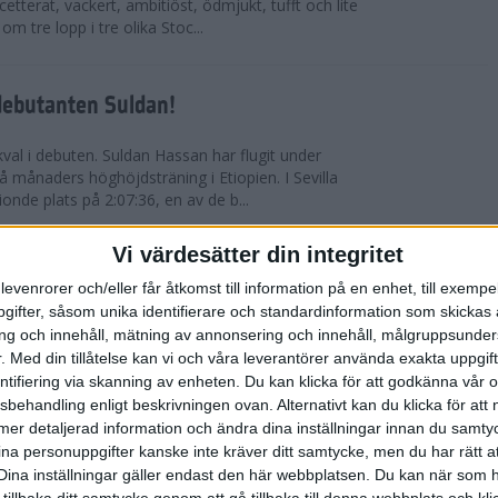
etterat, vackert, ambitiöst, ödmjukt, tufft och lite
m tre lopp i tre olika Stoc...
debutanten Suldan!
val i debuten. Suldan Hassan har flugit under
 månaders höghöjdsträning i Etiopien. I Sevilla
nionde plats på 2:07:36, en av de b...
Vi värdesätter din integritet
ör Carro!
levenrorer och/eller får åtkomst till information på en enhet, till exempe
ifter, såsom unika identifierare och standardinformation som skickas 
villa Marathon utvecklades till den mest
g och innehåll, mätning av annonsering och innehåll, målgruppsunde
vensk maratons historia. Suldan Hassan
.
Med din tillåtelse kan vi och våra leverantörer använda exakta uppgif
rekord, 2:07:36. Även Carolina Wikström klarade
entifiering via skanning av enheten. Du kan klicka för att godkänna vår
sbehandling enligt beskrivningen ovan. Alternativt kan du klicka för att
ll mer detaljerad information och ändra dina inställningar innan du samty
esta utmanande intervaller på skidor
ina personuppgifter kanske inte kräver ditt samtycke, men du har rätt 
Dina inställningar gäller endast den här webbplatsen. Du kan när som h