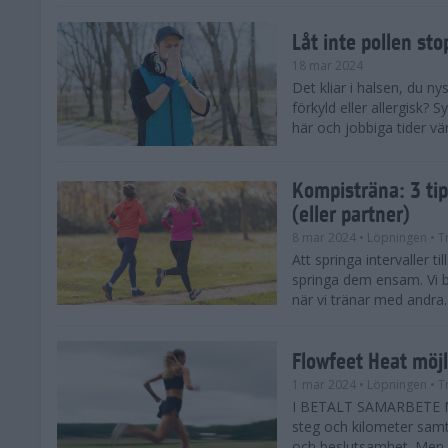
Låt inte pollen sto
18 mar 2024
Det kliar i halsen, du ny
förkyld eller allergisk?
här och jobbiga tider vä
Kompisträna: 3 tip
(eller partner)
8 mar 2024
• Löpningen
• T
Att springa intervaller t
springa dem ensam. Vi b
när vi tränar med andra. H
Flowfeet Heat möjl
1 mar 2024
• Löpningen
• T
I BETALT SAMARBETE ME
steg och kilometer samt
och beslutsamhet. Men m