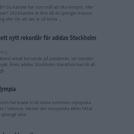
 år? Du kanske har som mål att öka tempot, eller
tanser? 2024 kanske är året då du springer massor
eller för att det är så himla ...
i ett nytt rekordår för adidas Stockholm
vling
, bland annat beroende på pandemin, ser trenden
rejält. Årets adidas Stockholm Marathon kan bli all-
gt.
Olympia
 som har kvalat in till nästa sommars olympiska
t i Valencia. Medan den europeiska eliten hittat
sprungit vilse.