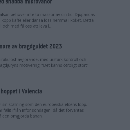
ed snabba mikrovanor
hälsan behöver inte ta massor av din tid. Djupandas
n kopp kaffe eller dansa loss hemma i köket. Detta
 och med få oss att leva l...
nnare av bragdguldet 2023
mirakulöst avgörande, med urstark kontroll och
ragdjuryns motivering. ”Det känns otroligt stort”
hoppet i Valencia
 sin ställning som den europeiska elitens lopp.
fallit ifrån inför söndagen, då det förväntas
på den omgjorda banan.