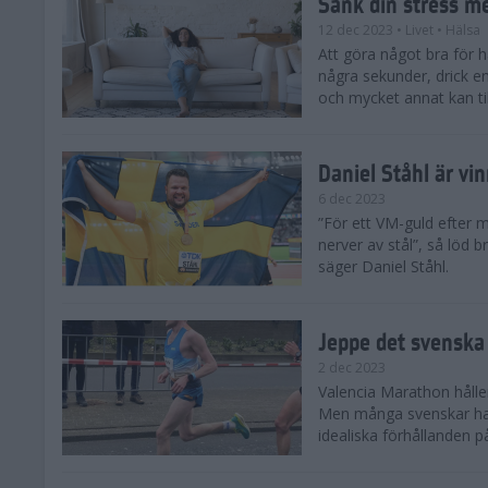
Sänk din stress m
12 dec 2023
• Livet
• Hälsa
Att göra något bra för 
några sekunder, drick e
och mycket annat kan till
Daniel Ståhl är vi
6 dec 2023
”För ett VM-guld efter 
nerver av stål”, så löd b
säger Daniel Ståhl.
Jeppe det svenska 
2 dec 2023
Valencia Marathon håller
Men många svenskar har 
idealiska förhållanden 