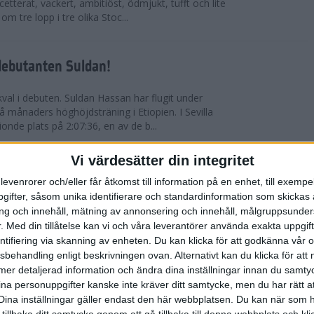
etterat, vackert, ambitiöst, ödmjukt, tufft och lite
m tre lopp i tre olika Stoc...
debutanten Suldan!
val i debuten. Suldan Hassan har flugit under
 månaders höghöjdsträning i Etiopien. I Sevilla
nionde plats på 2:07:36, en av de b...
Vi värdesätter din integritet
ör Carro!
levenrorer och/eller får åtkomst till information på en enhet, till exempe
ifter, såsom unika identifierare och standardinformation som skickas 
villa Marathon utvecklades till den mest
g och innehåll, mätning av annonsering och innehåll, målgruppsunde
vensk maratons historia. Suldan Hassan
.
Med din tillåtelse kan vi och våra leverantörer använda exakta uppgif
rekord, 2:07:36. Även Carolina Wikström klarade
entifiering via skanning av enheten. Du kan klicka för att godkänna vår
sbehandling enligt beskrivningen ovan. Alternativt kan du klicka för att
ll mer detaljerad information och ändra dina inställningar innan du samty
esta utmanande intervaller på skidor
ina personuppgifter kanske inte kräver ditt samtycke, men du har rätt 
Dina inställningar gäller endast den här webbplatsen. Du kan när som h