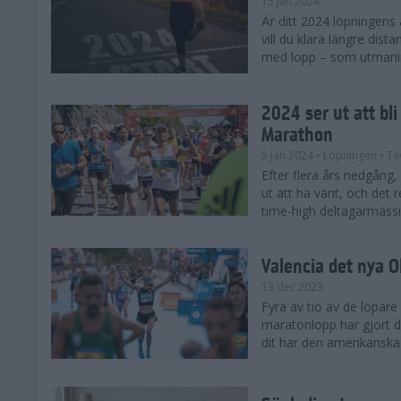
15 jan 2024
Är ditt 2024 löpningens
vill du klara längre dis
med lopp – som utmaning 
2024 ser ut att bl
Marathon
5 jan 2024
• Löpningen
• Tä
Efter flera års nedgång
ut att ha vänt, och det 
time-high deltagarmässi
Valencia det nya 
13 dec 2023
Fyra av tio av de löpare
maratonlopp har gjort de
dit har den amerikanska 