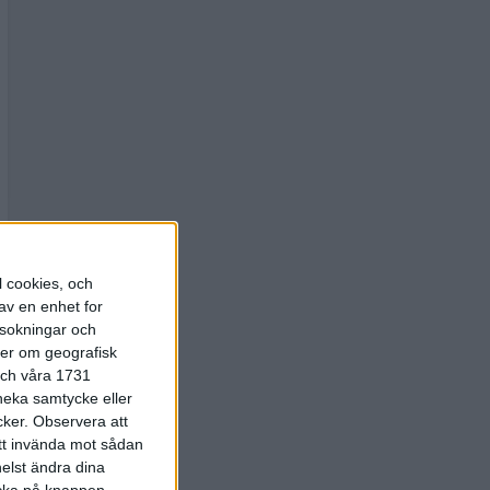
l cookies, och
av en enhet for
rsokningar och
ter om geografisk
 och våra 1731
 neka samtycke eller
cker.
Observera att
att invända mot sådan
elst ändra dina