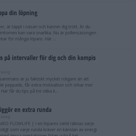
ppa din löpning
ser, är täppt i näsan och känner dig trött. Är du
 Symtomen kan vara snarlika. Nu är pollensäsongen
ntar för många löpare. Här ...
s på intervaller för dig och din kompis
räning
illsammans är ju faktiskt mycket roligare än att
lir peppade, får extra motivation och orkar mer
är får du tips på tre olika k...
iggör en extra runda
räning
D FLOWLIFE | I en löpares värld räknas varje
idigt som varje runda kräver en känslan av energi
ed dessa prestationer följer också bel...