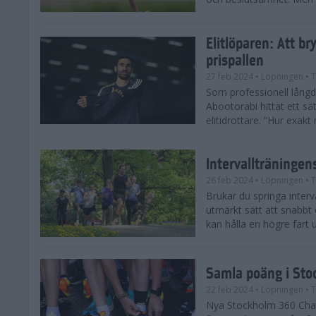
Elitlöparen: Att b
prispallen
27 feb 2024
• Löpningen
• T
Som professionell lån
Abootorabi hittat ett s
elitidrottare. ”Hur exak
Intervallträningens
26 feb 2024
• Löpningen
• T
Brukar du springa interva
utmärkt sätt att snabbt
kan hålla en högre fart u
Samla poäng i Sto
22 feb 2024
• Löpningen
• T
Nya Stockholm 360 Chal