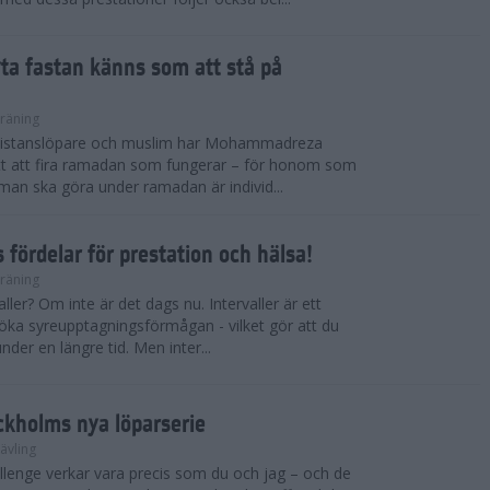
ryta fastan känns som att stå på
räning
gdistanslöpare och muslim har Mohammadreza
ätt att fira ramadan som fungerar – för honom som
t man ska göra under ramadan är individ...
 fördelar för prestation och hälsa!
räning
ller? Om inte är det dags nu. Intervaller är ett
 öka syreupptagningsförmågan - vilket gör att du
nder en längre tid. Men inter...
ckholms nya löparserie
ävling
lenge verkar vara precis som du och jag – och de