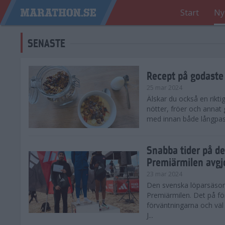
Start
Ny
SENASTE
Recept på godaste
25 mar 2024
Älskar du också en rikti
nötter, fröer och annat
med innan både långpass o
Snabba tider på d
Premiärmilen avgj
23 mar 2024
Den svenska löparsäsong
Premiärmilen. Det på för
förväntningarna och väl
J...