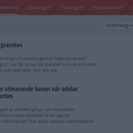
heterna
Löpningen
Träningen
Inspirationen
 granolan
gt härlig och crunchy granola fullproppad med
 gott? Här får du tips på granolan som du kan ladda
ch intervaller. Eller helt enk...
en utmanande banan när adidas
ordes
en är officiellt igång i och med adidas
hand starka startfältet levde upp till
 i mål stod den före detta svenska rekordhållaren