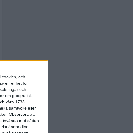
l cookies, och
av en enhet for
rsokningar och
ter om geografisk
 och våra 1733
 neka samtycke eller
cker.
Observera att
att invända mot sådan
elst ändra dina