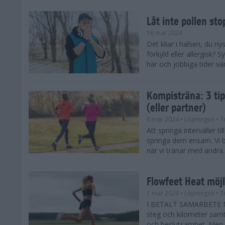
Låt inte pollen sto
18 mar 2024
Det kliar i halsen, du ny
förkyld eller allergisk?
här och jobbiga tider vä
Kompisträna: 3 tip
(eller partner)
8 mar 2024
• Löpningen
• T
Att springa intervaller t
springa dem ensam. Vi b
när vi tränar med andra. H
Flowfeet Heat möjl
1 mar 2024
• Löpningen
• T
I BETALT SAMARBETE ME
steg och kilometer samt
och beslutsamhet. Men m