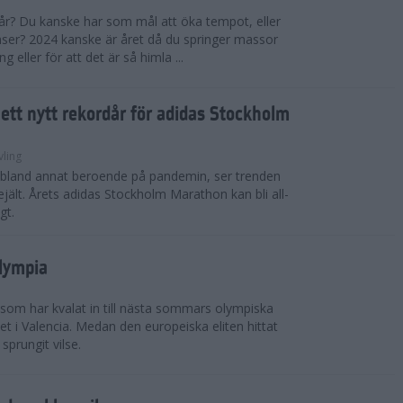
 år? Du kanske har som mål att öka tempot, eller
tanser? 2024 kanske är året då du springer massor
eller för att det är så himla ...
i ett nytt rekordår för adidas Stockholm
vling
, bland annat beroende på pandemin, ser trenden
rejält. Årets adidas Stockholm Marathon kan bli all-
gt.
Olympia
 som har kvalat in till nästa sommars olympiska
t i Valencia. Medan den europeiska eliten hittat
sprungit vilse.