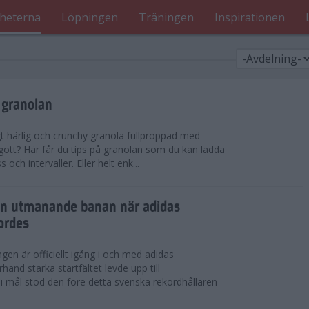
heterna
Löpningen
Träningen
Inspirationen
 granolan
gt härlig och crunchy granola fullproppad med
 gott? Här får du tips på granolan som du kan ladda
ch intervaller. Eller helt enk...
en utmanande banan när adidas
ordes
en är officiellt igång i och med adidas
hand starka startfältet levde upp till
 i mål stod den före detta svenska rekordhållaren