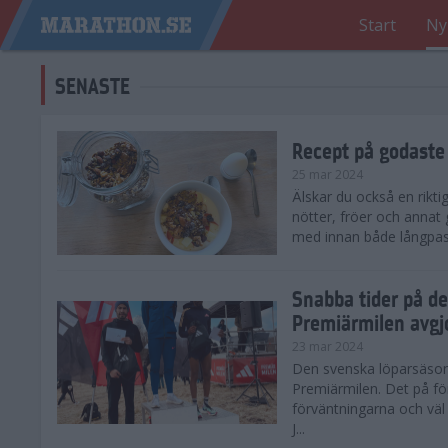
Start
Ny
SENASTE
Recept på godaste
25 mar 2024
Älskar du också en rikti
nötter, fröer och annat
med innan både långpass o
Snabba tider på d
Premiärmilen avgj
23 mar 2024
Den svenska löparsäsong
Premiärmilen. Det på för
förväntningarna och väl
J...