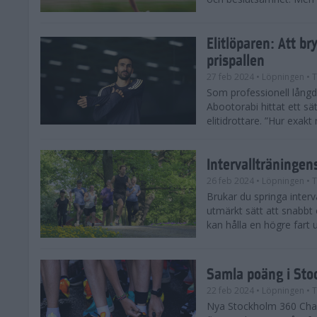
Elitlöparen: Att b
prispallen
27 feb 2024
• Löpningen
• T
Som professionell lån
Abootorabi hittat ett s
elitidrottare. ”Hur exak
Intervallträningens
26 feb 2024
• Löpningen
• T
Brukar du springa interva
utmärkt sätt att snabbt
kan hålla en högre fart u
Samla poäng i Sto
22 feb 2024
• Löpningen
• T
Nya Stockholm 360 Chal