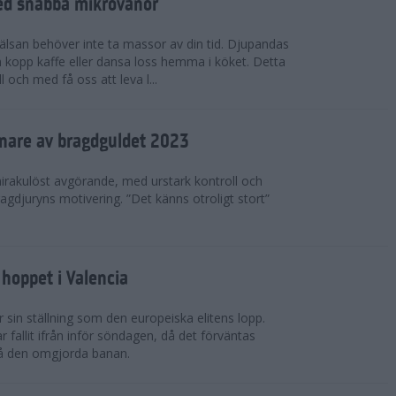
ed snabba mikrovanor
hälsan behöver inte ta massor av din tid. Djupandas
n kopp kaffe eller dansa loss hemma i köket. Detta
 och med få oss att leva l...
nnare av bragdguldet 2023
mirakulöst avgörande, med urstark kontroll och
ragdjuryns motivering. ”Det känns otroligt stort”
hoppet i Valencia
 sin ställning som den europeiska elitens lopp.
fallit ifrån inför söndagen, då det förväntas
på den omgjorda banan.