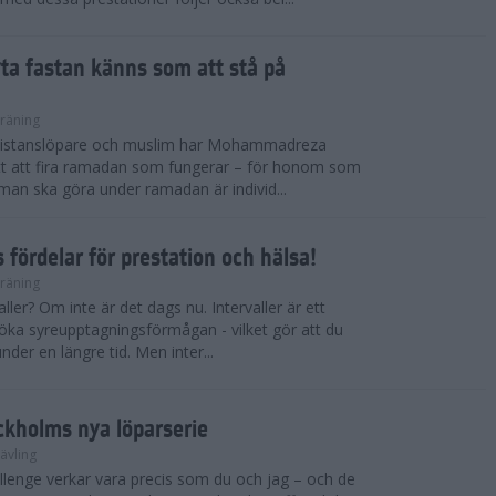
ryta fastan känns som att stå på
räning
gdistanslöpare och muslim har Mohammadreza
ätt att fira ramadan som fungerar – för honom som
t man ska göra under ramadan är individ...
 fördelar för prestation och hälsa!
räning
ller? Om inte är det dags nu. Intervaller är ett
 öka syreupptagningsförmågan - vilket gör att du
nder en längre tid. Men inter...
ckholms nya löparserie
ävling
lenge verkar vara precis som du och jag – och de