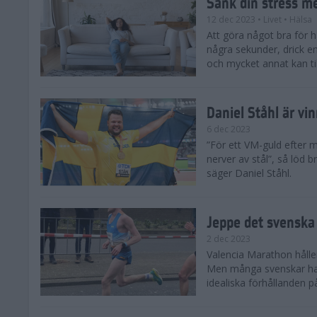
Sänk din stress m
12 dec 2023
• Livet
• Hälsa
Att göra något bra för 
några sekunder, drick e
och mycket annat kan till
Daniel Ståhl är vi
6 dec 2023
”För ett VM-guld efter 
nerver av stål”, så löd b
säger Daniel Ståhl.
Jeppe det svenska 
2 dec 2023
Valencia Marathon håller
Men många svenskar har 
idealiska förhållanden 