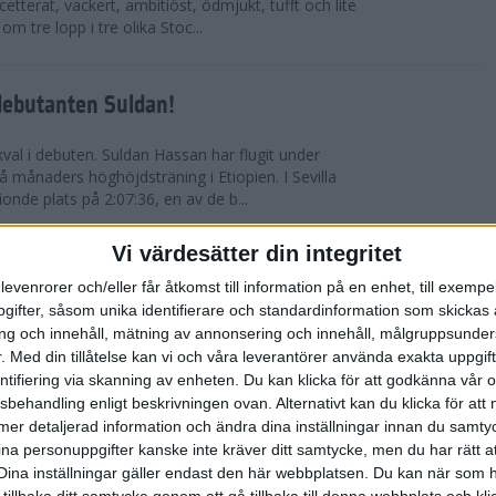
etterat, vackert, ambitiöst, ödmjukt, tufft och lite
m tre lopp i tre olika Stoc...
debutanten Suldan!
val i debuten. Suldan Hassan har flugit under
 månaders höghöjdsträning i Etiopien. I Sevilla
nionde plats på 2:07:36, en av de b...
Vi värdesätter din integritet
ör Carro!
levenrorer och/eller får åtkomst till information på en enhet, till exempe
ifter, såsom unika identifierare och standardinformation som skickas 
villa Marathon utvecklades till den mest
g och innehåll, mätning av annonsering och innehåll, målgruppsunde
vensk maratons historia. Suldan Hassan
.
Med din tillåtelse kan vi och våra leverantörer använda exakta uppgif
rekord, 2:07:36. Även Carolina Wikström klarade
entifiering via skanning av enheten. Du kan klicka för att godkänna vår
sbehandling enligt beskrivningen ovan. Alternativt kan du klicka för att
ll mer detaljerad information och ändra dina inställningar innan du samty
esta utmanande intervaller på skidor
ina personuppgifter kanske inte kräver ditt samtycke, men du har rätt 
Dina inställningar gäller endast den här webbplatsen. Du kan när som h