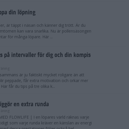
ppa din löpning
ser, är täppt i näsan och känner dig trött. Är du
 Symtomen kan vara snarlika. Nu är pollensäsongen
ntar för många löpare. Här ...
s på intervaller för dig och din kompis
räning
illsammans är ju faktiskt mycket roligare än att
lir peppade, får extra motivation och orkar mer
är får du tips på tre olika k...
iggör en extra runda
räning
D FLOWLIFE | I en löpares värld räknas varje
idigt som varje runda kräver en känslan av energi
ed dessa prestationer följer också bel...