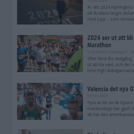
15 jan 2024
Är ditt 2024 löpningens
vill du klara längre dis
med lopp – som utmaning 
2024 ser ut att bl
Marathon
5 jan 2024
• Löpningen
• Tä
Efter flera års nedgång
ut att ha vänt, och det 
time-high deltagarmässi
Valencia det nya 
13 dec 2023
Fyra av tio av de löpare
maratonlopp har gjort de
dit har den amerikanska 