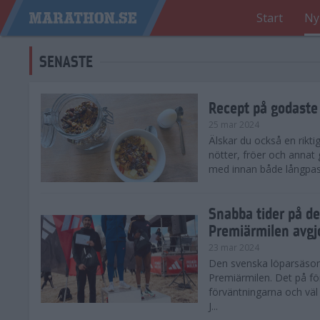
Start
Ny
SENASTE
Recept på godaste
25 mar 2024
Älskar du också en rikti
nötter, fröer och annat
med innan både långpass o
Snabba tider på d
Premiärmilen avgj
23 mar 2024
Den svenska löparsäsong
Premiärmilen. Det på för
förväntningarna och väl
J...