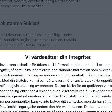
etterat, vackert, ambitiöst, ödmjukt, tufft och lite
m tre lopp i tre olika Stoc...
debutanten Suldan!
val i debuten. Suldan Hassan har flugit under
 månaders höghöjdsträning i Etiopien. I Sevilla
nionde plats på 2:07:36, en av de b...
Vi värdesätter din integritet
ör Carro!
levenrorer och/eller får åtkomst till information på en enhet, till exempe
ifter, såsom unika identifierare och standardinformation som skickas 
villa Marathon utvecklades till den mest
g och innehåll, mätning av annonsering och innehåll, målgruppsunde
vensk maratons historia. Suldan Hassan
.
Med din tillåtelse kan vi och våra leverantörer använda exakta uppgif
rekord, 2:07:36. Även Carolina Wikström klarade
entifiering via skanning av enheten. Du kan klicka för att godkänna vår
sbehandling enligt beskrivningen ovan. Alternativt kan du klicka för att
ll mer detaljerad information och ändra dina inställningar innan du samty
esta utmanande intervaller på skidor
ina personuppgifter kanske inte kräver ditt samtycke, men du har rätt 
Dina inställningar gäller endast den här webbplatsen. Du kan när som h