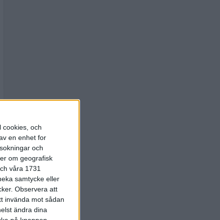
l cookies, och
av en enhet for
rsokningar och
ter om geografisk
 och våra 1731
 neka samtycke eller
cker.
Observera att
att invända mot sådan
elst ändra dina