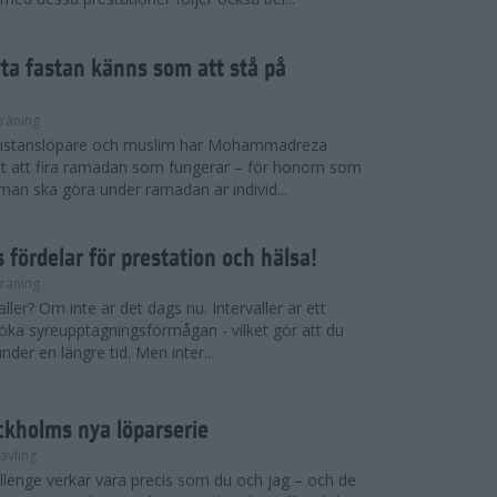
ryta fastan känns som att stå på
räning
gdistanslöpare och muslim har Mohammadreza
ätt att fira ramadan som fungerar – för honom som
t man ska göra under ramadan är individ...
 fördelar för prestation och hälsa!
räning
ller? Om inte är det dags nu. Intervaller är ett
 öka syreupptagningsförmågan - vilket gör att du
nder en längre tid. Men inter...
ckholms nya löparserie
ävling
lenge verkar vara precis som du och jag – och de