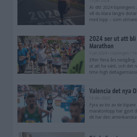
15 jan 2024
Är ditt 2024 löpningens
vill du klara längre dis
med lopp – som utmaning 
2024 ser ut att bl
Marathon
5 jan 2024
• Löpningen
• Tä
Efter flera års nedgång
ut att ha vänt, och det 
time-high deltagarmässi
Valencia det nya 
13 dec 2023
Fyra av tio av de löpare
maratonlopp har gjort de
dit har den amerikanska 