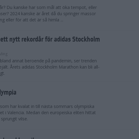
 år? Du kanske har som mål att öka tempot, eller
tanser? 2024 kanske är året då du springer massor
eller för att det är så himla ...
i ett nytt rekordår för adidas Stockholm
vling
, bland annat beroende på pandemin, ser trenden
rejält. Årets adidas Stockholm Marathon kan bli all-
gt.
Olympia
 som har kvalat in till nästa sommars olympiska
t i Valencia. Medan den europeiska eliten hittat
sprungit vilse.