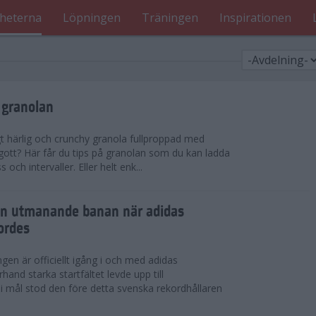
heterna
Löpningen
Träningen
Inspirationen
 granolan
gt härlig och crunchy granola fullproppad med
 gott? Här får du tips på granolan som du kan ladda
ch intervaller. Eller helt enk...
en utmanande banan när adidas
ordes
en är officiellt igång i och med adidas
hand starka startfältet levde upp till
 i mål stod den före detta svenska rekordhållaren