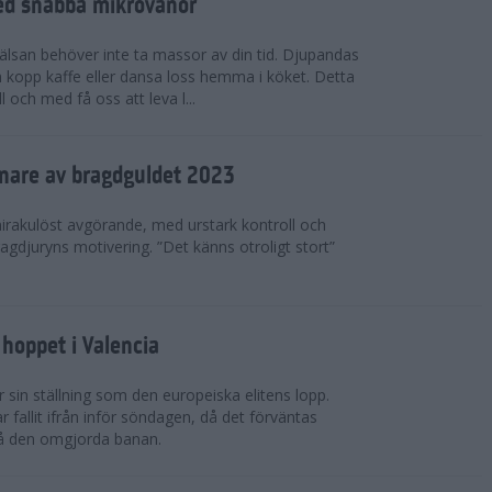
ed snabba mikrovanor
hälsan behöver inte ta massor av din tid. Djupandas
n kopp kaffe eller dansa loss hemma i köket. Detta
 och med få oss att leva l...
nnare av bragdguldet 2023
mirakulöst avgörande, med urstark kontroll och
ragdjuryns motivering. ”Det känns otroligt stort”
hoppet i Valencia
 sin ställning som den europeiska elitens lopp.
fallit ifrån inför söndagen, då det förväntas
på den omgjorda banan.