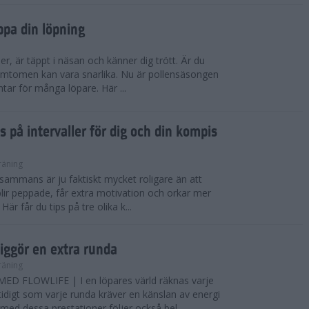
ppa din löpning
ser, är täppt i näsan och känner dig trött. Är du
 Symtomen kan vara snarlika. Nu är pollensäsongen
ntar för många löpare. Här ...
s på intervaller för dig och din kompis
räning
illsammans är ju faktiskt mycket roligare än att
lir peppade, får extra motivation och orkar mer
är får du tips på tre olika k...
iggör en extra runda
räning
D FLOWLIFE | I en löpares värld räknas varje
idigt som varje runda kräver en känslan av energi
ed dessa prestationer följer också bel...