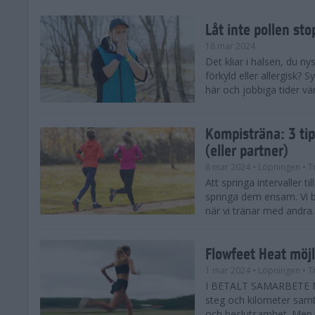
Låt inte pollen sto
18 mar 2024
Det kliar i halsen, du ny
förkyld eller allergisk?
här och jobbiga tider vä
Kompisträna: 3 tip
(eller partner)
8 mar 2024
• Löpningen
• T
Att springa intervaller t
springa dem ensam. Vi b
när vi tränar med andra. H
Flowfeet Heat möjl
1 mar 2024
• Löpningen
• T
I BETALT SAMARBETE ME
steg och kilometer samt
och beslutsamhet. Men m