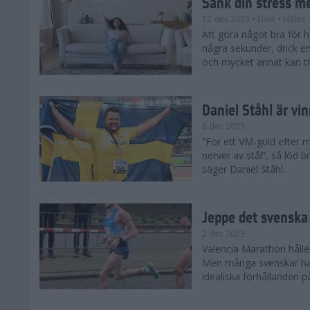
Sänk din stress m
12 dec 2023
• Livet
• Hälsa
Att göra något bra för 
några sekunder, drick e
och mycket annat kan till
Daniel Ståhl är vi
6 dec 2023
”För ett VM-guld efter 
nerver av stål”, så löd b
säger Daniel Ståhl.
Jeppe det svenska 
2 dec 2023
Valencia Marathon håller
Men många svenskar har 
idealiska förhållanden 