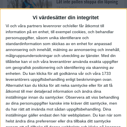
Låt inte pollen stoppa din löpning
18 mar 2024
Vi värdesätter din integritet
Vi och våra partners levenrorer och/eller får åtkomst till
Kompisträna: 3 tips på intervaller
information på en enhet, till exempel cookies, och behandlar
för dig och din kompis (eller
personuppgifter, såsom unika identifierare och
partner)
standardinformation som skickas av en enhet for anpassad
8 mar 2024
• Löpningen
• Träning
annonsering och innehåll, mätning av annonsering och innehåll,
målgruppsundersokningar och utveckling av tjänster.
Med din
tillåtelse kan vi och våra leverantörer använda exakta uppgifter
Flowfeet Heat möjliggör en extra
om geografisk positionering och identifiering via skanning av
runda
enheten. Du kan klicka för att godkänna vår och våra 1733
1 mar 2024
• Löpningen
• Träning
leverantörers uppgiftsbehandling enligt beskrivningen ovan.
Alternativt kan du klicka för att neka samtycke eller för att få
åtkomst till mer detaljerad information och ändra dina
inställningar innan du samtycker.
Observera att viss behandling
Elitlöparen: Att bryta fastan känns
av dina personuppgifter kanske inte kräver ditt samtycke, men
som att stå på prispallen
du har rätt att invända mot sådan uppgiftsbehandling. Dina
27 feb 2024
• Löpningen
• Träning
inställningar gäller endast den här webbplatsen. Du kan när som
helst ändra dina preferenser eller dra tillbaka ditt samtycke