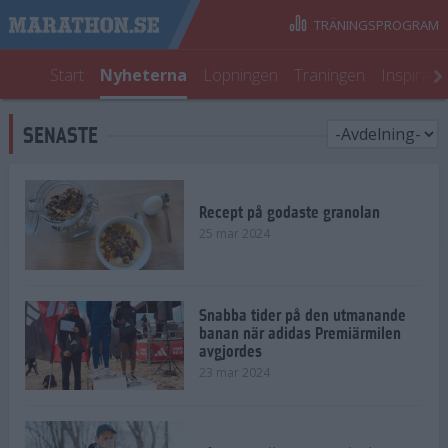
TRÄNINGSPROGRAM
Start
Nyheterna
Löpningen
Träningen
Inspirati
SENASTE
Recept på godaste granolan
25 mar 2024
Snabba tider på den utmanande
banan när adidas Premiärmilen
avgjordes
23 mar 2024