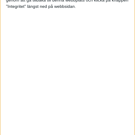
genom att gå tillbaka till denna webbplats och klicka på knappen
"Integritet" längst ned på webbsidan.
Intervallträningens fördelar för
prestation och hälsa!
26 feb 2024
• Löpningen
• Träning
Samla poäng i Stockholms nya
löparserie
22 feb 2024
• Löpningen
• Tävling
Svensk rekord av debutanten
Suldan!
18 feb 2024
OS-kval och pers för Carro!
18 feb 2024