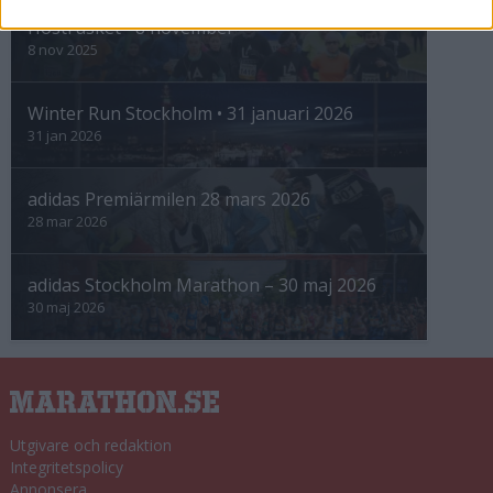
Höstrusket • 8 november
8 nov 2025
Winter Run Stockholm • 31 januari 2026
31 jan 2026
adidas Premiärmilen 28 mars 2026
28 mar 2026
adidas Stockholm Marathon – 30 maj 2026
30 maj 2026
Utgivare och redaktion
Integritetspolicy
Annonsera