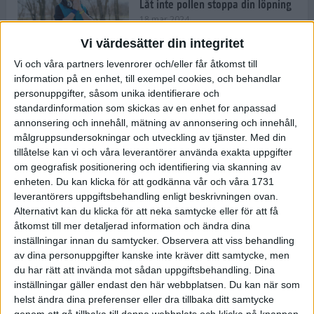
Låt inte pollen stoppa din löpning
18 mar 2024
Vi värdesätter din integritet
Vi och våra partners levenrorer och/eller får åtkomst till
Kompisträna: 3 tips på intervaller
information på en enhet, till exempel cookies, och behandlar
för dig och din kompis (eller
personuppgifter, såsom unika identifierare och
partner)
standardinformation som skickas av en enhet for anpassad
8 mar 2024
• Löpningen
• Träning
annonsering och innehåll, mätning av annonsering och innehåll,
målgruppsundersokningar och utveckling av tjänster.
Med din
tillåtelse kan vi och våra leverantörer använda exakta uppgifter
Flowfeet Heat möjliggör en extra
om geografisk positionering och identifiering via skanning av
runda
enheten. Du kan klicka för att godkänna vår och våra 1731
1 mar 2024
• Löpningen
• Träning
leverantörers uppgiftsbehandling enligt beskrivningen ovan.
Alternativt kan du klicka för att neka samtycke eller för att få
åtkomst till mer detaljerad information och ändra dina
inställningar innan du samtycker.
Observera att viss behandling
Elitlöparen: Att bryta fastan känns
av dina personuppgifter kanske inte kräver ditt samtycke, men
som att stå på prispallen
du har rätt att invända mot sådan uppgiftsbehandling. Dina
27 feb 2024
• Löpningen
• Träning
inställningar gäller endast den här webbplatsen. Du kan när som
helst ändra dina preferenser eller dra tillbaka ditt samtycke