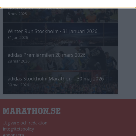
Höstrusket • 8 november
8 nov 2025
Winter Run Stockholm • 31 januari 2026
31 jan 2026
adidas Premiärmilen 28 mars 2026
28 mar 2026
adidas Stockholm Marathon – 30 maj 2026
30 maj 2026
Utgivare och redaktion
Integritetspolicy
Annonsera