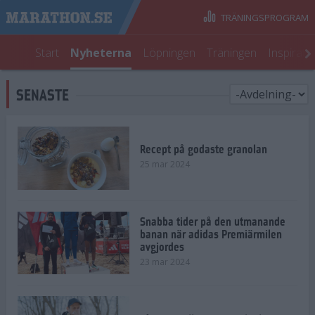
TRÄNINGSPROGRAM
Start
Nyheterna
Löpningen
Träningen
Inspirati
SENASTE
Recept på godaste granolan
25 mar 2024
Snabba tider på den utmanande
banan när adidas Premiärmilen
avgjordes
23 mar 2024