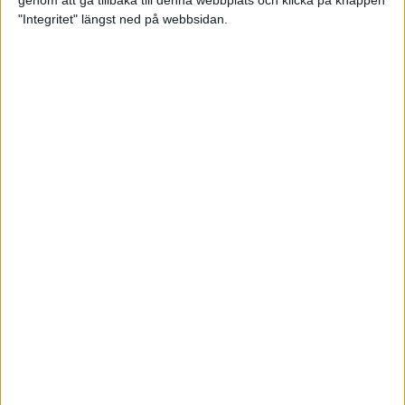
genom att gå tillbaka till denna webbplats och klicka på knappen
"Integritet" längst ned på webbsidan.
Intervallträningens fördelar för
prestation och hälsa!
26 feb 2024
• Löpningen
• Träning
Samla poäng i Stockholms nya
löparserie
22 feb 2024
• Löpningen
• Tävling
Svensk rekord av debutanten
Suldan!
18 feb 2024
OS-kval och pers för Carro!
18 feb 2024