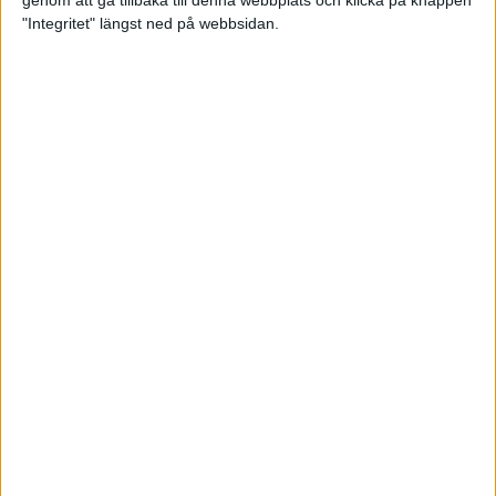
genom att gå tillbaka till denna webbplats och klicka på knappen
"Integritet" längst ned på webbsidan.
Intervallträningens fördelar för
prestation och hälsa!
26 feb 2024
• Löpningen
• Träning
Samla poäng i Stockholms nya
löparserie
22 feb 2024
• Löpningen
• Tävling
Svensk rekord av debutanten
Suldan!
18 feb 2024
OS-kval och pers för Carro!
18 feb 2024