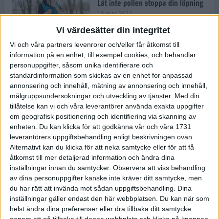
Låt inte pollen stoppa din löpning
18 mar 2024
Vi värdesätter din integritet
Vi och våra partners levenrorer och/eller får åtkomst till
Kompisträna: 3 tips på intervaller
information på en enhet, till exempel cookies, och behandlar
för dig och din kompis (eller
personuppgifter, såsom unika identifierare och
partner)
standardinformation som skickas av en enhet for anpassad
8 mar 2024
• Löpningen
• Träning
annonsering och innehåll, mätning av annonsering och innehåll,
målgruppsundersokningar och utveckling av tjänster.
Med din
tillåtelse kan vi och våra leverantörer använda exakta uppgifter
Flowfeet Heat möjliggör en extra
om geografisk positionering och identifiering via skanning av
runda
enheten. Du kan klicka för att godkänna vår och våra 1731
1 mar 2024
• Löpningen
• Träning
leverantörers uppgiftsbehandling enligt beskrivningen ovan.
Alternativt kan du klicka för att neka samtycke eller för att få
åtkomst till mer detaljerad information och ändra dina
inställningar innan du samtycker.
Observera att viss behandling
Elitlöparen: Att bryta fastan känns
av dina personuppgifter kanske inte kräver ditt samtycke, men
som att stå på prispallen
du har rätt att invända mot sådan uppgiftsbehandling. Dina
27 feb 2024
• Löpningen
• Träning
inställningar gäller endast den här webbplatsen. Du kan när som
helst ändra dina preferenser eller dra tillbaka ditt samtycke