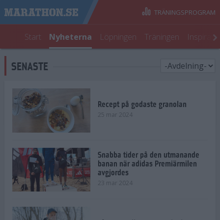
TRÄNINGSPROGRAM
Start
Nyheterna
Löpningen
Träningen
Inspirati
SENASTE
Recept på godaste granolan
25 mar 2024
Snabba tider på den utmanande
banan när adidas Premiärmilen
avgjordes
23 mar 2024