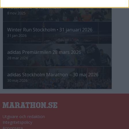
Höstrusket • 8 november
8 nov 2025
Winter Run Stockholm • 31 januari 2026
31 jan 2026
adidas Premiärmilen 28 mars 2026
28 mar 2026
adidas Stockholm Marathon – 30 maj 2026
30 maj 2026
Utgivare och redaktion
Integritetspolicy
Annonsera