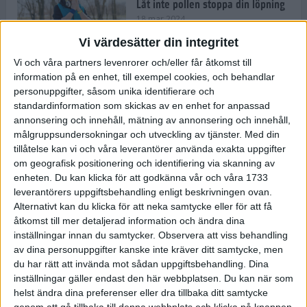
Låt inte pollen stoppa din löpning
18 mar 2024
Vi värdesätter din integritet
Vi och våra partners levenrorer och/eller får åtkomst till
Kompisträna: 3 tips på intervaller
information på en enhet, till exempel cookies, och behandlar
för dig och din kompis (eller
personuppgifter, såsom unika identifierare och
partner)
standardinformation som skickas av en enhet for anpassad
8 mar 2024
• Löpningen
• Träning
annonsering och innehåll, mätning av annonsering och innehåll,
målgruppsundersokningar och utveckling av tjänster.
Med din
tillåtelse kan vi och våra leverantörer använda exakta uppgifter
Flowfeet Heat möjliggör en extra
om geografisk positionering och identifiering via skanning av
runda
enheten. Du kan klicka för att godkänna vår och våra 1733
1 mar 2024
• Löpningen
• Träning
leverantörers uppgiftsbehandling enligt beskrivningen ovan.
Alternativt kan du klicka för att neka samtycke eller för att få
åtkomst till mer detaljerad information och ändra dina
inställningar innan du samtycker.
Observera att viss behandling
Elitlöparen: Att bryta fastan känns
av dina personuppgifter kanske inte kräver ditt samtycke, men
som att stå på prispallen
du har rätt att invända mot sådan uppgiftsbehandling. Dina
27 feb 2024
• Löpningen
• Träning
inställningar gäller endast den här webbplatsen. Du kan när som
helst ändra dina preferenser eller dra tillbaka ditt samtycke