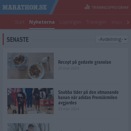
TRÄNINGSPROGRAM
Start
Nyheterna
Löpningen
Träningen
Inspirati
SENASTE
Recept på godaste granolan
25 mar 2024
Snabba tider på den utmanande
banan när adidas Premiärmilen
avgjordes
23 mar 2024