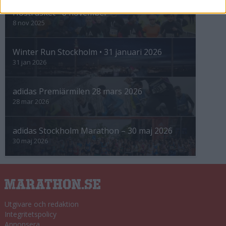
Höstrusket • 8 november
8 nov 2025
Winter Run Stockholm • 31 januari 2026
31 jan 2026
adidas Premiärmilen 28 mars 2026
28 mar 2026
adidas Stockholm Marathon – 30 maj 2026
30 maj 2026
Utgivare och redaktion
Integritetspolicy
Annonsera