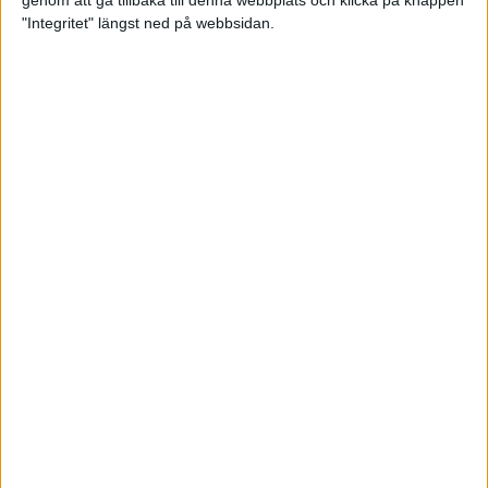
genom att gå tillbaka till denna webbplats och klicka på knappen
"Integritet" längst ned på webbsidan.
Intervallträningens fördelar för
prestation och hälsa!
26 feb 2024
• Löpningen
• Träning
Samla poäng i Stockholms nya
löparserie
22 feb 2024
• Löpningen
• Tävling
Svensk rekord av debutanten
Suldan!
18 feb 2024
OS-kval och pers för Carro!
18 feb 2024