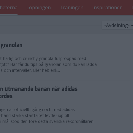
heterna
Löpningen
Träningen
Inspirationen
 granolan
gt härlig och crunchy granola fullproppad med
 gott? Här får du tips på granolan som du kan ladda
ch intervaller. Eller helt enk...
en utmanande banan när adidas
ordes
en är officiellt igång i och med adidas
hand starka startfältet levde upp till
 i mål stod den före detta svenska rekordhållaren