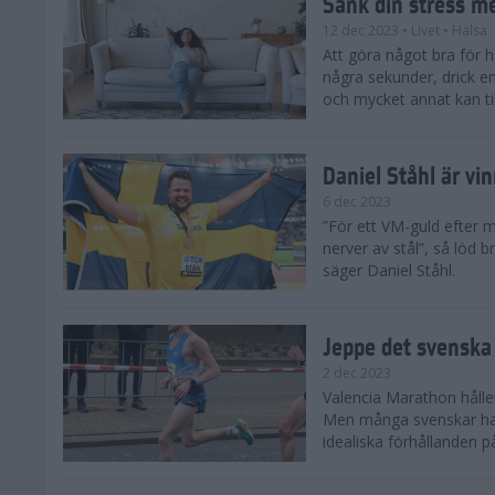
Sänk din stress m
12 dec 2023
• Livet
• Hälsa
Att göra något bra för 
några sekunder, drick e
och mycket annat kan till
Daniel Ståhl är vi
6 dec 2023
”För ett VM-guld efter 
nerver av stål”, så löd b
säger Daniel Ståhl.
Jeppe det svenska 
2 dec 2023
Valencia Marathon håller
Men många svenskar har 
idealiska förhållanden 