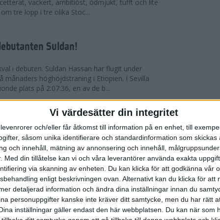
etterat, vackert, ambitiöst, ödmjukt, tufft och lite
m tre lopp i tre olika Stoc...
debutanten Suldan!
val i debuten. Suldan Hassan har flugit under
 månaders höghöjdsträning i Etiopien. I Sevilla
nionde plats på 2:07:36, en av de b...
Vi värdesätter din integritet
ör Carro!
levenrorer och/eller får åtkomst till information på en enhet, till exempe
ifter, såsom unika identifierare och standardinformation som skickas 
villa Marathon utvecklades till den mest
g och innehåll, mätning av annonsering och innehåll, målgruppsunde
vensk maratons historia. Suldan Hassan
.
Med din tillåtelse kan vi och våra leverantörer använda exakta uppgif
rekord, 2:07:36. Även Carolina Wikström klarade
entifiering via skanning av enheten. Du kan klicka för att godkänna vår
sbehandling enligt beskrivningen ovan. Alternativt kan du klicka för att
ll mer detaljerad information och ändra dina inställningar innan du samty
esta utmanande intervaller på skidor
ina personuppgifter kanske inte kräver ditt samtycke, men du har rätt 
Dina inställningar gäller endast den här webbplatsen. Du kan när som h