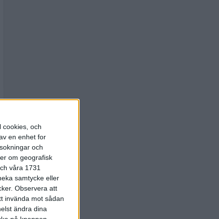
l cookies, och
av en enhet for
rsokningar och
ter om geografisk
 och våra 1731
 neka samtycke eller
cker.
Observera att
att invända mot sådan
elst ändra dina