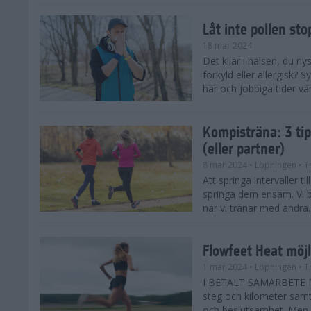
Låt inte pollen sto
18 mar 2024
Det kliar i halsen, du ny
förkyld eller allergisk?
här och jobbiga tider vä
Kompisträna: 3 tip
(eller partner)
8 mar 2024
• Löpningen
• T
Att springa intervaller t
springa dem ensam. Vi b
när vi tränar med andra. H
Flowfeet Heat möjl
1 mar 2024
• Löpningen
• T
I BETALT SAMARBETE ME
steg och kilometer samt
och beslutsamhet. Men m