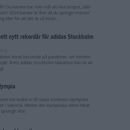
 år? Du kanske har som mål att öka tempot, eller
tanser? 2024 kanske är året då du springer massor
eller för att det är så himla ...
i ett nytt rekordår för adidas Stockholm
vling
, bland annat beroende på pandemin, ser trenden
rejält. Årets adidas Stockholm Marathon kan bli all-
gt.
Olympia
 som har kvalat in till nästa sommars olympiska
t i Valencia. Medan den europeiska eliten hittat
sprungit vilse.