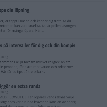
ppa din löpning
ser, är täppt i näsan och känner dig trött. Är du
 Symtomen kan vara snarlika. Nu är pollensäsongen
ntar för många löpare. Här ...
s på intervaller för dig och din kompis
räning
illsammans är ju faktiskt mycket roligare än att
lir peppade, får extra motivation och orkar mer
är får du tips på tre olika k...
iggör en extra runda
räning
D FLOWLIFE | I en löpares värld räknas varje
idigt som varje runda kräver en känslan av energi
ed dessa prestationer följer också bel...