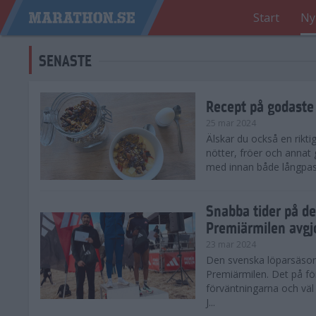
Start
Ny
SENASTE
Recept på godaste
25 mar 2024
Älskar du också en rikti
nötter, fröer och annat
med innan både långpass o
Snabba tider på d
Premiärmilen avgj
23 mar 2024
Den svenska löparsäsong
Premiärmilen. Det på för
förväntningarna och väl
J...