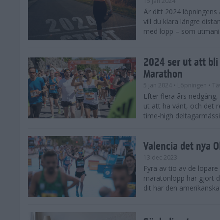
15 jan 2024
Är ditt 2024 löpningens
vill du klara längre dis
med lopp – som utmaning 
2024 ser ut att bl
Marathon
5 jan 2024
• Löpningen
• Tä
Efter flera års nedgång
ut att ha vänt, och det 
time-high deltagarmässi
Valencia det nya 
13 dec 2023
Fyra av tio av de löpare
maratonlopp har gjort de
dit har den amerikanska 