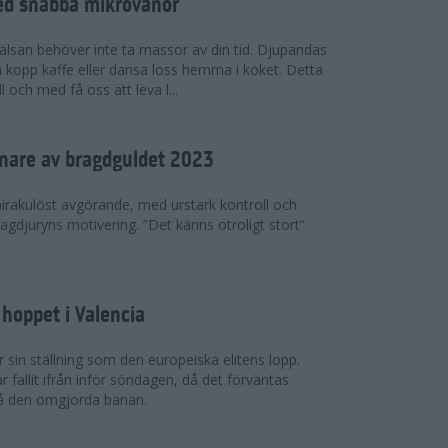
ed snabba mikrovanor
hälsan behöver inte ta massor av din tid. Djupandas
n kopp kaffe eller dansa loss hemma i köket. Detta
 och med få oss att leva l...
nnare av bragdguldet 2023
mirakulöst avgörande, med urstark kontroll och
ragdjuryns motivering. ”Det känns otroligt stort”
hoppet i Valencia
 sin ställning som den europeiska elitens lopp.
fallit ifrån inför söndagen, då det förväntas
på den omgjorda banan.