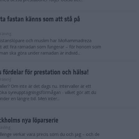
ryta fastan känns som att stå på
räning
gdistanslöpare och muslim har Mohammadreza
ätt att fira ramadan som fungerar – för honom som
t man ska göra under ramadan är individ...
 fördelar för prestation och hälsa!
räning
ller? Om inte är det dags nu. Intervaller är ett
 öka syreupptagningsförmågan - vilket gör att du
nder en längre tid. Men inter...
ckholms nya löparserie
ävling
lenge verkar vara precis som du och jag – och de