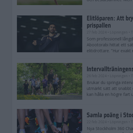
Elitlöparen: Att b
prispallen
27 feb 2024
• Löpningen
• T
Som professionell lån
Abootorabi hittat ett s
elitidrottare. ”Hur exak
Intervallträningens
26 feb 2024
• Löpningen
• T
Brukar du springa interva
utmärkt sätt att snabbt
kan hålla en högre fart u
Samla poäng i Sto
22 feb 2024
• Löpningen
• T
Nya Stockholm 360 Chal