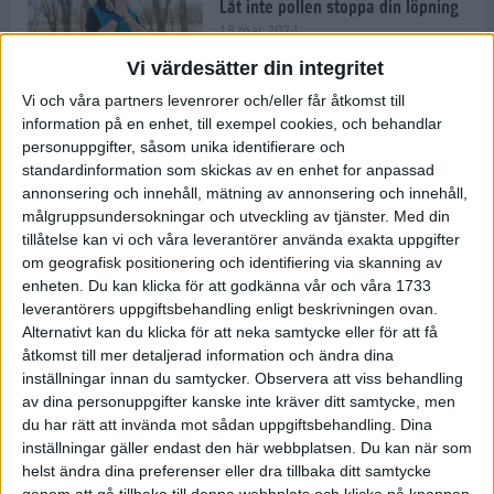
Låt inte pollen stoppa din löpning
18 mar 2024
Vi värdesätter din integritet
Vi och våra partners levenrorer och/eller får åtkomst till
Kompisträna: 3 tips på intervaller
information på en enhet, till exempel cookies, och behandlar
för dig och din kompis (eller
personuppgifter, såsom unika identifierare och
partner)
standardinformation som skickas av en enhet for anpassad
8 mar 2024
• Löpningen
• Träning
annonsering och innehåll, mätning av annonsering och innehåll,
målgruppsundersokningar och utveckling av tjänster.
Med din
tillåtelse kan vi och våra leverantörer använda exakta uppgifter
Flowfeet Heat möjliggör en extra
om geografisk positionering och identifiering via skanning av
runda
enheten. Du kan klicka för att godkänna vår och våra 1733
1 mar 2024
• Löpningen
• Träning
leverantörers uppgiftsbehandling enligt beskrivningen ovan.
Alternativt kan du klicka för att neka samtycke eller för att få
åtkomst till mer detaljerad information och ändra dina
inställningar innan du samtycker.
Observera att viss behandling
Elitlöparen: Att bryta fastan känns
av dina personuppgifter kanske inte kräver ditt samtycke, men
som att stå på prispallen
du har rätt att invända mot sådan uppgiftsbehandling. Dina
27 feb 2024
• Löpningen
• Träning
inställningar gäller endast den här webbplatsen. Du kan när som
helst ändra dina preferenser eller dra tillbaka ditt samtycke