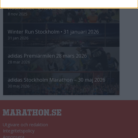
Höstrusket • 8 november
8 nov 2025
Winter Run Stockholm • 31 januari 2026
31 jan 2026
adidas Premiärmilen 28 mars 2026
28 mar 2026
adidas Stockholm Marathon – 30 maj 2026
30 maj 2026
Utgivare och redaktion
Integritetspolicy
Annonsera