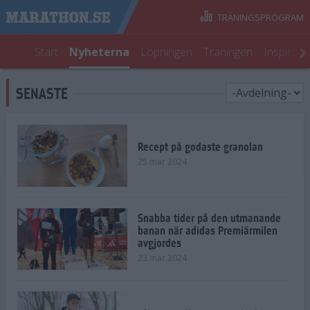
TRÄNINGSPROGRAM
Start
Nyheterna
Löpningen
Träningen
Inspirati
SENASTE
Recept på godaste granolan
25 mar 2024
Snabba tider på den utmanande
banan när adidas Premiärmilen
avgjordes
23 mar 2024