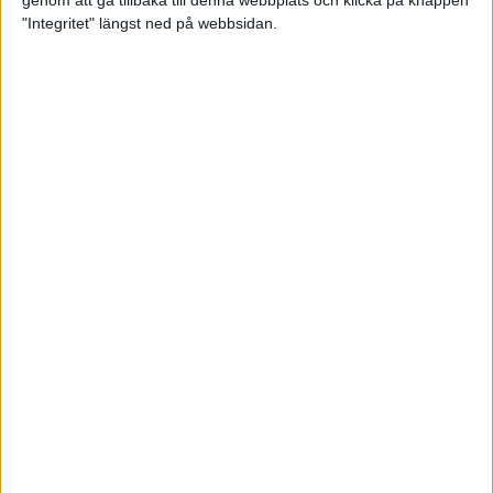
genom att gå tillbaka till denna webbplats och klicka på knappen
"Integritet" längst ned på webbsidan.
Intervallträningens fördelar för
prestation och hälsa!
26 feb 2024
• Löpningen
• Träning
Samla poäng i Stockholms nya
löparserie
22 feb 2024
• Löpningen
• Tävling
Svensk rekord av debutanten
Suldan!
18 feb 2024
OS-kval och pers för Carro!
18 feb 2024