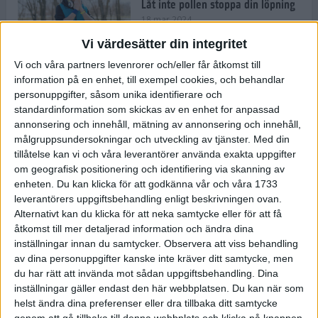
Låt inte pollen stoppa din löpning
18 mar 2024
Vi värdesätter din integritet
Vi och våra partners levenrorer och/eller får åtkomst till
Kompisträna: 3 tips på intervaller
information på en enhet, till exempel cookies, och behandlar
för dig och din kompis (eller
personuppgifter, såsom unika identifierare och
partner)
standardinformation som skickas av en enhet for anpassad
8 mar 2024
• Löpningen
• Träning
annonsering och innehåll, mätning av annonsering och innehåll,
målgruppsundersokningar och utveckling av tjänster.
Med din
tillåtelse kan vi och våra leverantörer använda exakta uppgifter
Flowfeet Heat möjliggör en extra
om geografisk positionering och identifiering via skanning av
runda
enheten. Du kan klicka för att godkänna vår och våra 1733
1 mar 2024
• Löpningen
• Träning
leverantörers uppgiftsbehandling enligt beskrivningen ovan.
Alternativt kan du klicka för att neka samtycke eller för att få
åtkomst till mer detaljerad information och ändra dina
inställningar innan du samtycker.
Observera att viss behandling
Elitlöparen: Att bryta fastan känns
av dina personuppgifter kanske inte kräver ditt samtycke, men
som att stå på prispallen
du har rätt att invända mot sådan uppgiftsbehandling. Dina
27 feb 2024
• Löpningen
• Träning
inställningar gäller endast den här webbplatsen. Du kan när som
helst ändra dina preferenser eller dra tillbaka ditt samtycke