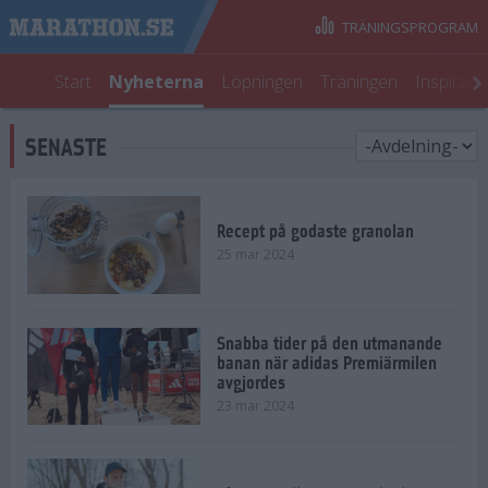
TRÄNINGSPROGRAM
Start
Nyheterna
Löpningen
Träningen
Inspirati
SENASTE
Recept på godaste granolan
25 mar 2024
Snabba tider på den utmanande
banan när adidas Premiärmilen
avgjordes
23 mar 2024