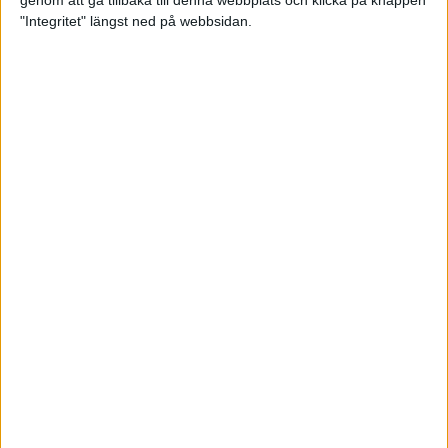
genom att gå tillbaka till denna webbplats och klicka på knappen
"Integritet" längst ned på webbsidan.
Intervallträningens fördelar för
prestation och hälsa!
26 feb 2024
• Löpningen
• Träning
Samla poäng i Stockholms nya
löparserie
22 feb 2024
• Löpningen
• Tävling
Svensk rekord av debutanten
Suldan!
18 feb 2024
OS-kval och pers för Carro!
18 feb 2024