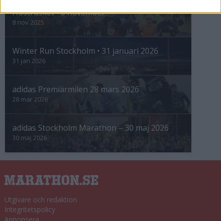
Höstrusket • 8 november
8 nov 2025
Winter Run Stockholm • 31 januari 2026
31 jan 2026
adidas Premiärmilen 28 mars 2026
28 mar 2026
adidas Stockholm Marathon – 30 maj 2026
30 maj 2026
Utgivare och redaktion
Integritetspolicy
Annonsera