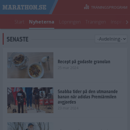
TRÄNINGSPROGRAM
Start
Nyheterna
Löpningen
Träningen
Inspirati
SENASTE
Recept på godaste granolan
25 mar 2024
Snabba tider på den utmanande
banan när adidas Premiärmilen
avgjordes
23 mar 2024