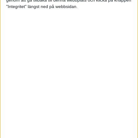
genom att gå tillbaka till denna webbplats och klicka på knappen
"Integritet" längst ned på webbsidan.
Intervallträningens fördelar för
prestation och hälsa!
26 feb 2024
• Löpningen
• Träning
Samla poäng i Stockholms nya
löparserie
22 feb 2024
• Löpningen
• Tävling
Svensk rekord av debutanten
Suldan!
18 feb 2024
OS-kval och pers för Carro!
18 feb 2024