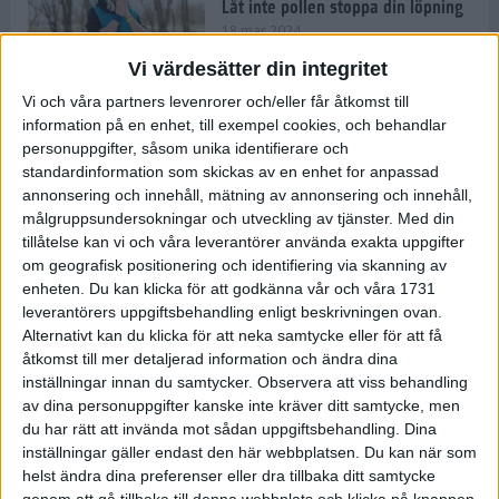
Låt inte pollen stoppa din löpning
18 mar 2024
Vi värdesätter din integritet
Vi och våra partners levenrorer och/eller får åtkomst till
Kompisträna: 3 tips på intervaller
information på en enhet, till exempel cookies, och behandlar
för dig och din kompis (eller
personuppgifter, såsom unika identifierare och
partner)
standardinformation som skickas av en enhet for anpassad
8 mar 2024
• Löpningen
• Träning
annonsering och innehåll, mätning av annonsering och innehåll,
målgruppsundersokningar och utveckling av tjänster.
Med din
tillåtelse kan vi och våra leverantörer använda exakta uppgifter
Flowfeet Heat möjliggör en extra
om geografisk positionering och identifiering via skanning av
runda
enheten. Du kan klicka för att godkänna vår och våra 1731
1 mar 2024
• Löpningen
• Träning
leverantörers uppgiftsbehandling enligt beskrivningen ovan.
Alternativt kan du klicka för att neka samtycke eller för att få
åtkomst till mer detaljerad information och ändra dina
inställningar innan du samtycker.
Observera att viss behandling
Elitlöparen: Att bryta fastan känns
av dina personuppgifter kanske inte kräver ditt samtycke, men
som att stå på prispallen
du har rätt att invända mot sådan uppgiftsbehandling. Dina
27 feb 2024
• Löpningen
• Träning
inställningar gäller endast den här webbplatsen. Du kan när som
helst ändra dina preferenser eller dra tillbaka ditt samtycke