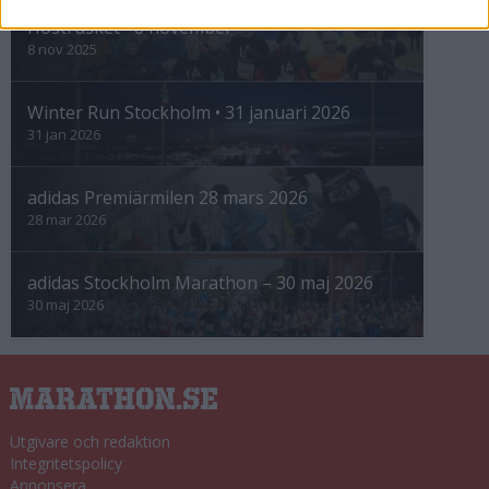
Höstrusket • 8 november
8 nov 2025
Winter Run Stockholm • 31 januari 2026
31 jan 2026
adidas Premiärmilen 28 mars 2026
28 mar 2026
adidas Stockholm Marathon – 30 maj 2026
30 maj 2026
Utgivare och redaktion
Integritetspolicy
Annonsera