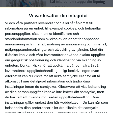
Låt inte pollen stoppa din löpning
18 mar 2024
Vi värdesätter din integritet
Vi och våra partners levenrorer och/eller får åtkomst till
Kompisträna: 3 tips på intervaller
information på en enhet, till exempel cookies, och behandlar
för dig och din kompis (eller
personuppgifter, såsom unika identifierare och
partner)
standardinformation som skickas av en enhet for anpassad
8 mar 2024
• Löpningen
• Träning
annonsering och innehåll, mätning av annonsering och innehåll,
målgruppsundersokningar och utveckling av tjänster.
Med din
tillåtelse kan vi och våra leverantörer använda exakta uppgifter
Flowfeet Heat möjliggör en extra
om geografisk positionering och identifiering via skanning av
runda
enheten. Du kan klicka för att godkänna vår och våra 1731
1 mar 2024
• Löpningen
• Träning
leverantörers uppgiftsbehandling enligt beskrivningen ovan.
Alternativt kan du klicka för att neka samtycke eller för att få
åtkomst till mer detaljerad information och ändra dina
inställningar innan du samtycker.
Observera att viss behandling
Elitlöparen: Att bryta fastan känns
av dina personuppgifter kanske inte kräver ditt samtycke, men
som att stå på prispallen
du har rätt att invända mot sådan uppgiftsbehandling. Dina
27 feb 2024
• Löpningen
• Träning
inställningar gäller endast den här webbplatsen. Du kan när som
helst ändra dina preferenser eller dra tillbaka ditt samtycke