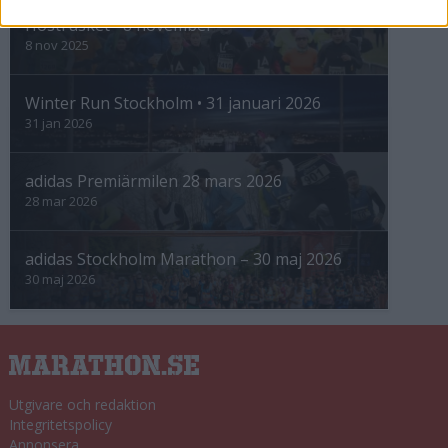
Höstrusket • 8 november
8 nov 2025
Winter Run Stockholm • 31 januari 2026
31 jan 2026
adidas Premiärmilen 28 mars 2026
28 mar 2026
adidas Stockholm Marathon – 30 maj 2026
30 maj 2026
Utgivare och redaktion
Integritetspolicy
Annonsera