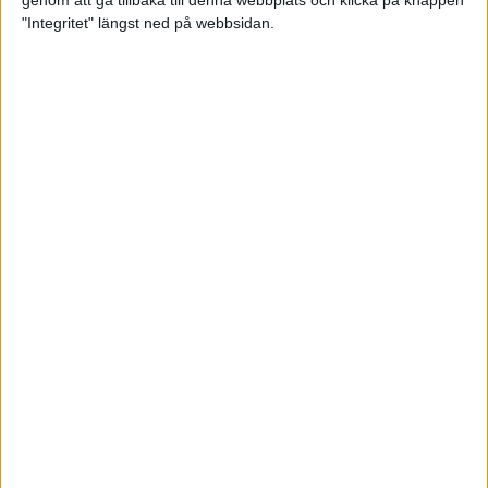
genom att gå tillbaka till denna webbplats och klicka på knappen
"Integritet" längst ned på webbsidan.
Intervallträningens fördelar för
prestation och hälsa!
26 feb 2024
• Löpningen
• Träning
Samla poäng i Stockholms nya
löparserie
22 feb 2024
• Löpningen
• Tävling
Svensk rekord av debutanten
Suldan!
18 feb 2024
OS-kval och pers för Carro!
18 feb 2024