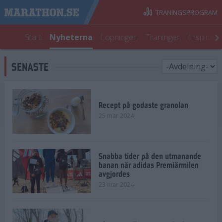
TRÄNINGSPROGRAM
Start
Nyheterna
Löpningen
Träningen
Inspirati
SENASTE
Recept på godaste granolan
25 mar 2024
Snabba tider på den utmanande
banan när adidas Premiärmilen
avgjordes
23 mar 2024