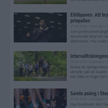
Elitlöparen: Att b
prispallen
27 feb 2024
• Löpningen
• T
Som professionell lån
Abootorabi hittat ett s
elitidrottare. ”Hur exak
Intervallträningens
26 feb 2024
• Löpningen
• T
Brukar du springa interva
utmärkt sätt att snabbt
kan hålla en högre fart u
Samla poäng i Sto
22 feb 2024
• Löpningen
• T
Nya Stockholm 360 Chal