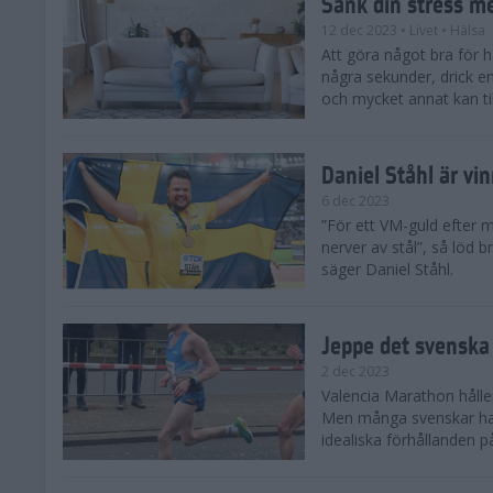
Sänk din stress m
12 dec 2023
• Livet
• Hälsa
Att göra något bra för 
några sekunder, drick e
och mycket annat kan till
Daniel Ståhl är vi
6 dec 2023
”För ett VM-guld efter 
nerver av stål”, så löd b
säger Daniel Ståhl.
Jeppe det svenska 
2 dec 2023
Valencia Marathon håller
Men många svenskar har 
idealiska förhållanden 