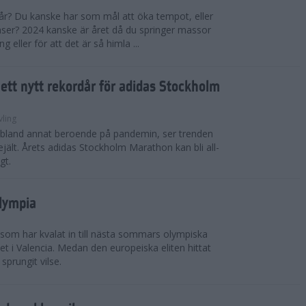
 år? Du kanske har som mål att öka tempot, eller
tanser? 2024 kanske är året då du springer massor
eller för att det är så himla ...
i ett nytt rekordår för adidas Stockholm
vling
, bland annat beroende på pandemin, ser trenden
rejält. Årets adidas Stockholm Marathon kan bli all-
gt.
Olympia
 som har kvalat in till nästa sommars olympiska
t i Valencia. Medan den europeiska eliten hittat
sprungit vilse.