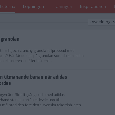
heterna
Löpningen
Träningen
Inspirationen
 granolan
gt härlig och crunchy granola fullproppad med
 gott? Här får du tips på granolan som du kan ladda
ch intervaller. Eller helt enk...
en utmanande banan när adidas
ordes
en är officiellt igång i och med adidas
hand starka startfältet levde upp till
 i mål stod den före detta svenska rekordhållaren