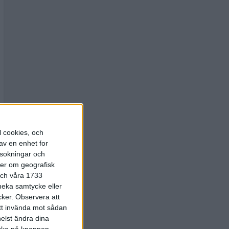
l cookies, och
av en enhet for
rsokningar och
ter om geografisk
 och våra 1733
 neka samtycke eller
cker.
Observera att
att invända mot sådan
elst ändra dina