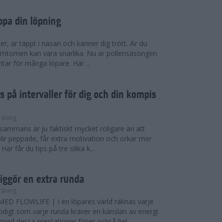
ppa din löpning
ser, är täppt i näsan och känner dig trött. Är du
 Symtomen kan vara snarlika. Nu är pollensäsongen
ntar för många löpare. Här ...
s på intervaller för dig och din kompis
räning
illsammans är ju faktiskt mycket roligare än att
lir peppade, får extra motivation och orkar mer
är får du tips på tre olika k...
iggör en extra runda
räning
D FLOWLIFE | I en löpares värld räknas varje
idigt som varje runda kräver en känslan av energi
ed dessa prestationer följer också bel...