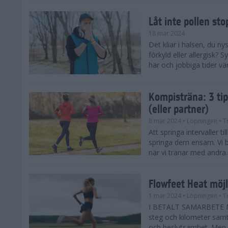
Låt inte pollen sto
18 mar 2024
Det kliar i halsen, du ny
förkyld eller allergisk?
här och jobbiga tider vä
Kompisträna: 3 tip
(eller partner)
8 mar 2024
• Löpningen
• T
Att springa intervaller t
springa dem ensam. Vi b
när vi tränar med andra. H
Flowfeet Heat möjl
1 mar 2024
• Löpningen
• T
I BETALT SAMARBETE ME
steg och kilometer samt
och beslutsamhet. Men m