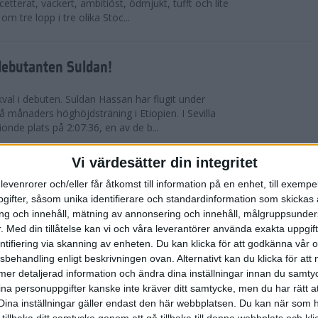
etterat, vackert, ambitiöst, ödmjukt, tufft och lite
m tre lopp i tre olika Stoc...
debutanten Suldan!
val i debuten. Suldan Hassan har flugit under
 månaders höghöjdsträning i Etiopien. I Sevilla
nionde plats på 2:07:36, en av de b...
Vi värdesätter din integritet
ör Carro!
levenrorer och/eller får åtkomst till information på en enhet, till exempe
ifter, såsom unika identifierare och standardinformation som skickas 
villa Marathon utvecklades till den mest
g och innehåll, mätning av annonsering och innehåll, målgruppsunde
vensk maratons historia. Suldan Hassan
.
Med din tillåtelse kan vi och våra leverantörer använda exakta uppgif
rekord, 2:07:36. Även Carolina Wikström klarade
entifiering via skanning av enheten. Du kan klicka för att godkänna vår
sbehandling enligt beskrivningen ovan. Alternativt kan du klicka för att
ll mer detaljerad information och ändra dina inställningar innan du samty
esta utmanande intervaller på skidor
ina personuppgifter kanske inte kräver ditt samtycke, men du har rätt 
Dina inställningar gäller endast den här webbplatsen. Du kan när som h