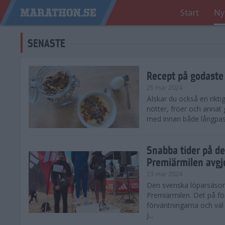
Start
Ny
SENASTE
Recept på godaste
25 mar 2024
Älskar du också en rikti
nötter, fröer och annat
med innan både långpass o
Snabba tider på d
Premiärmilen avgj
23 mar 2024
Den svenska löparsäsong
Premiärmilen. Det på för
förväntningarna och väl
J...