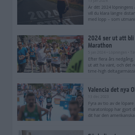
15 jan 2024
Är ditt 2024 löpningens
vill du klara längre dis
med lopp – som utmaning 
2024 ser ut att bl
Marathon
5 jan 2024
• Löpningen
• Tä
Efter flera års nedgång
ut att ha vänt, och det 
time-high deltagarmässi
Valencia det nya 
13 dec 2023
Fyra av tio av de löpare
maratonlopp har gjort de
dit har den amerikanska 