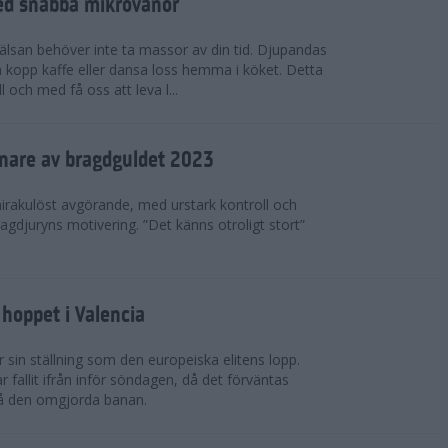
ed snabba mikrovanor
hälsan behöver inte ta massor av din tid. Djupandas
n kopp kaffe eller dansa loss hemma i köket. Detta
 och med få oss att leva l...
nnare av bragdguldet 2023
mirakulöst avgörande, med urstark kontroll och
ragdjuryns motivering. ”Det känns otroligt stort”
hoppet i Valencia
 sin ställning som den europeiska elitens lopp.
fallit ifrån inför söndagen, då det förväntas
på den omgjorda banan.