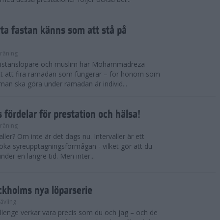
ryta fastan känns som att stå på
räning
gdistanslöpare och muslim har Mohammadreza
ätt att fira ramadan som fungerar – för honom som
t man ska göra under ramadan är individ...
 fördelar för prestation och hälsa!
räning
ller? Om inte är det dags nu. Intervaller är ett
 öka syreupptagningsförmågan - vilket gör att du
nder en längre tid. Men inter...
ckholms nya löparserie
ävling
lenge verkar vara precis som du och jag – och de