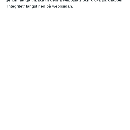
genom att gå tillbaka till denna webbplats och klicka på knappen
"Integritet" längst ned på webbsidan.
Intervallträningens fördelar för
prestation och hälsa!
26 feb 2024
• Löpningen
• Träning
Samla poäng i Stockholms nya
löparserie
22 feb 2024
• Löpningen
• Tävling
Svensk rekord av debutanten
Suldan!
18 feb 2024
OS-kval och pers för Carro!
18 feb 2024