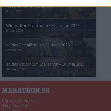
Höstrusket • 8 november
8 nov 2025
Winter Run Stockholm • 31 januari 2026
31 jan 2026
adidas Premiärmilen 28 mars 2026
28 mar 2026
adidas Stockholm Marathon – 30 maj 2026
30 maj 2026
Utgivare och redaktion
Integritetspolicy
Annonsera