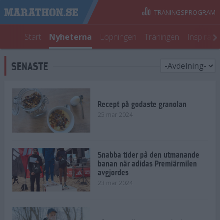
TRÄNINGSPROGRAM
Start
Nyheterna
Löpningen
Träningen
Inspirati
SENASTE
Recept på godaste granolan
25 mar 2024
Snabba tider på den utmanande
banan när adidas Premiärmilen
avgjordes
23 mar 2024