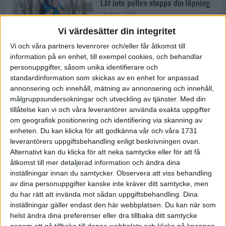
Låt inte pollen stoppa din löpning
18 mar 2024
Vi värdesätter din integritet
Vi och våra partners levenrorer och/eller får åtkomst till
Kompisträna: 3 tips på intervaller
information på en enhet, till exempel cookies, och behandlar
för dig och din kompis (eller
personuppgifter, såsom unika identifierare och
partner)
standardinformation som skickas av en enhet for anpassad
8 mar 2024
• Löpningen
• Träning
annonsering och innehåll, mätning av annonsering och innehåll,
målgruppsundersokningar och utveckling av tjänster.
Med din
tillåtelse kan vi och våra leverantörer använda exakta uppgifter
Flowfeet Heat möjliggör en extra
om geografisk positionering och identifiering via skanning av
runda
enheten. Du kan klicka för att godkänna vår och våra 1731
1 mar 2024
• Löpningen
• Träning
leverantörers uppgiftsbehandling enligt beskrivningen ovan.
Alternativt kan du klicka för att neka samtycke eller för att få
åtkomst till mer detaljerad information och ändra dina
inställningar innan du samtycker.
Observera att viss behandling
Elitlöparen: Att bryta fastan känns
av dina personuppgifter kanske inte kräver ditt samtycke, men
som att stå på prispallen
du har rätt att invända mot sådan uppgiftsbehandling. Dina
27 feb 2024
• Löpningen
• Träning
inställningar gäller endast den här webbplatsen. Du kan när som
helst ändra dina preferenser eller dra tillbaka ditt samtycke