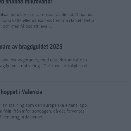
ed snabba mikrovanor
hälsan behöver inte ta massor av din tid. Djupandas
n kopp kaffe eller dansa loss hemma i köket. Detta
 och med få oss att leva l...
nnare av bragdguldet 2023
mirakulöst avgörande, med urstark kontroll och
ragdjuryns motivering. ”Det känns otroligt stort”
hoppet i Valencia
 sin ställning som den europeiska elitens lopp.
fallit ifrån inför söndagen, då det förväntas
på den omgjorda banan.