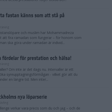
ryta fastan känns som att stå på
räning
gdistanslöpare och muslim har Mohammadreza
ätt att fira ramadan som fungerar – för honom som
t man ska göra under ramadan är individ...
 fördelar för prestation och hälsa!
räning
ller? Om inte är det dags nu. Intervaller är ett
 öka syreupptagningsförmågan - vilket gör att du
nder en längre tid. Men inter...
ckholms nya löparserie
ävling
lenge verkar vara precis som du och jag – och de