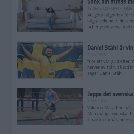
Sänk din stress m
12 dec 2023
• Livet
• Hälsa
Att göra något bra för 
några sekunder, drick e
och mycket annat kan till
Daniel Ståhl är vi
6 dec 2023
”För ett VM-guld efter 
nerver av stål”, så löd b
säger Daniel Ståhl.
Jeppe det svenska 
2 dec 2023
Valencia Marathon håller
Men många svenskar har 
idealiska förhållanden 