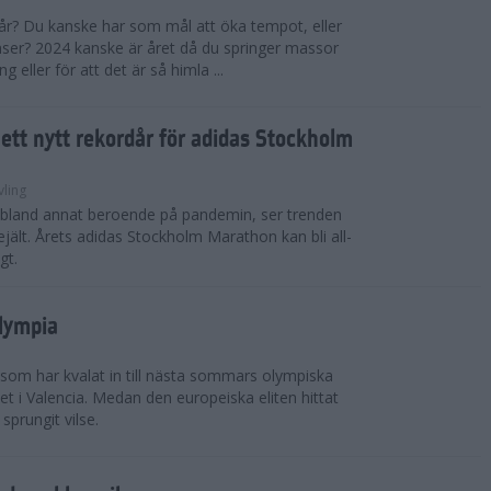
 år? Du kanske har som mål att öka tempot, eller
tanser? 2024 kanske är året då du springer massor
eller för att det är så himla ...
i ett nytt rekordår för adidas Stockholm
vling
, bland annat beroende på pandemin, ser trenden
rejält. Årets adidas Stockholm Marathon kan bli all-
gt.
Olympia
 som har kvalat in till nästa sommars olympiska
t i Valencia. Medan den europeiska eliten hittat
sprungit vilse.