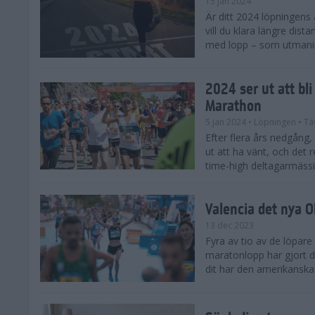
15 jan 2024
Är ditt 2024 löpningens
vill du klara längre dis
med lopp – som utmaning 
2024 ser ut att bl
Marathon
5 jan 2024
• Löpningen
• Tä
Efter flera års nedgång
ut att ha vänt, och det 
time-high deltagarmässi
Valencia det nya 
13 dec 2023
Fyra av tio av de löpare
maratonlopp har gjort de
dit har den amerikanska 