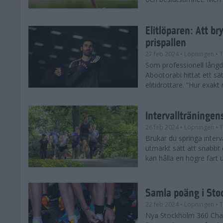
Elitlöparen: Att b
prispallen
27 feb 2024
• Löpningen
• T
Som professionell lån
Abootorabi hittat ett s
elitidrottare. ”Hur exak
Intervallträningens
26 feb 2024
• Löpningen
• T
Brukar du springa interva
utmärkt sätt att snabbt
kan hålla en högre fart u
Samla poäng i Sto
22 feb 2024
• Löpningen
• T
Nya Stockholm 360 Chal