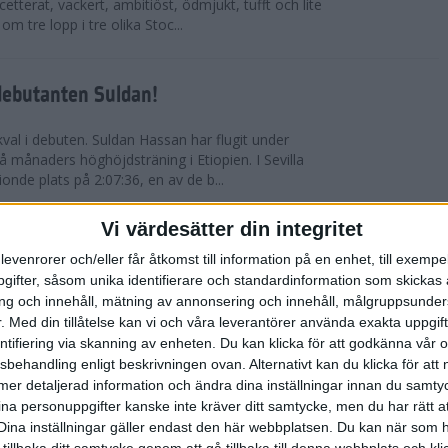
etterat, vackert, ambitiöst, ödmjukt, tufft och lite
m tre lopp i tre olika Stoc...
debutanten Suldan!
val i debuten. Suldan Hassan har flugit under
 månaders höghöjdsträning i Etiopien. I Sevilla
nionde plats på 2:07:36, en av de b...
Vi värdesätter din integritet
ör Carro!
levenrorer och/eller får åtkomst till information på en enhet, till exempe
ifter, såsom unika identifierare och standardinformation som skickas 
villa Marathon utvecklades till den mest
g och innehåll, mätning av annonsering och innehåll, målgruppsunde
vensk maratons historia. Suldan Hassan
.
Med din tillåtelse kan vi och våra leverantörer använda exakta uppgif
rekord, 2:07:36. Även Carolina Wikström klarade
entifiering via skanning av enheten. Du kan klicka för att godkänna vår
sbehandling enligt beskrivningen ovan. Alternativt kan du klicka för att
ll mer detaljerad information och ändra dina inställningar innan du samty
esta utmanande intervaller på skidor
ina personuppgifter kanske inte kräver ditt samtycke, men du har rätt 
Dina inställningar gäller endast den här webbplatsen. Du kan när som h