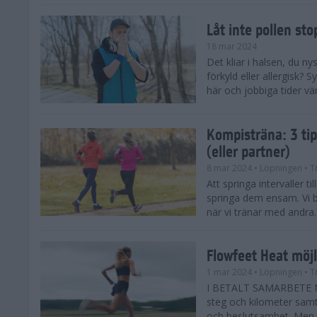
Låt inte pollen sto
18 mar 2024
Det kliar i halsen, du ny
förkyld eller allergisk?
här och jobbiga tider vä
Kompisträna: 3 tip
(eller partner)
8 mar 2024
• Löpningen
• T
Att springa intervaller t
springa dem ensam. Vi b
när vi tränar med andra. H
Flowfeet Heat möjl
1 mar 2024
• Löpningen
• T
I BETALT SAMARBETE ME
steg och kilometer samt
och beslutsamhet. Men m