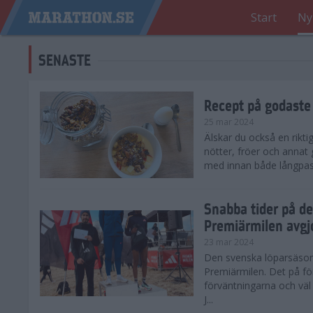
Start
Ny
SENASTE
Recept på godaste
25 mar 2024
Älskar du också en rikti
nötter, fröer och annat
med innan både långpass o
Snabba tider på d
Premiärmilen avgj
23 mar 2024
Den svenska löparsäsong
Premiärmilen. Det på för
förväntningarna och väl
J...