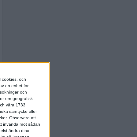
l cookies, och
av en enhet for
rsokningar och
ter om geografisk
 och våra 1733
 neka samtycke eller
cker.
Observera att
att invända mot sådan
elst ändra dina