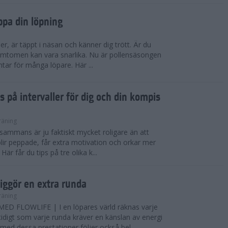
ppa din löpning
ser, är täppt i näsan och känner dig trött. Är du
 Symtomen kan vara snarlika. Nu är pollensäsongen
ntar för många löpare. Här ...
s på intervaller för dig och din kompis
räning
illsammans är ju faktiskt mycket roligare än att
lir peppade, får extra motivation och orkar mer
är får du tips på tre olika k...
iggör en extra runda
räning
D FLOWLIFE | I en löpares värld räknas varje
idigt som varje runda kräver en känslan av energi
ed dessa prestationer följer också bel...