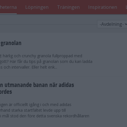
heterna
Löpningen
Träningen
Inspirationen
 granolan
gt härlig och crunchy granola fullproppad med
 gott? Här får du tips på granolan som du kan ladda
ch intervaller. Eller helt enk...
en utmanande banan när adidas
ordes
en är officiellt igång i och med adidas
hand starka startfältet levde upp till
 i mål stod den före detta svenska rekordhållaren