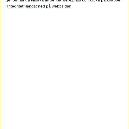
genom att gå tillbaka till denna webbplats och klicka på knappen
"Integritet" längst ned på webbsidan.
Intervallträningens fördelar för
prestation och hälsa!
26 feb 2024
• Löpningen
• Träning
Samla poäng i Stockholms nya
löparserie
22 feb 2024
• Löpningen
• Tävling
Svensk rekord av debutanten
Suldan!
18 feb 2024
OS-kval och pers för Carro!
18 feb 2024