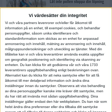
Låt inte pollen stoppa din löpning
18 mar 2024
Vi värdesätter din integritet
Vi och våra partners levenrorer och/eller får åtkomst till
Kompisträna: 3 tips på intervaller
information på en enhet, till exempel cookies, och behandlar
för dig och din kompis (eller
personuppgifter, såsom unika identifierare och
partner)
standardinformation som skickas av en enhet for anpassad
8 mar 2024
• Löpningen
• Träning
annonsering och innehåll, mätning av annonsering och innehåll,
målgruppsundersokningar och utveckling av tjänster.
Med din
tillåtelse kan vi och våra leverantörer använda exakta uppgifter
Flowfeet Heat möjliggör en extra
om geografisk positionering och identifiering via skanning av
runda
enheten. Du kan klicka för att godkänna vår och våra 1733
1 mar 2024
• Löpningen
• Träning
leverantörers uppgiftsbehandling enligt beskrivningen ovan.
Alternativt kan du klicka för att neka samtycke eller för att få
åtkomst till mer detaljerad information och ändra dina
inställningar innan du samtycker.
Observera att viss behandling
Elitlöparen: Att bryta fastan känns
av dina personuppgifter kanske inte kräver ditt samtycke, men
som att stå på prispallen
du har rätt att invända mot sådan uppgiftsbehandling. Dina
27 feb 2024
• Löpningen
• Träning
inställningar gäller endast den här webbplatsen. Du kan när som
helst ändra dina preferenser eller dra tillbaka ditt samtycke