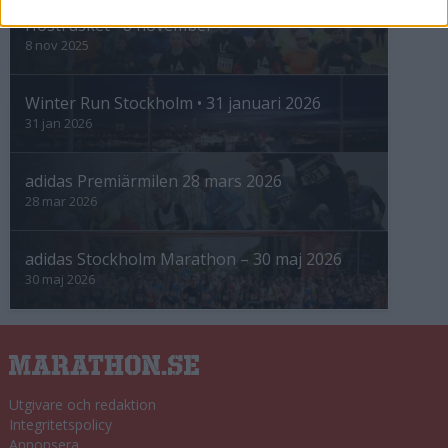
Höstrusket • 8 november
8 nov 2025
Winter Run Stockholm • 31 januari 2026
31 jan 2026
adidas Premiärmilen 28 mars 2026
28 mar 2026
adidas Stockholm Marathon – 30 maj 2026
30 maj 2026
Utgivare och redaktion
Integritetspolicy
Annonsera