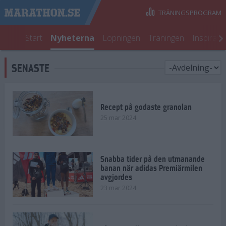
TRÄNINGSPROGRAM
Start
Nyheterna
Löpningen
Träningen
Inspirati
SENASTE
Recept på godaste granolan
25 mar 2024
Snabba tider på den utmanande
banan när adidas Premiärmilen
avgjordes
23 mar 2024