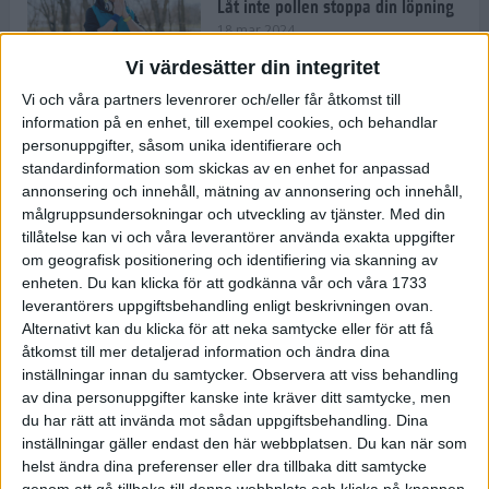
Låt inte pollen stoppa din löpning
18 mar 2024
Vi värdesätter din integritet
Vi och våra partners levenrorer och/eller får åtkomst till
Kompisträna: 3 tips på intervaller
information på en enhet, till exempel cookies, och behandlar
för dig och din kompis (eller
personuppgifter, såsom unika identifierare och
partner)
standardinformation som skickas av en enhet for anpassad
8 mar 2024
• Löpningen
• Träning
annonsering och innehåll, mätning av annonsering och innehåll,
målgruppsundersokningar och utveckling av tjänster.
Med din
tillåtelse kan vi och våra leverantörer använda exakta uppgifter
Flowfeet Heat möjliggör en extra
om geografisk positionering och identifiering via skanning av
runda
enheten. Du kan klicka för att godkänna vår och våra 1733
1 mar 2024
• Löpningen
• Träning
leverantörers uppgiftsbehandling enligt beskrivningen ovan.
Alternativt kan du klicka för att neka samtycke eller för att få
åtkomst till mer detaljerad information och ändra dina
inställningar innan du samtycker.
Observera att viss behandling
Elitlöparen: Att bryta fastan känns
av dina personuppgifter kanske inte kräver ditt samtycke, men
som att stå på prispallen
du har rätt att invända mot sådan uppgiftsbehandling. Dina
27 feb 2024
• Löpningen
• Träning
inställningar gäller endast den här webbplatsen. Du kan när som
helst ändra dina preferenser eller dra tillbaka ditt samtycke