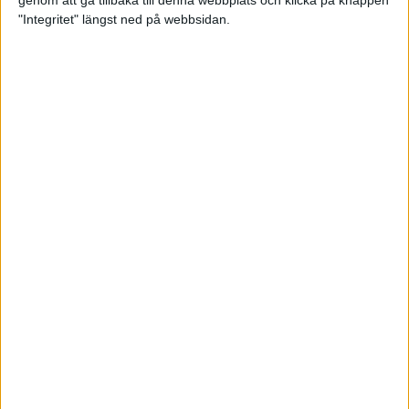
genom att gå tillbaka till denna webbplats och klicka på knappen
"Integritet" längst ned på webbsidan.
Intervallträningens fördelar för
prestation och hälsa!
26 feb 2024
• Löpningen
• Träning
Samla poäng i Stockholms nya
löparserie
22 feb 2024
• Löpningen
• Tävling
Svensk rekord av debutanten
Suldan!
18 feb 2024
OS-kval och pers för Carro!
18 feb 2024