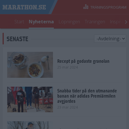
TRÄNINGSPROGRAM
Start
Nyheterna
Löpningen
Träningen
Inspirati
SENASTE
Recept på godaste granolan
25 mar 2024
Snabba tider på den utmanande
banan när adidas Premiärmilen
avgjordes
23 mar 2024