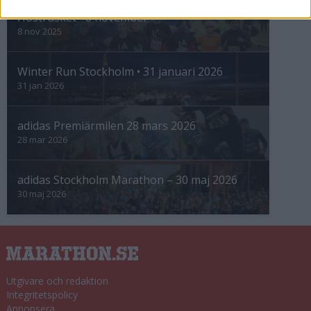
Höstrusket • 8 november
8 nov 2025
Winter Run Stockholm • 31 januari 2026
31 jan 2026
adidas Premiärmilen 28 mars 2026
28 mar 2026
adidas Stockholm Marathon – 30 maj 2026
30 maj 2026
Utgivare och redaktion
Integritetspolicy
Annonsera